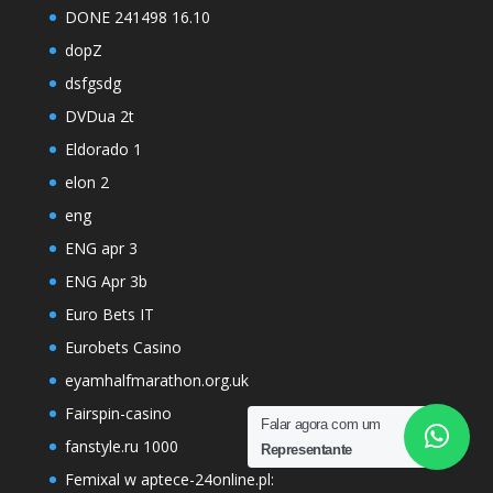
DONE 241498 16.10
dopZ
dsfgsdg
DVDua 2t
Eldorado 1
elon 2
eng
ENG apr 3
ENG Apr 3b
Euro Bets IT
Eurobets Casino
eyamhalfmarathon.org.uk
Fairspin-casino
Falar agora com um
fanstyle.ru 1000
Representante
Femixal w aptece-24online.pl: