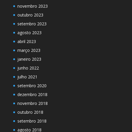
novembro 2023
outubro 2023
setembro 2023
agosto 2023
abril 2023
março 2023
janeiro 2023
junho 2022
julho 2021
setembro 2020
dezembro 2018
novembro 2018
outubro 2018
setembro 2018
agosto 2018