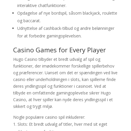
interaktive chatfunktioner.
Opdagelse af nye bordspil, såsom blackjack, roulette
og baccarat.
Udnyttelse af cashback-tilbud og andre belønninger
for at forbedre gamingoplevelsen.
Casino Games for Every Player
Hugo Casino tilbyder et bredt udvalg af spil og
funktioner, der imødekommer forskellige spillerbehov
og præferencer. Uanset om det er spændingen ved live
casino eller underholdningen i slots, kan spillerne finde
deres yndlingsspil og funktioner i casinoet. Ved at
tilbyde en omfattende gamingoplevelse sikrer Hugo
Casino, at hver spiller kan nyde deres yndlingsspil i et
sikkert og trygt miljø.
Nogle populære casino spil inkluderer:
Slots: Et bredt udvalg af titler, hver med sit eget