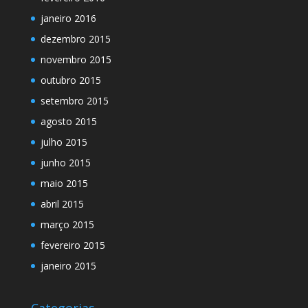
janeiro 2016
dezembro 2015
novembro 2015
outubro 2015
setembro 2015
agosto 2015
julho 2015
junho 2015
maio 2015
abril 2015
março 2015
fevereiro 2015
janeiro 2015