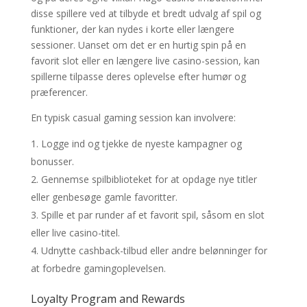
disse spillere ved at tilbyde et bredt udvalg af spil og
funktioner, der kan nydes i korte eller længere
sessioner. Uanset om det er en hurtig spin på en
favorit slot eller en længere live casino-session, kan
spillerne tilpasse deres oplevelse efter humør og
præferencer.
En typisk casual gaming session kan involvere:
Logge ind og tjekke de nyeste kampagner og
bonusser.
Gennemse spilbiblioteket for at opdage nye titler
eller genbesøge gamle favoritter.
Spille et par runder af et favorit spil, såsom en slot
eller live casino-titel.
Udnytte cashback-tilbud eller andre belønninger for
at forbedre gamingoplevelsen.
Loyalty Program and Rewards