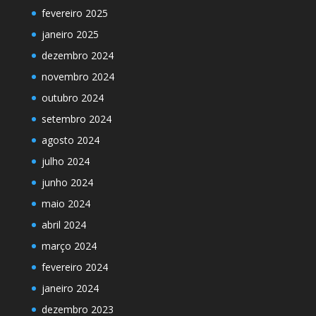
fevereiro 2025
janeiro 2025
dezembro 2024
novembro 2024
outubro 2024
setembro 2024
agosto 2024
julho 2024
junho 2024
maio 2024
abril 2024
março 2024
fevereiro 2024
janeiro 2024
dezembro 2023