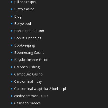
Billionairespin
Bizzo Casino
Blog
Bollywood
Bonus Crab Casino
BonusHunt et les
Bookkeeping
Boomerang Casino
Büyükçekmece Escort
Cai Shen Fishing
CampoBet Casino
Cardiominal – czy
Cardiominal w apteka-24online.pl
cardiosaratov.ru 4003
Casinado Greece