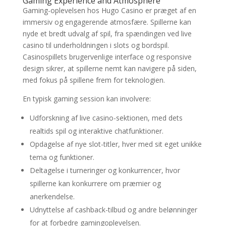
Gaming Experience and Atmosphere
Gaming-oplevelsen hos Hugo Casino er præget af en
immersiv og engagerende atmosfære. Spillerne kan
nyde et bredt udvalg af spil, fra spændingen ved live
casino til underholdningen i slots og bordspil.
Casinospillets brugervenlige interface og responsive
design sikrer, at spillerne nemt kan navigere på siden,
med fokus på spillene frem for teknologien.
En typisk gaming session kan involvere:
Udforskning af live casino-sektionen, med dets
realtids spil og interaktive chatfunktioner.
Opdagelse af nye slot-titler, hver med sit eget unikke
tema og funktioner.
Deltagelse i turneringer og konkurrencer, hvor
spillerne kan konkurrere om præmier og
anerkendelse.
Udnyttelse af cashback-tilbud og andre belønninger
for at forbedre gamingoplevelsen.