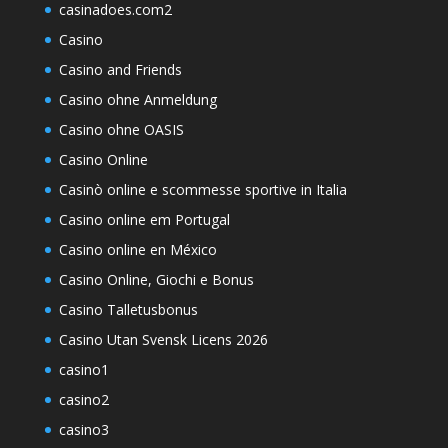
casinadoes.com2
Casino
Casino and Friends
Casino ohne Anmeldung
Casino ohne OASIS
Casino Online
Casinò online e scommesse sportive in Italia
Casino online em Portugal
Casino online en México
Casino Online, Giochi e Bonus
Casino Talletusbonus
Casino Utan Svensk Licens 2026
casino1
casino2
casino3