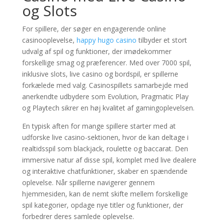
og Slots
For spillere, der søger en engagerende online
casinooplevelse,
happy hugo casino
tilbyder et stort
udvalg af spil og funktioner, der imødekommer
forskellige smag og præferencer. Med over 7000 spil,
inklusive slots, live casino og bordspil, er spillerne
forkælede med valg. Casinospillets samarbejde med
anerkendte udbydere som Evolution, Pragmatic Play
og Playtech sikrer en høj kvalitet af gamingoplevelsen.
En typisk aften for mange spillere starter med at
udforske live casino-sektionen, hvor de kan deltage i
realtidsspil som blackjack, roulette og baccarat. Den
immersive natur af disse spil, komplet med live dealere
og interaktive chatfunktioner, skaber en spændende
oplevelse. Når spillerne navigerer gennem
hjemmesiden, kan de nemt skifte mellem forskellige
spil kategorier, opdage nye titler og funktioner, der
forbedrer deres samlede oplevelse.