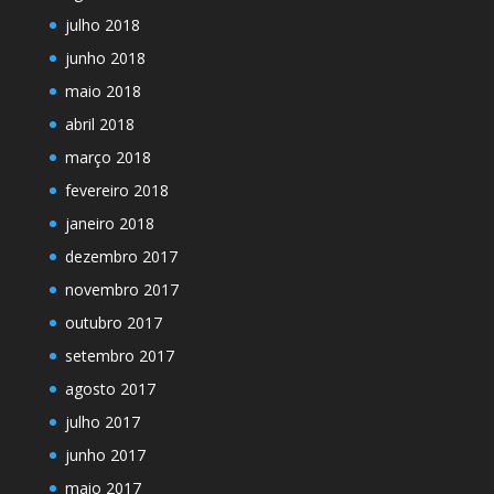
julho 2018
junho 2018
maio 2018
abril 2018
março 2018
fevereiro 2018
janeiro 2018
dezembro 2017
novembro 2017
outubro 2017
setembro 2017
agosto 2017
julho 2017
junho 2017
maio 2017