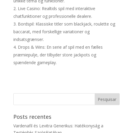
unikke tema og funktioner.
Live Casino: Realtids spil med interaktive
chatfunktioner og professionelle dealere.
Bordspil: Klassiske titler som blackjack, roulette og
baccarat, med forskellige variationer og
indsatsgrænser.
Drops & Wins: En serie af spil med en fælles
præmiepulje, der tilbyder store jackpots og
spændende gameplay.
Posts recentes
Vardenafil és Levitra Generikus: Hatékonyság a
Testépítés Szolgálatában