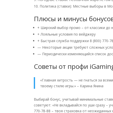
Политика (ставки): Местные выборы в М
Плюсы и минусы бонусо
+ Широкий выбор промо – от классики до
+ Лояльные условия по вейджеру
+ Быстрая служба поддержки 8 (800) 770-7
— Некоторые акции требуют сложных усло
— Периодически изменяющийся список до
Советы от профи iGamin
«Главная хитрость — не гнаться за всеми
твоему стилю игры.» – Карина Янина
Выбирай бонус, учитывай минимальные ставк
советуют: «Не вкладывайся по уши сразу – уч
770-78-88 – твоя страховка от неожиданных 