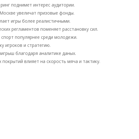
 ринг поднимет интерес аудитории.
 Москве увеличат призовые фонды.
лает игры более реалистичными.
ских регламентов поменяет расстановку сил.
 спорт популярнее среди молодежи.
у игроков и стратегию.
ыигрыш благодаря аналитике даных.
 покрытий влияет на скорость мяча и тактику.