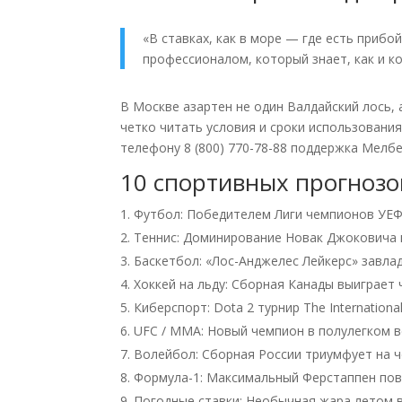
«В ставках, как в море — где есть прибо
профессионалом, который знает, как и к
В Москве азартен не один Валдайский лось, 
четко читать условия и сроки использовани
телефону 8 (800) 770-78-88 поддержка Мелб
10 спортивных прогнозо
Футбол: Победителем Лиги чемпионов УЕФ
Теннис: Доминирование Новак Джоковича 
Баскетбол: «Лос-Анджелес Лейкерс» завл
Хоккей на льду: Сборная Канады выиграет
Киберспорт: Dota 2 турнир The Internation
UFC / MMA: Новый чемпион в полулегком 
Волейбол: Сборная России триумфует на 
Формула-1: Максимальный Ферстаппен пов
Погодные ставки: Необычная жара летом в