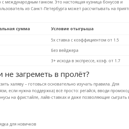
ер с международным ганком. Это настоящая кузница бонусов и
ользователь из Санкт-Петербурга может рассчитывать на прия
альная сумма
Условие отыгрыша
5x ставка с коэффициентом от 1.5
Без вейджера
3+ исхода в экспрессе, коэф. от 1.7
и не загреметь в пролёт?
озить халяву – готовься основательно изучать правила. Для
вязи, если нужна поддержка) всё просто: регайся, вводи промоко
онусы на фристайле, лайв-ставках и даже позволяющие сыграть 
ядка для новичков