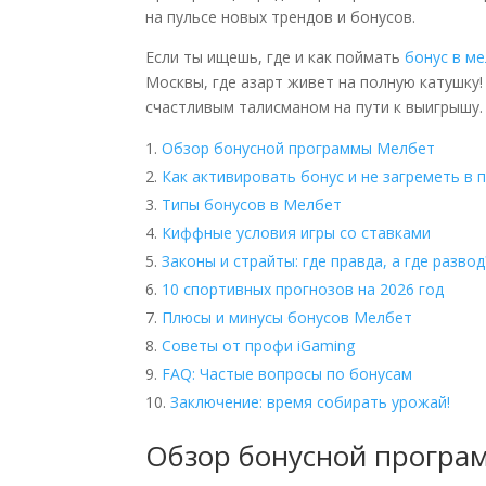
на пульсе новых трендов и бонусов.
Если ты ищешь, где и как поймать
бонус в м
Москвы, где азарт живет на полную катушку!
счастливым талисманом на пути к выигрышу.
Обзор бонусной программы Мелбет
Как активировать бонус и не загреметь в 
Типы бонусов в Мелбет
Киффные условия игры со ставками
Законы и страйты: где правда, а где развод
10 спортивных прогнозов на 2026 год
Плюсы и минусы бонусов Мелбет
Советы от профи iGaming
FAQ: Частые вопросы по бонусам
Заключение: время собирать урожай!
Обзор бонусной програ