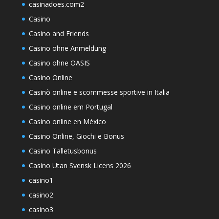
casinadoes.com2
Casino
Casino and Friends
Casino ohne Anmeldung
Casino ohne OASIS
Casino Online
Casinò online e scommesse sportive in Italia
Casino online em Portugal
Casino online en México
Casino Online, Giochi e Bonus
Casino Talletusbonus
Casino Utan Svensk Licens 2026
casino1
casino2
casino3