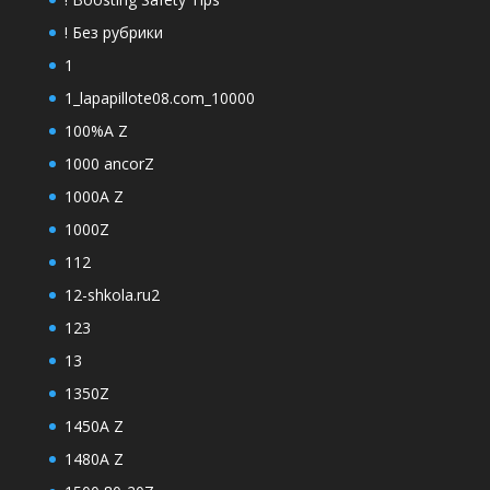
! Без рубрики
1
1_lapapillote08.com_10000
100%A Z
1000 ancorZ
1000A Z
1000Z
112
12-shkola.ru2
123
13
1350Z
1450A Z
1480A Z