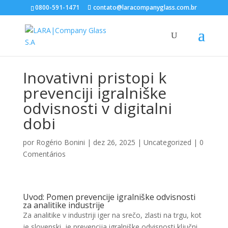
0800-591-1471
contato@laracompanyglass.com.br
Inovativni pristopi k
prevenciji igralniške
odvisnosti v digitalni
dobi
por
Rogério Bonini
|
dez 26, 2025
|
Uncategorized
|
0
Comentários
Uvod: Pomen prevencije igralniške odvisnosti
za analitike industrije
Za analitike v industriji iger na srečo, zlasti na trgu, kot
je slovenski, je prevencija igralniške odvisnosti ključni