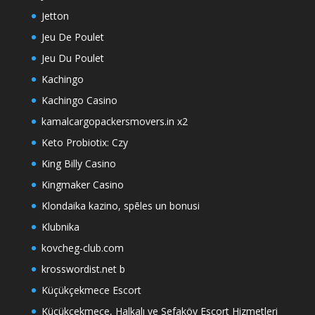
Jetton
Jeu De Poulet
Jeu Du Poulet
Kachingo
Kachingo Casino
kamalcargopackersmovers.in x2
Keto Probiotix: Czy
King Billy Casino
Kingmaker Casino
Klondaika kazino, spēles un bonusi
Klubnika
kovcheg-club.com
krosswordist.net b
Küçükçekmece Escort
Küçükçekmece, Halkalı ve Sefaköy Escort Hizmetleri