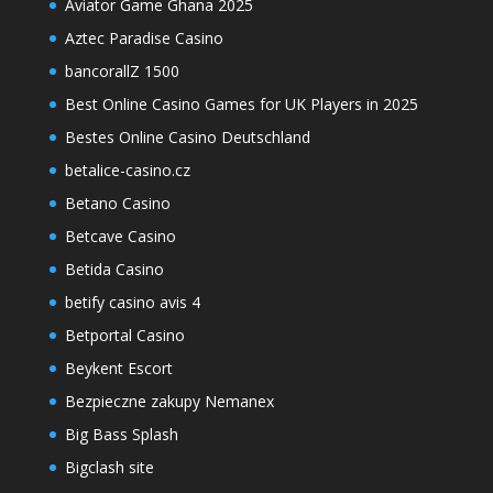
Aviator Game Ghana 2025
Aztec Paradise Casino
bancorallZ 1500
Best Online Casino Games for UK Players in 2025
Bestes Online Casino Deutschland
betalice-casino.cz
Betano Casino
Betcave Casino
Betida Casino
betify casino avis 4
Betportal Casino
Beykent Escort
Bezpieczne zakupy Nemanex
Big Bass Splash
Bigclash site