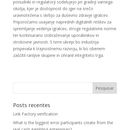
ponudniki in regulatorji sodelujejo pri gradnji varnega
okolja, kjer je dostopnost do iger na srečo
uravnotežena s skrbjo za duševno zdravje igralcev.
Priporočamo uvajanje naprednih digitalnih rešitev za
spremljanje vedenja igralcev, stroge regulativne norme
ter kontinuirano izobraževanje uporabnikov in
strokovne javnosti. S temi ukrepi bo industrija
prispevala k trajnostnemu razvoju, ki bo obenem
zaščitil ranljive skupine in ohranil integriteto trga.
Posts recentes
Link Factory verification
What is the biggest error participants create from the
real cash gambling enterprises?