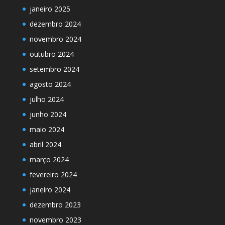
janeiro 2025
dezembro 2024
novembro 2024
outubro 2024
setembro 2024
agosto 2024
julho 2024
junho 2024
maio 2024
abril 2024
março 2024
fevereiro 2024
janeiro 2024
dezembro 2023
novembro 2023