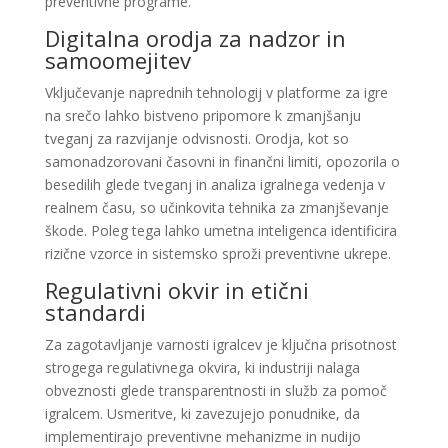
preventivne programe.
Digitalna orodja za nadzor in
samoomejitev
Vključevanje naprednih tehnologij v platforme za igre
na srečo lahko bistveno pripomore k zmanjšanju
tveganj za razvijanje odvisnosti. Orodja, kot so
samonadzorovani časovni in finančni limiti, opozorila o
besedilih glede tveganj in analiza igralnega vedenja v
realnem času, so učinkovita tehnika za zmanjševanje
škode. Poleg tega lahko umetna inteligenca identificira
rizične vzorce in sistemsko sproži preventivne ukrepe.
Regulativni okvir in etični
standardi
Za zagotavljanje varnosti igralcev je ključna prisotnost
strogega regulativnega okvira, ki industriji nalaga
obveznosti glede transparentnosti in služb za pomoč
igralcem. Usmeritve, ki zavezujejo ponudnike, da
implementirajo preventivne mehanizme in nudijo