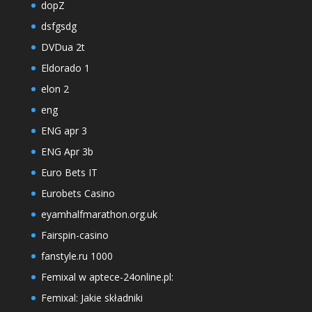
dopZ
dsfgsdg
DVDua 2t
Eldorado 1
elon 2
eng
ENG apr 3
ENG Apr 3b
Euro Bets IT
Eurobets Casino
eyamhalfmarathon.org.uk
Fairspin-casino
fanstyle.ru 1000
Femixal w aptece-24online.pl:
Femixal: Jakie składniki