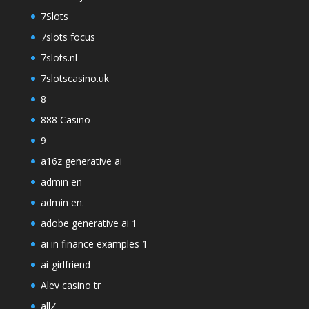
7Slots
7slots focus
7slots.nl
7slotscasino.uk
8
888 Casino
9
a16z generative ai
admin en
admin en.
adobe generative ai 1
ai in finance examples 1
ai-girlfriend
Alev casino tr
allZ