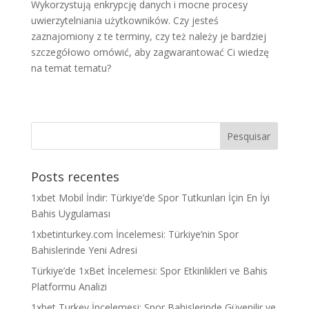
Wykorzystują enkrypcję danych i mocne procesy
uwierzytelniania użytkowników. Czy jesteś
zaznajomiony z te terminy, czy też należy je bardziej
szczegółowo omówić, aby zagwarantować Ci wiedzę
na temat tematu?
Posts recentes
1xbet Mobil İndir: Türkiye’de Spor Tutkunları İçin En İyi
Bahis Uygulaması
1xbetinturkey.com İncelemesi: Türkiye’nin Spor
Bahislerinde Yeni Adresi
Türkiye’de 1xBet İncelemesi: Spor Etkinlikleri ve Bahis
Platformu Analizi
1xbet Turkey İncelemesi: Spor Bahislerinde Güvenilir ve