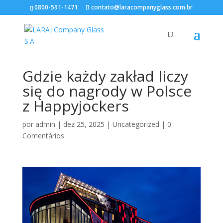
0800-591-1471
contato@laracompanyglass.com.br
Gdzie każdy zakład liczy
się do nagrody w Polsce
z Happyjockers
por
admin
|
dez 25, 2025
|
Uncategorized
|
0
Comentários