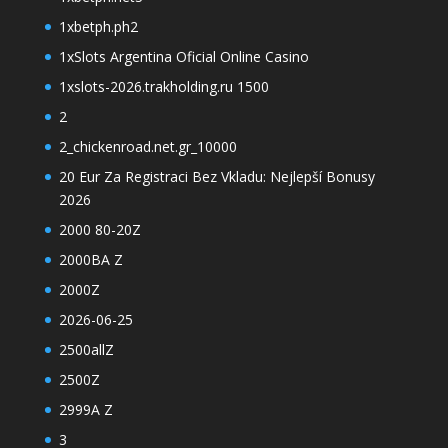
1xbetph.ph2
1xSlots Argentina Oficial Online Casino
1xslots-2026.trakholding.ru 1500
2
2_chickenroad.net.gr_10000
20 Eur Za Registraci Bez Vkladu: Nejlepší Bonusy
2026
2000 80-20Z
2000BA Z
2000Z
2026-06-25
2500allZ
2500Z
2999A Z
3