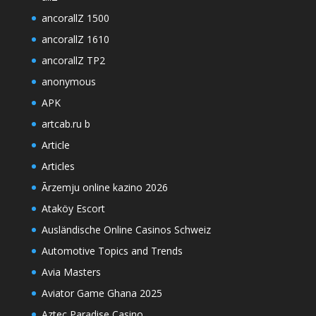
ancorallZ 1500
ancorallZ 1610
ancorallZ TP2
anonymous
APK
artcab.ru b
Article
Articles
Ārzemju online kazino 2026
Ataköy Escort
Ausländische Online Casinos Schweiz
Automotive Topics and Trends
Avia Masters
Aviator Game Ghana 2025
Aztec Paradise Casino