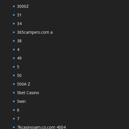
3000Z
31
34
365campers.com a
38
4
49
5
50
500A Z
5bet Casino
5win
6
7
7kcasinojam.co.com 4004