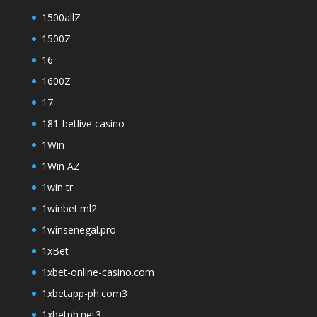
1500allZ
1500Z
16
1600Z
17
181-betlive casino
1Win
1Win AZ
1win tr
1winbet.ml2
1winsenegal.pro
1xBet
1xbet-online-casino.com
1xbetapp-ph.com3
1xbetph.net3