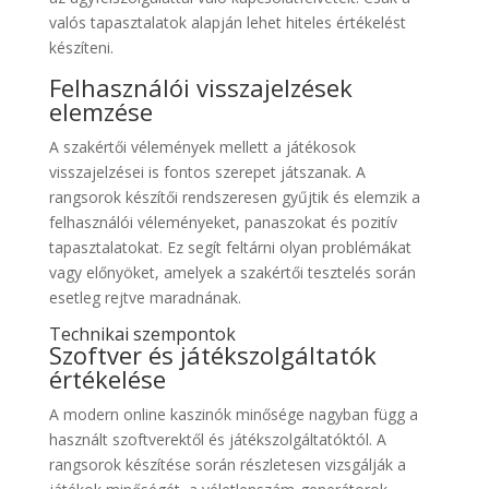
valós tapasztalatok alapján lehet hiteles értékelést
készíteni.
Felhasználói visszajelzések
elemzése
A szakértői vélemények mellett a játékosok
visszajelzései is fontos szerepet játszanak. A
rangsorok készítői rendszeresen gyűjtik és elemzik a
felhasználói véleményeket, panaszokat és pozitív
tapasztalatokat. Ez segít feltárni olyan problémákat
vagy előnyöket, amelyek a szakértői tesztelés során
esetleg rejtve maradnának.
Technikai szempontok
Szoftver és játékszolgáltatók
értékelése
A modern online kaszinók minősége nagyban függ a
használt szoftverektől és játékszolgáltatóktól. A
rangsorok készítése során részletesen vizsgálják a