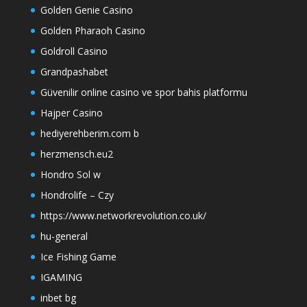
Golden Genie Casino
Golden Pharaoh Casino
Goldroll Casino
Grandpashabet
Güvenilir online casino ve spor bahis platformu
Hajper Casino
hediyerehberim.com b
herzmensch.eu2
Hondro Sol w
Hondrolife – Czy
https://www.networkrevolution.co.uk/
hu-general
Ice Fishing Game
IGAMING
inbet bg