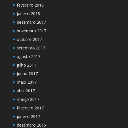
fevereiro 2018
janeiro 2018
dezembro 2017
novembro 2017
outubro 2017
setembro 2017
agosto 2017
julho 2017
junho 2017
maio 2017
abril 2017
março 2017
fevereiro 2017
janeiro 2017
dezembro 2016