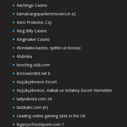
Kachingo Casino
kamalcargopackersmovers.in x2
Keto Probiotix: Czy
King Billy Casino
Kingmaker Casino
Klondaika kazino, spēles un bonusi
Klubnika
kovcheg-club.com
krosswordist.net b
Küçükçekmece Escort
Küçükçekmece, Halkalı ve Sefaköy Escort Hizmetleri
ladysdesire.com z4
lastikabc.com (tr)
Leading online gaming sites in the UK
legacyschoolspune.com 1