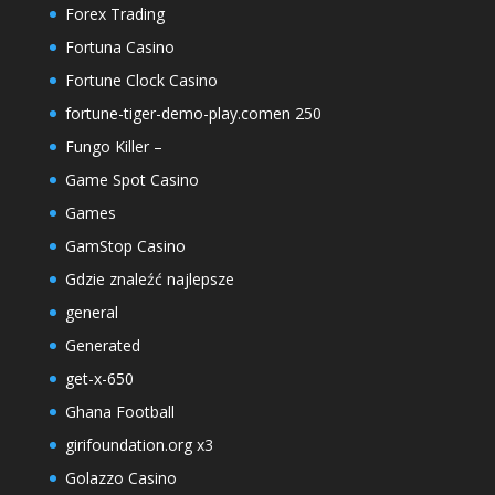
Forex Trading
Fortuna Casino
Fortune Clock Casino
fortune-tiger-demo-play.comen 250
Fungo Killer –
Game Spot Casino
Games
GamStop Casino
Gdzie znaleźć najlepsze
general
Generated
get-x-650
Ghana Football
girifoundation.org x3
Golazzo Casino