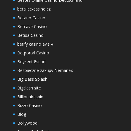
Bestes Online Casino Deutschland
betalice-casino.cz
Betano Casino
Betcave Casino
Betida Casino
betify casino avis 4
Betportal Casino
Beykent Escort
Bezpieczne zakupy Nemanex
Big Bass Splash
Bigclash site
Billionairespin
Bizzo Casino
Blog
Bollywood