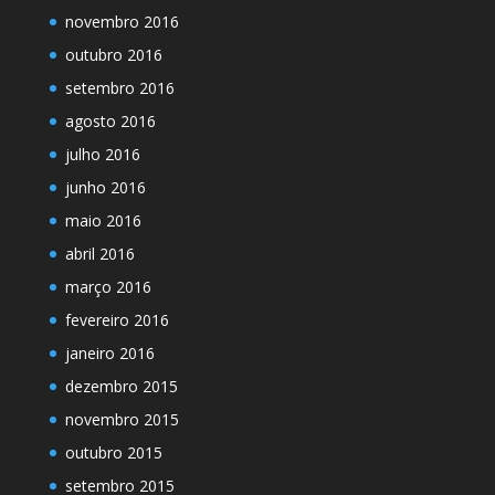
novembro 2016
outubro 2016
setembro 2016
agosto 2016
julho 2016
junho 2016
maio 2016
abril 2016
março 2016
fevereiro 2016
janeiro 2016
dezembro 2015
novembro 2015
outubro 2015
setembro 2015