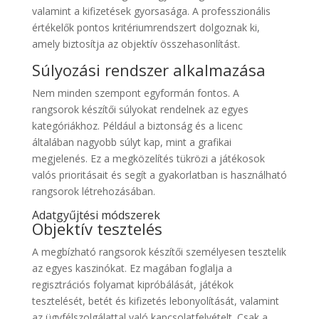
valamint a kifizetések gyorsasága. A professzionális
értékelők pontos kritériumrendszert dolgoznak ki,
amely biztosítja az objektív összehasonlítást.
Súlyozási rendszer alkalmazása
Nem minden szempont egyformán fontos. A
rangsorok készítői súlyokat rendelnek az egyes
kategóriákhoz. Például a biztonság és a licenc
általában nagyobb súlyt kap, mint a grafikai
megjelenés. Ez a megközelítés tükrözi a játékosok
valós prioritásait és segít a gyakorlatban is használható
rangsorok létrehozásában.
Adatgyűjtési módszerek
Objektív tesztelés
A megbízható rangsorok készítői személyesen tesztelik
az egyes kaszinókat. Ez magában foglalja a
regisztrációs folyamat kipróbálását, játékok
tesztelését, betét és kifizetés lebonyolítását, valamint
az ügyfélszolgálattal való kapcsolatfelvételt. Csak a