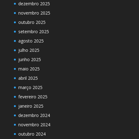
dezembro 2025
novembro 2025
outubro 2025
setembro 2025
agosto 2025
julho 2025
junho 2025
maio 2025
abril 2025
março 2025
fevereiro 2025
janeiro 2025
dezembro 2024
novembro 2024
outubro 2024