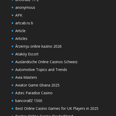
anonymous
APK
artcab.ru b
Article
Articles
Ārzemju online kazino 2026
Ataköy Escort
Ausländische Online Casinos Schweiz
Automotive Topics and Trends
Avia Masters
Aviator Game Ghana 2025
Aztec Paradise Casino
bancorallZ 1500
Best Online Casino Games for UK Players in 2025