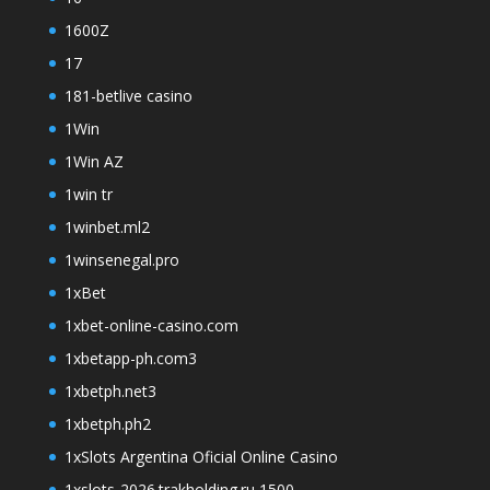
1600Z
17
181-betlive casino
1Win
1Win AZ
1win tr
1winbet.ml2
1winsenegal.pro
1xBet
1xbet-online-casino.com
1xbetapp-ph.com3
1xbetph.net3
1xbetph.ph2
1xSlots Argentina Oficial Online Casino
1xslots-2026.trakholding.ru 1500