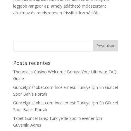
legjobb rangsor az, amely átlátható módszertant
alkalmaz és rendszeresen frissíti információit.
Posts recentes
Thepokies Casino Welcome Bonus: Your Ultimate FAQ
Guide
Güncelgiris1xbet.com İncelemesi: Türkiye için En Güncel
Spor Bahis Portalı
Güncelgiris1xbet.com İncelemesi: Türkiye için En Güncel
Spor Bahis Portalı
1xbet Güncel Giriş: Türkiye’de Spor Severler İçin
Güvenilir Adres