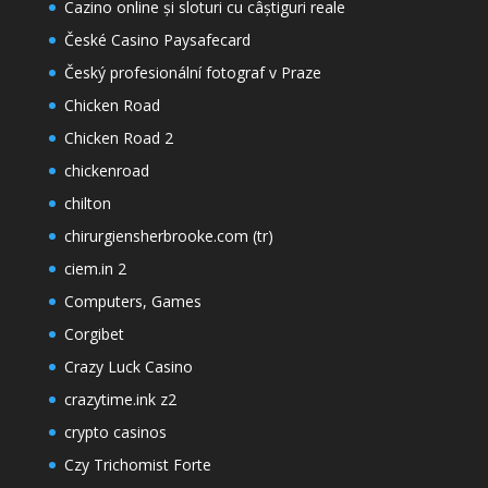
Cazino online și sloturi cu câștiguri reale
České Casino Paysafecard
Český profesionální fotograf v Praze
Chicken Road
Chicken Road 2
chickenroad
chilton
chirurgiensherbrooke.com (tr)
ciem.in 2
Computers, Games
Corgibet
Crazy Luck Casino
crazytime.ink z2
crypto casinos
Czy Trichomist Forte