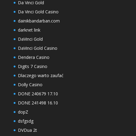
Da Vinci Gold
Da Vinci Gold Casino
dainikbandarban.com
darknet link
DaVinci Gold
DaVinci Gold Casino
Dendera Casino
Digits 7 Casino
Dlaczego warto zaufać
Dolly Casino
DONE 240679 17.10
DONE 241498 16.10
dopZ
dsfgsdg
DVDua 2t