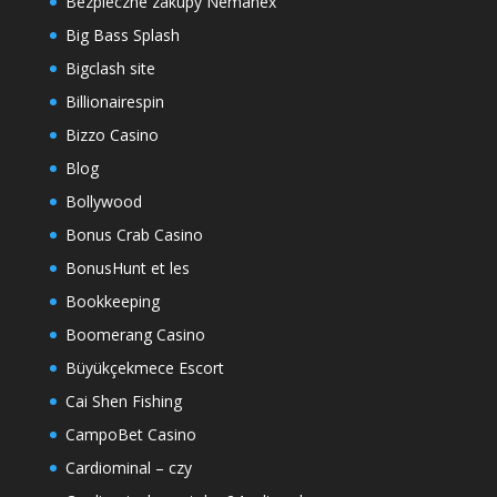
Bezpieczne zakupy Nemanex
Big Bass Splash
Bigclash site
Billionairespin
Bizzo Casino
Blog
Bollywood
Bonus Crab Casino
BonusHunt et les
Bookkeeping
Boomerang Casino
Büyükçekmece Escort
Cai Shen Fishing
CampoBet Casino
Cardiominal – czy