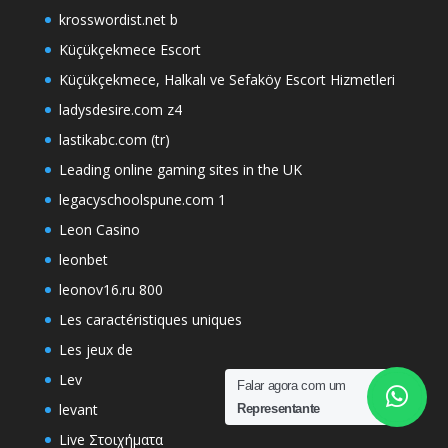
krosswordist.net b
Küçükçekmece Escort
Küçükçekmece, Halkalı ve Sefaköy Escort Hizmetleri
ladysdesire.com z4
lastikabc.com (tr)
Leading online gaming sites in the UK
legacyschoolspune.com 1
Leon Casino
leonbet
leonov16.ru 800
Les caractéristiques uniques
Les jeux de
Lev
Falar agora com um
levant
Representante
Live Στοιχήματα