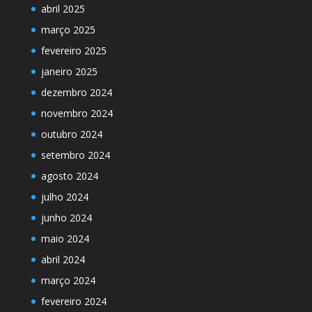
abril 2025
março 2025
fevereiro 2025
janeiro 2025
dezembro 2024
novembro 2024
outubro 2024
setembro 2024
agosto 2024
julho 2024
junho 2024
maio 2024
abril 2024
março 2024
fevereiro 2024