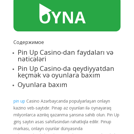
▶️
OYNA
Содержимое
Pin Up Casino-dan faydaları və
nəticələri
Pin Up Casino-da qeydiyyatdan
keçmək və oyunlara baxım
Oyunlara baxım
pin up
Casino Azərbaycanda populyarlaşan onlayn
kazino veb-saytıdır. Pinap az oyunları ilə oynayaraq
milyonlarca azınlıq qazanma şansına sahib olun. Pin Up
giriş saytın əsas səhifəsindən rahatlıqla edilir. Pinup
markası, onlayn oyunlar dünyasında