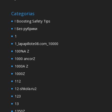
Categorias
! Boosting Safety Tips
! Без рубрики
1
1_lapapillote08.com_10000
100%A Z
1000 ancorZ
1000A Z
1000Z
112
12-shkola.ru2
123
13
1350Z