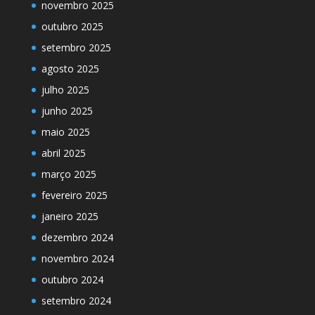
novembro 2025
outubro 2025
setembro 2025
agosto 2025
julho 2025
junho 2025
maio 2025
abril 2025
março 2025
fevereiro 2025
janeiro 2025
dezembro 2024
novembro 2024
outubro 2024
setembro 2024