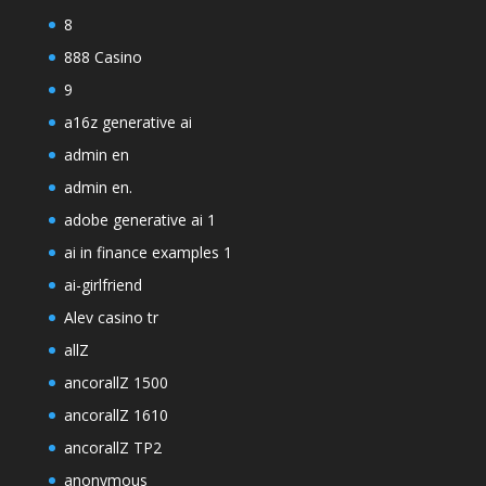
8
888 Casino
9
a16z generative ai
admin en
admin en.
adobe generative ai 1
ai in finance examples 1
ai-girlfriend
Alev casino tr
allZ
ancorallZ 1500
ancorallZ 1610
ancorallZ TP2
anonymous