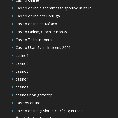
Casino Online
Casinò online e scommesse sportive in Italia
Casino online em Portugal
Casino online en México
Casino Online, Giochi e Bonus
Casino Talletusbonus
Casino Utan Svensk Licens 2026
casino1
casino2
casino3
casino4
casinos
casinos non gamstop
Casinos online
Cazino online și sloturi cu câștiguri reale