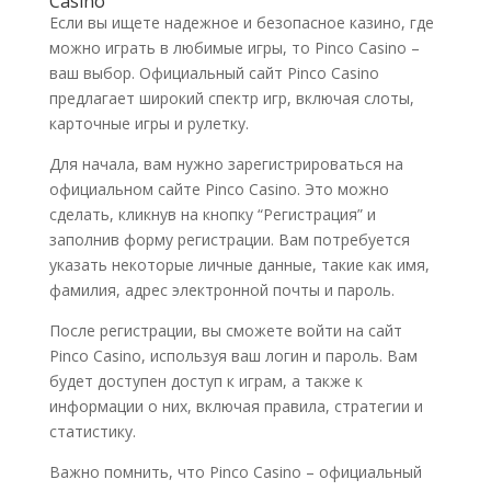
Casino
Если вы ищете надежное и безопасное казино, где
можно играть в любимые игры, то Pinco Casino –
ваш выбор. Официальный сайт Pinco Casino
предлагает широкий спектр игр, включая слоты,
карточные игры и рулетку.
Для начала, вам нужно зарегистрироваться на
официальном сайте Pinco Casino. Это можно
сделать, кликнув на кнопку “Регистрация” и
заполнив форму регистрации. Вам потребуется
указать некоторые личные данные, такие как имя,
фамилия, адрес электронной почты и пароль.
После регистрации, вы сможете войти на сайт
Pinco Casino, используя ваш логин и пароль. Вам
будет доступен доступ к играм, а также к
информации о них, включая правила, стратегии и
статистику.
Важно помнить, что Pinco Casino – официальный