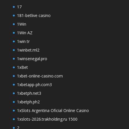
17
181-betlive casino
1Win
1Win AZ
1win tr
1winbet.ml2
1winsenegal.pro
1xBet
1xbet-online-casino.com
1xbetapp-ph.com3
1xbetph.net3
1xbetph.ph2
1xSlots Argentina Oficial Online Casino
1xslots-2026.trakholding.ru 1500
2