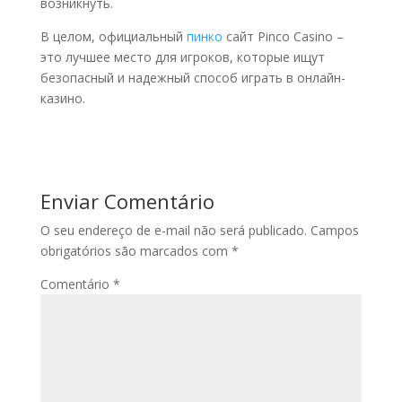
возникнуть.
В целом, официальный
пинко
сайт Pinco Casino –
это лучшее место для игроков, которые ищут
безопасный и надежный способ играть в онлайн-
казино.
Enviar Comentário
O seu endereço de e-mail não será publicado.
Campos
obrigatórios são marcados com
*
Comentário
*