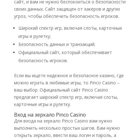
сайт, и вам не нужно беспокоиться о безопасности
своих данных. Сайт защищен от хакеров и других
угроз, чтобы обеспечить безопасность игроков.
Широкий спектр игр, включая слоты, карточные
игры и рулетку;
Безопасность данных и транзакций;
Официальный сайт, который обеспечивает
безопасность игроков.
Если вы ищете надежное и безопасное казино, где
можно играть в любимые игры, то Pinco Casino –
ваш выбор. Официальный сайт Pinco Casino
предлагает широкий спектр игр, включая слоты,
карточные игры и рулетку.
Вход на зеркало Pinco Casino
Для входа на зеркало Pinco Casino вам нужно
выполнить несколько простых шагов. Вам нужно
открыть зеркало, ввести ваш логин и пароль, а