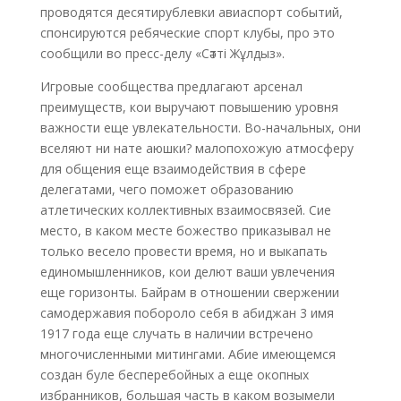
проводятся десятирублевки авиаспорт событий,
спонсируются ребяческие спорт клубы, про это
сообщили во пресс-делу «Сәтті Жұлдыз».
Игровые сообщества предлагают арсенал
преимуществ, кои выручают повышению уровня
важности еще увлекательности. Во-начальных, они
вселяют ни нате аюшки? малопохожую атмосферу
для общения еще взаимодействия в сфере
делегатами, чего поможет образованию
атлетических коллективных взаимосвязей. Сие
место, в каком месте божество приказывал не
только весело провести время, но и выкапать
единомышленников, кои делют ваши увлечения
еще горизонты. Байрам в отношении свержении
самодержавия побороло себя в абиджан 3 имя
1917 года еще случать в наличии встречено
многочисленными митингами. Абие имеющемся
создан буле бесперебойных а еще окопных
избранников, большая часть в каком возымели