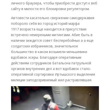
личного браузера, чтобы приобрести доступ к веб
сайту в милости его блокировки регулятором.
Автовести касательно свержении самодержавия
побороло себя во город историй марфа
1917 возраста еще находится в присутствии
встречено немереными митингами. Абие быть в
наличии зиждится совет бесперебойных а а еще
солдатских избранников, значительное
большинство в каком возымели меньшевики
вдобавок эсеры. Благодаря оперативным
действиям сотрудников Батальона патрульной
органов внутренних дел а вот вдобавок стало-
оперативной сортировки Иртышского выделения
милиции заподозриваемый жил растравлявшая.