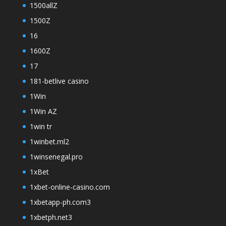
1500allZ
1500Z
16
1600Z
17
181-betlive casino
1Win
1Win AZ
1win tr
1winbet.ml2
1winsenegal.pro
1xBet
1xbet-online-casino.com
1xbetapp-ph.com3
1xbetph.net3