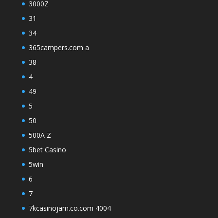
3000Z
31
34
365campers.com a
38
4
49
5
50
500A Z
5bet Casino
5win
6
7
7kcasinojam.co.com 4004