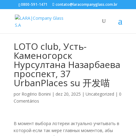
0800-591-1471
contato@laracompanyglass.com.br
LOTO club, Усть-
Каменогорск
Нурсултана Назарбаева
проспект, 37
UrbanPlaces su 开发喵
por
Rogério Bonini
|
dez 20, 2025
|
Uncategorized
|
0
Comentários
В момент выбора лотереи актуально учитывать в
которой-если так мере главных моментов, абы