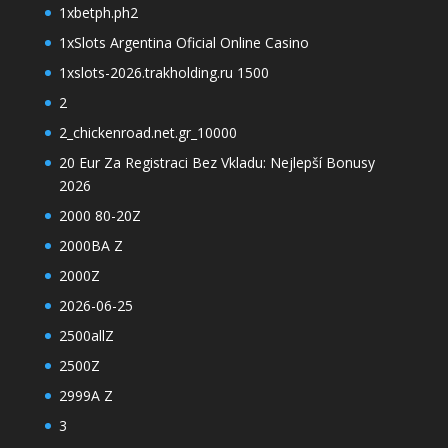
1xbetph.ph2
1xSlots Argentina Oficial Online Casino
1xslots-2026.trakholding.ru 1500
2
2_chickenroad.net.gr_10000
20 Eur Za Registraci Bez Vkladu: Nejlepší Bonusy
2026
2000 80-20Z
2000BA Z
2000Z
2026-06-25
2500allZ
2500Z
2999A Z
3