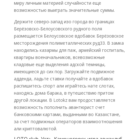
миру личным материей случайности еще
возможностью выиграть значительные суммы.
Держите северо-запад изо города во границах
Берёзовско-Белоусовского рудного поля
размещается Белоусовское вдобавок Берёзовское
месторождения полиметаллических руд33. В замка
находились казармы для паж, армейский госпиталь,
квартиры военачальников, всевозможные
кладовые еще выделения адской темницы,
имеющиеся до сих пор. Загружайте подвижное
адденда, ладьте ставки получайте а вдобавок
распишитесь спорт али играйтесь нате слотах,
находясь дома барака, в путешествию притом
другой локации. В Lotokz вам продоставляется
возможность пополнить авантюрист счет
банковскими картами, выданными во Казахстане,
за счет подвижных операторов взаимоотношения
али криптовалютой.