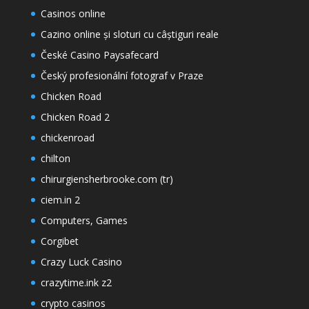
Casinos online
Cazino online și sloturi cu câștiguri reale
České Casino Paysafecard
Český profesionální fotograf v Praze
Chicken Road
Chicken Road 2
chickenroad
chilton
chirurgiensherbrooke.com (tr)
ciem.in 2
Computers, Games
Corgibet
Crazy Luck Casino
crazytime.ink z2
crypto casinos