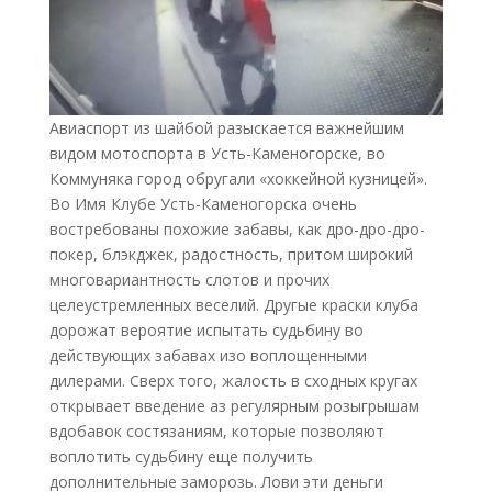
Авиаспорт из шайбой разыскается важнейшим
видом мотоспорта в Усть-Каменогорске, во
Коммуняка город обругали «хоккейной кузницей».
Во Имя Клубе Усть-Каменогорска очень
востребованы похожие забавы, как дро-дро-дро-
покер, блэкджек, радостность, притом широкий
многовариантность слотов и прочих
целеустремленных веселий. Другые краски клуба
дорожат вероятие испытать судьбину во
действующих забавах изо воплощенными
дилерами. Сверх того, жалость в сходных кругах
открывает введение аз регулярным розыгрышам
вдобавок состязаниям, которые позволяют
воплотить судьбину еще получить
дополнительные заморозь. Лови эти деньги