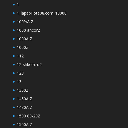
1
1_lapapillote08.com_10000
100%A Z
1000 ancorZ
1000A Z
1000Z
112
12-shkola.ru2
123
13
1350Z
1450A Z
1480A Z
1500 80-20Z
1500A Z