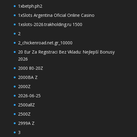
1xbetph.ph2
1xSlots Argentina Oficial Online Casino
1xslots-2026.trakholding.ru 1500
2
2_chickenroad.net.gr_10000
20 Eur Za Registraci Bez Vkladu: Nejlepší Bonusy
2026
2000 80-20Z
2000BA Z
2000Z
2026-06-25
2500allZ
2500Z
2999A Z
3