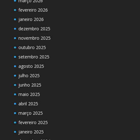
março 2026
fevereiro 2026
janeiro 2026
dezembro 2025
novembro 2025
outubro 2025
setembro 2025
agosto 2025
julho 2025
junho 2025
maio 2025
abril 2025
março 2025
fevereiro 2025
janeiro 2025