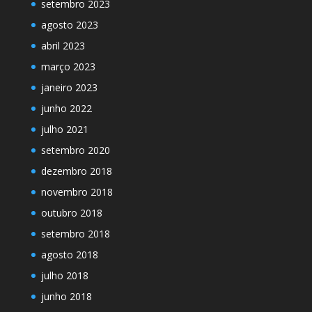
setembro 2023
agosto 2023
abril 2023
março 2023
janeiro 2023
junho 2022
julho 2021
setembro 2020
dezembro 2018
novembro 2018
outubro 2018
setembro 2018
agosto 2018
julho 2018
junho 2018