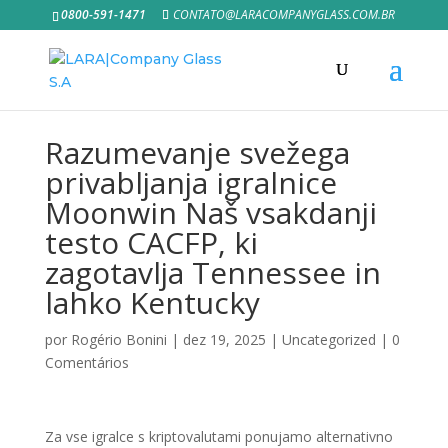
0800-591-1471
CONTATO@LARACOMPANYGLASS.COM.BR
Razumevanje svežega
privabljanja igralnice
Moonwin Naš vsakdanji
testo CACFP, ki
zagotavlja Tennessee in
lahko Kentucky
por
Rogério Bonini
|
dez 19, 2025
|
Uncategorized
|
0
Comentários
Za vse igralce s kriptovalutami ponujamo alternativno