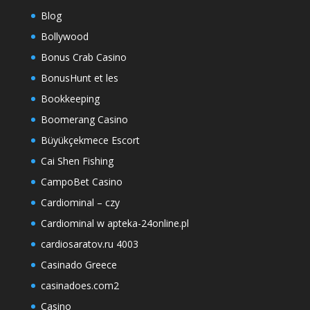
Blog
Bollywood
Bonus Crab Casino
BonusHunt et les
Bookkeeping
Boomerang Casino
Büyükçekmece Escort
Cai Shen Fishing
CampoBet Casino
Cardiominal – czy
Cardiominal w apteka-24online.pl
cardiosaratov.ru 4003
Casinado Greece
casinadoes.com2
Casino