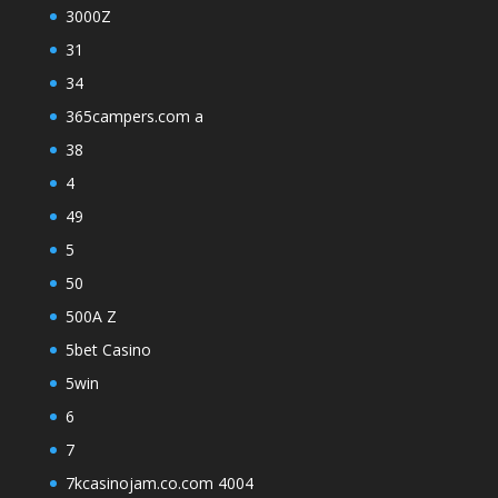
3000Z
31
34
365campers.com a
38
4
49
5
50
500A Z
5bet Casino
5win
6
7
7kcasinojam.co.com 4004