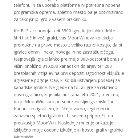
telefonu in za uporabo platforme ni potrebna nobena
programska oprema, spletno mesto pa je optimizirano
za takojšnjo igro v vašem brskalniku.
Ko BitStarz ponuja tudi 3500 iger, ki jih lahko delite s
štiri tisoč in več igralci, vas MoonWinova kolekcija
premakne na pravo mesto z veliko raznolikostjo, da bi
igralce ohranili nekaj novega in ne zastrašujočega.
Najnovejši igralci lahko prejmejo 300-odstotni bonus v
višini približno 310.000 kanadskih dolarjev ter 200
brezplačnih vrtljajev na prvi depozit. Ugodnost vključuje
agresivne pogoje stav, ki so bili ustvarjeni posebej za
kanadske igralce. Ne glede na to, ali gre za relativno
novo igralnico, ki je bila lansirana leta 2021, menimo,
da je MoonWin sam po sebi zanesljiv igralniški čar.
Kanadskim igralcem, ki iščejo varno, legitimno in
zabavno spletno igralnico, bi seveda priporočil, da
preizkusijo MoonWin. Naslednje mnenje prikazuje
izključno moje osebne izkušnje in boste igrali v igralnici
MoonWin.