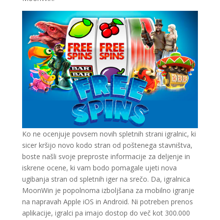
Ko ne ocenjuje povsem novih spletnih strani igralnic, ki
sicer kršijo novo kodo stran od poštenega stavništva,
boste našli svoje preproste informacije za deljenje in
iskrene ocene, ki vam bodo pomagale ujeti nova
ugibanja stran od spletnih iger na srečo. Da, igralnica
MoonWin je popolnoma izboljšana za mobilno igranje
na napravah Apple iOS in Android. Ni potreben prenos
aplikacije, igralci pa imajo dostop do več kot 300.000