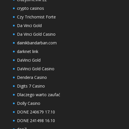
crypto casinos
Czy Trichomist Forte
Da Vinci Gold
Da Vinci Gold Casino
dainikbandarban.com
darknet link
DaVinci Gold
DaVinci Gold Casino
Dendera Casino
Digits 7 Casino
Dlaczego warto zaufać
Dolly Casino
DONE 240679 17.10
DONE 241498 16.10