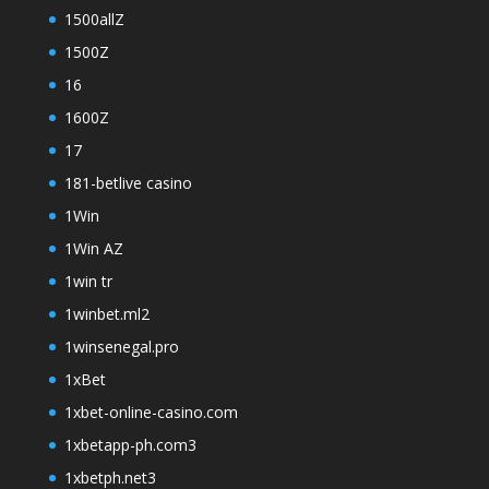
1500allZ
1500Z
16
1600Z
17
181-betlive casino
1Win
1Win AZ
1win tr
1winbet.ml2
1winsenegal.pro
1xBet
1xbet-online-casino.com
1xbetapp-ph.com3
1xbetph.net3