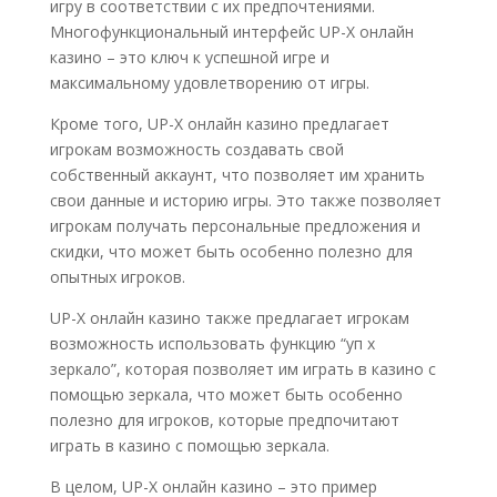
игру в соответствии с их предпочтениями.
Многофункциональный интерфейс UP-X онлайн
казино – это ключ к успешной игре и
максимальному удовлетворению от игры.
Кроме того, UP-X онлайн казино предлагает
игрокам возможность создавать свой
собственный аккаунт, что позволяет им хранить
свои данные и историю игры. Это также позволяет
игрокам получать персональные предложения и
скидки, что может быть особенно полезно для
опытных игроков.
UP-X онлайн казино также предлагает игрокам
возможность использовать функцию “уп x
зеркало”, которая позволяет им играть в казино с
помощью зеркала, что может быть особенно
полезно для игроков, которые предпочитают
играть в казино с помощью зеркала.
В целом, UP-X онлайн казино – это пример