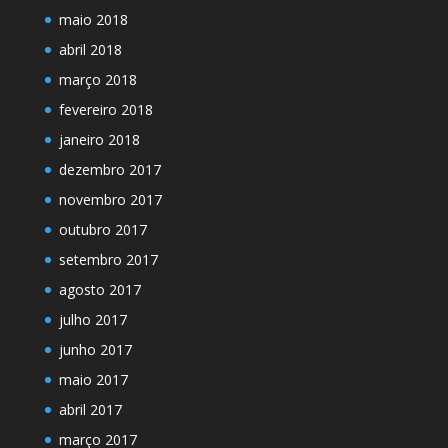
maio 2018
abril 2018
março 2018
fevereiro 2018
janeiro 2018
dezembro 2017
novembro 2017
outubro 2017
setembro 2017
agosto 2017
julho 2017
junho 2017
maio 2017
abril 2017
março 2017