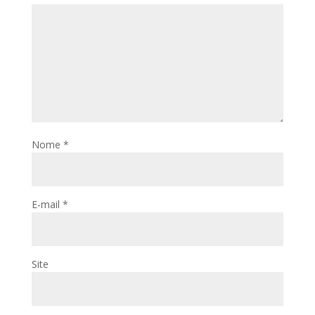
Nome
*
E-mail
*
Site