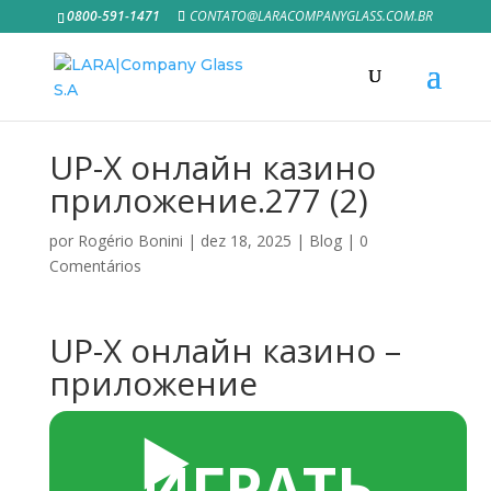
0800-591-1471
CONTATO@LARACOMPANYGLASS.COM.BR
UP-X онлайн казино
приложение.277 (2)
por
Rogério Bonini
|
dez 18, 2025
|
Blog
|
0
Comentários
UP-X онлайн казино –
приложение
▶️
ИГРАТЬ