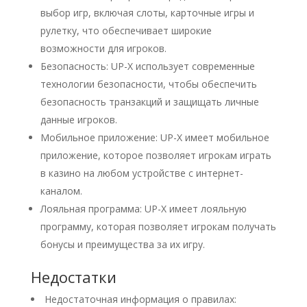
выбор игр, включая слоты, карточные игры и
рулетку, что обеспечивает широкие
возможности для игроков.
Безопасность: UP-X использует современные
технологии безопасности, чтобы обеспечить
безопасность транзакций и защищать личные
данные игроков.
Мобильное приложение: UP-X имеет мобильное
приложение, которое позволяет игрокам играть
в казино на любом устройстве с интернет-
каналом.
Лояльная программа: UP-X имеет лояльную
программу, которая позволяет игрокам получать
бонусы и преимущества за их игру.
Недостатки
Недостаточная информация о правилах: