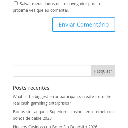
Salvar meus dados neste navegador para a
próxima vez que eu comentar.
Posts recentes
What is the biggest error participants create from the
real cash gambling enterprises?
Bonos sin tanque » Superiores casinos en internet con
bonos de balde 2023
Nuevos Casinos con Bono Sin Depósito 2026