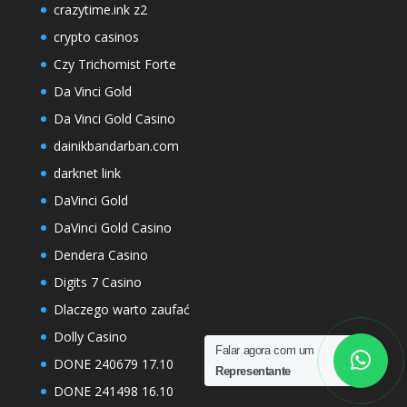
crazytime.ink z2
crypto casinos
Czy Trichomist Forte
Da Vinci Gold
Da Vinci Gold Casino
dainikbandarban.com
darknet link
DaVinci Gold
DaVinci Gold Casino
Dendera Casino
Digits 7 Casino
Dlaczego warto zaufać
Dolly Casino
Falar agora com um
DONE 240679 17.10
Representante
DONE 241498 16.10