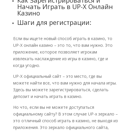
Как Зарегистрироваться и
Начать Играть в UP-X Онлайн
Казино
Шаги для регистрации:
Если вы ищете новый способ играть в казино, то
UP-X онлайн казино – это то, что вам нужно. Это
приложение, которое позволяет игрокам
извлекать наслаждение из игры в казино, где и
когда угодно.
UP-X официальный сайт – это место, где вы
можете найти все, что вам нужно для начала игры.
Здесь вы можете зарегистрироваться, сделать
депозит и начать играть в казино.
Но что, если вы не можете доступаться
официальному сайту? В этом случае UP-x зеркало –
это отличный способ играть в казино, не выходя из
приложения. Это зеркало официального сайта,