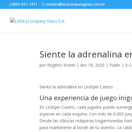
0800-591-1471
contato@laracompanyglass.com.br
Siente la adrenalina e
por
Rogério Bonini
|
dez 18, 2025
|
Public
|
0 C
Siente la adrenalina en LiraSpin Casino
Una experiencia de juego inig
En LiraSpin Casino, cada jugador puede sumergi
esperan en cada esquina. Con más de 6,000 jueg
Desde las clásicas máquinas tragamonedas hast
para mantenerte al borde de tu asiento. La cali