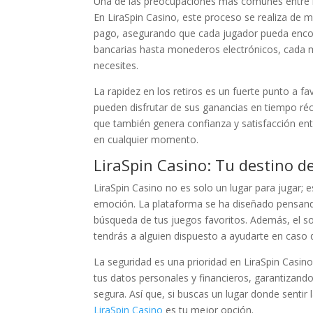
Una de las preocupaciones más comunes entre los
En LiraSpin Casino, este proceso se realiza de m
pago, asegurando que cada jugador pueda encon
bancarias hasta monederos electrónicos, cada m
necesites.
La rapidez en los retiros es un fuerte punto a 
pueden disfrutar de sus ganancias en tiempo réco
que también genera confianza y satisfacción en
en cualquier momento.
LiraSpin Casino: Tu destino d
LiraSpin Casino no es solo un lugar para jugar;
emoción. La plataforma se ha diseñado pensando 
búsqueda de tus juegos favoritos. Además, el sop
tendrás a alguien dispuesto a ayudarte en caso 
La seguridad es una prioridad en LiraSpin Casino
tus datos personales y financieros, garantizand
segura. Así que, si buscas un lugar donde sentir
LiraSpin Casino
es tu mejor opción.