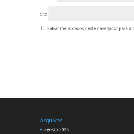
Site
Salvar meus dados neste navegador para a 
Arquivos
agosto 2026