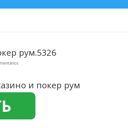
окер рум.5326
mentários
азино и покер рум
ТЬ