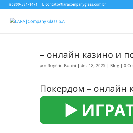
0800-591-1471
contato@laracompanyglass.com.br
– онлайн казино и п
por
Rogério Bonini
|
dez 18, 2025
|
Blog
|
0 Co
Покердом – онлайн к
▶️ ИГРА