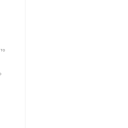
Это
о