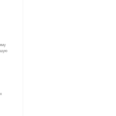
мму
ьшую
х