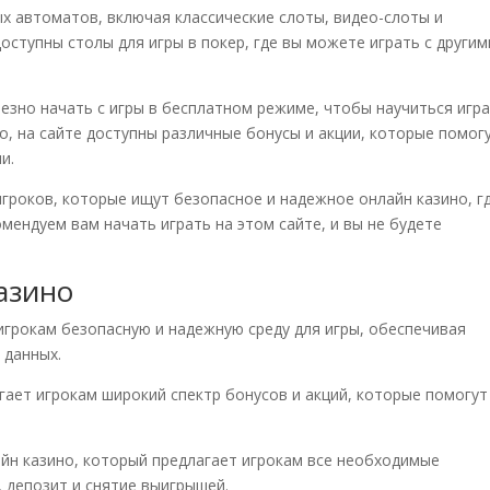
х автоматов, включая классические слоты, видео-слоты и
доступны столы для игры в покер, где вы можете играть с другим
езно начать с игры в бесплатном режиме, чтобы научиться игра
о, на сайте доступны различные бонусы и акции, которые помог
и.
игроков, которые ищут безопасное и надежное онлайн казино, г
омендуем вам начать играть на этом сайте, и вы не будете
азино
игрокам безопасную и надежную среду для игры, обеспечивая
 данных.
гает игрокам широкий спектр бонусов и акций, которые помогут
йн казино, который предлагает игрокам все необходимые
, депозит и снятие выигрышей.