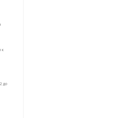
и
 к
2 до