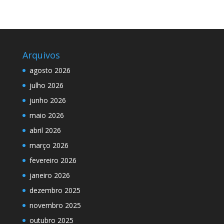
Arquivos
agosto 2026
julho 2026
junho 2026
maio 2026
abril 2026
março 2026
fevereiro 2026
janeiro 2026
dezembro 2025
novembro 2025
outubro 2025