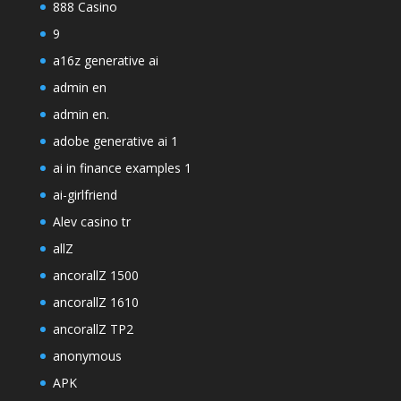
888 Casino
9
a16z generative ai
admin en
admin en.
adobe generative ai 1
ai in finance examples 1
ai-girlfriend
Alev casino tr
allZ
ancorallZ 1500
ancorallZ 1610
ancorallZ TP2
anonymous
APK