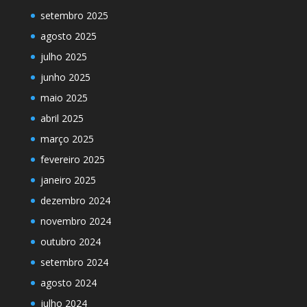
setembro 2025
agosto 2025
julho 2025
junho 2025
maio 2025
abril 2025
março 2025
fevereiro 2025
janeiro 2025
dezembro 2024
novembro 2024
outubro 2024
setembro 2024
agosto 2024
julho 2024