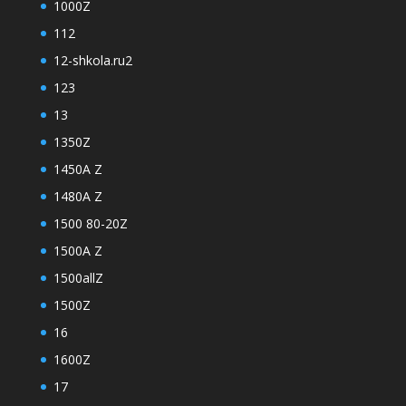
1000Z
112
12-shkola.ru2
123
13
1350Z
1450A Z
1480A Z
1500 80-20Z
1500A Z
1500allZ
1500Z
16
1600Z
17