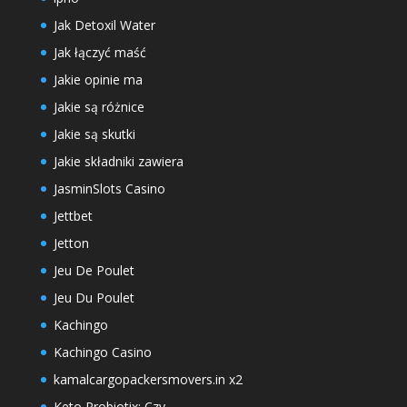
Jak Detoxil Water
Jak łączyć maść
Jakie opinie ma
Jakie są różnice
Jakie są skutki
Jakie składniki zawiera
JasminSlots Casino
Jettbet
Jetton
Jeu De Poulet
Jeu Du Poulet
Kachingo
Kachingo Casino
kamalcargopackersmovers.in x2
Keto Probiotix: Czy