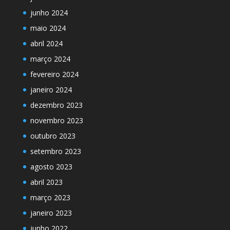
junho 2024
maio 2024
abril 2024
março 2024
fevereiro 2024
janeiro 2024
dezembro 2023
novembro 2023
outubro 2023
setembro 2023
agosto 2023
abril 2023
março 2023
janeiro 2023
junho 2022