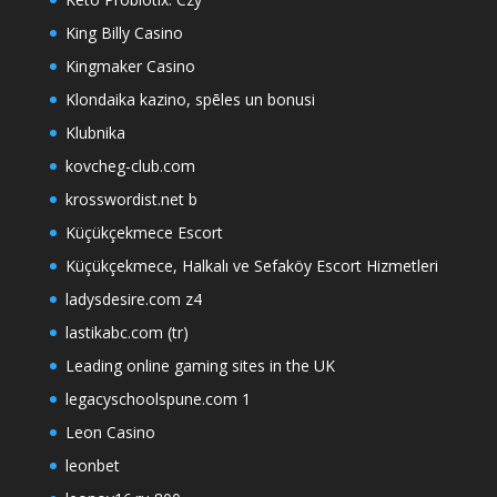
King Billy Casino
Kingmaker Casino
Klondaika kazino, spēles un bonusi
Klubnika
kovcheg-club.com
krosswordist.net b
Küçükçekmece Escort
Küçükçekmece, Halkalı ve Sefaköy Escort Hizmetleri
ladysdesire.com z4
lastikabc.com (tr)
Leading online gaming sites in the UK
legacyschoolspune.com 1
Leon Casino
leonbet