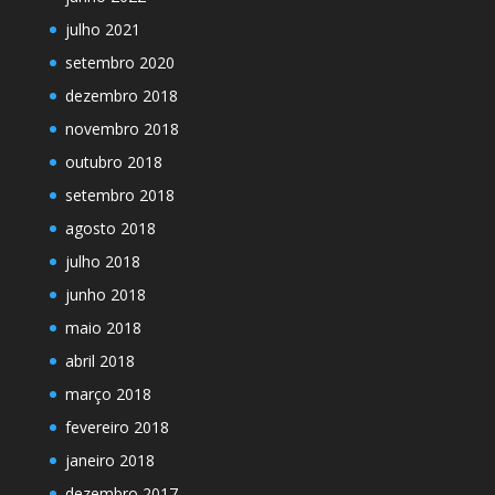
julho 2021
setembro 2020
dezembro 2018
novembro 2018
outubro 2018
setembro 2018
agosto 2018
julho 2018
junho 2018
maio 2018
abril 2018
março 2018
fevereiro 2018
janeiro 2018
dezembro 2017