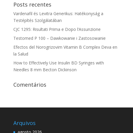
Posts recentes
Vardenafil és Levitra Generikus: Hatékonyság a
Testépítés Szolgálatában
CJC 1295: Risultati Prima e Dopo l’Assunzione
Testomed P 100 – Dawkowanie i Zastosowanie
Efectos del Norogrizovim Vitamin B Complex Deva en
la Salud
How to Effectively Use Insulin BD Syringes with
Needles 8 mm Becton Dickinson
Comentários
Arquivos
agosto 2026