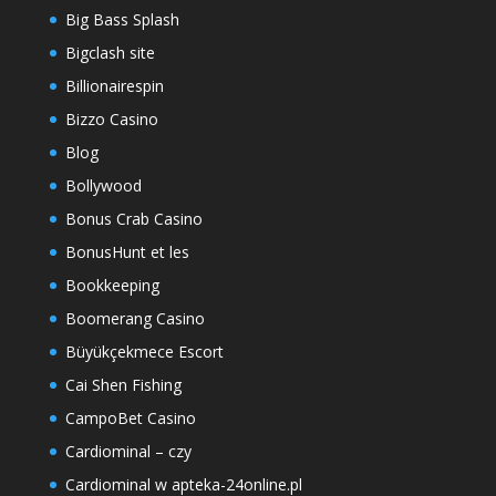
Big Bass Splash
Bigclash site
Billionairespin
Bizzo Casino
Blog
Bollywood
Bonus Crab Casino
BonusHunt et les
Bookkeeping
Boomerang Casino
Büyükçekmece Escort
Cai Shen Fishing
CampoBet Casino
Cardiominal – czy
Cardiominal w apteka-24online.pl