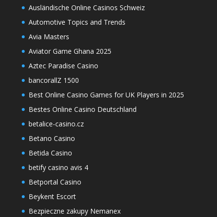
Ausländische Online Casinos Schweiz
Automotive Topics and Trends
Avia Masters
Aviator Game Ghana 2025
Aztec Paradise Casino
bancorallZ 1500
Best Online Casino Games for UK Players in 2025
Bestes Online Casino Deutschland
betalice-casino.cz
Betano Casino
Betida Casino
betify casino avis 4
Betportal Casino
Beykent Escort
Bezpieczne zakupy Nemanex