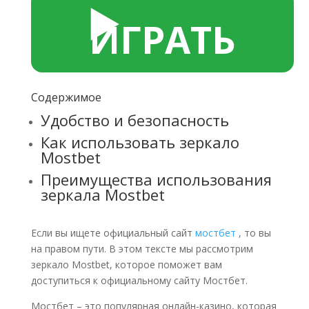
▶️
ИГРАТЬ
Содержимое
Удобство и безопасность
Как использовать зеркало
Mostbet
Преимущества использования
зеркала Mostbet
Если вы ищете официальный сайт
мостбет
, то вы
на правом пути. В этом тексте мы рассмотрим
зеркало Mostbet, которое поможет вам
доступиться к официальному сайту Мостбет.
Мостбет – это популярная онлайн-казино, которая