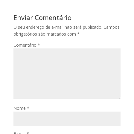
Enviar Comentário
O seu endereço de e-mail não será publicado.
Campos
obrigatórios são marcados com
*
Comentário
*
Nome
*
E-mail
*