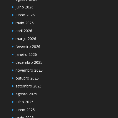
julho 2026
junho 2026
maio 2026
abril 2026
março 2026
fevereiro 2026
janeiro 2026
dezembro 2025
novembro 2025
outubro 2025
setembro 2025
agosto 2025
julho 2025
junho 2025
maio 2025