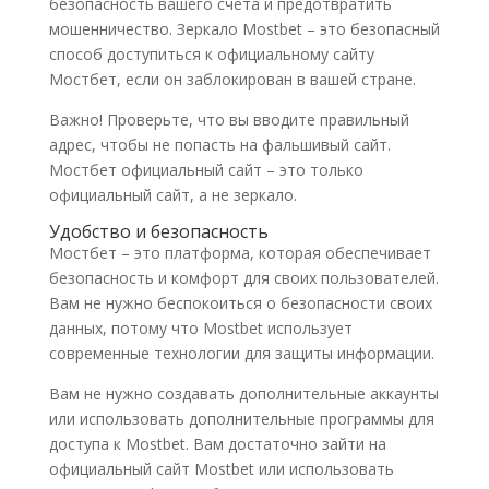
безопасность вашего счета и предотвратить
мошенничество. Зеркало Mostbet – это безопасный
способ доступиться к официальному сайту
Мостбет, если он заблокирован в вашей стране.
Важно! Проверьте, что вы вводите правильный
адрес, чтобы не попасть на фальшивый сайт.
Мостбет официальный сайт – это только
официальный сайт, а не зеркало.
Удобство и безопасность
Мостбет – это платформа, которая обеспечивает
безопасность и комфорт для своих пользователей.
Вам не нужно беспокоиться о безопасности своих
данных, потому что Mostbet использует
современные технологии для защиты информации.
Вам не нужно создавать дополнительные аккаунты
или использовать дополнительные программы для
доступа к Mostbet. Вам достаточно зайти на
официальный сайт Mostbet или использовать