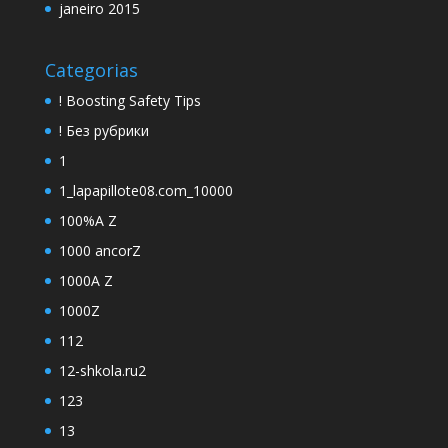
janeiro 2015
Categorias
! Boosting Safety Tips
! Без рубрики
1
1_lapapillote08.com_10000
100%A Z
1000 ancorZ
1000A Z
1000Z
112
12-shkola.ru2
123
13