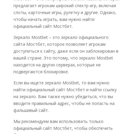
предлагает игрокам широкий спектр игр, включая
слоты, карточные игры, рулетку и другие. Однако,
чтобы начать играть, вам нужно найти
официальный сайт Мостбет.
Зеркало Mostbet – это зеркало официального
сайта Мостбет, которое позволяет игрокам
доступиться к сайту, даже если он заблокирован в
вашей стране. Это потому, что зеркало Mostbet
находится на других серверах, которые не
подвергаются блокировке.
Если вы ищете зеркало Mostbet, то вам нужно
найти официальный сайт Мостбет и найти ссылку
на зеркало. Вам также нужно убедиться, что вы
вводите правильный адрес, чтобы не попасть на
фальшивый сайт.
Мы рекомендуем вам использовать только
официальный сайт Мостбет, чтобы обеспечить