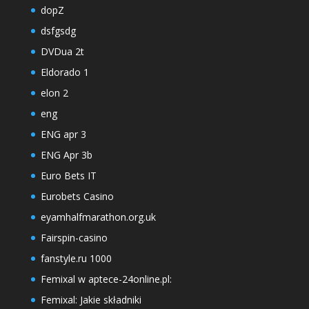
dopZ
dsfgsdg
DVDua 2t
Eldorado 1
elon 2
eng
ENG apr 3
ENG Apr 3b
Euro Bets IT
Eurobets Casino
eyamhalfmarathon.org.uk
Fairspin-casino
fanstyle.ru 1000
Femixal w aptece-24online.pl:
Femixal: Jakie składniki