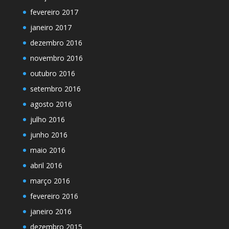
fevereiro 2017
janeiro 2017
dezembro 2016
novembro 2016
outubro 2016
setembro 2016
agosto 2016
julho 2016
junho 2016
maio 2016
abril 2016
março 2016
fevereiro 2016
janeiro 2016
dezembro 2015