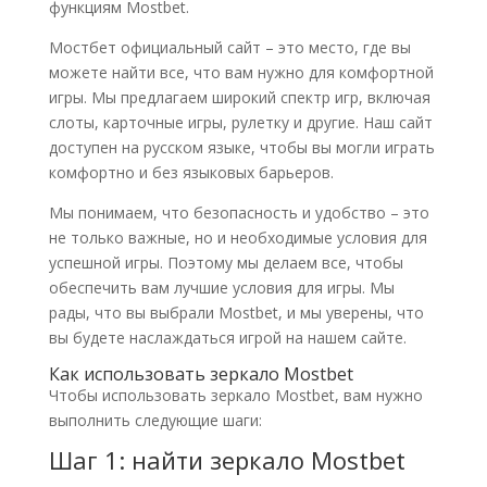
функциям Mostbet.
Мостбет официальный сайт – это место, где вы
можете найти все, что вам нужно для комфортной
игры. Мы предлагаем широкий спектр игр, включая
слоты, карточные игры, рулетку и другие. Наш сайт
доступен на русском языке, чтобы вы могли играть
комфортно и без языковых барьеров.
Мы понимаем, что безопасность и удобство – это
не только важные, но и необходимые условия для
успешной игры. Поэтому мы делаем все, чтобы
обеспечить вам лучшие условия для игры. Мы
рады, что вы выбрали Mostbet, и мы уверены, что
вы будете наслаждаться игрой на нашем сайте.
Как использовать зеркало Mostbet
Чтобы использовать зеркало Mostbet, вам нужно
выполнить следующие шаги:
Шаг 1: найти зеркало Mostbet