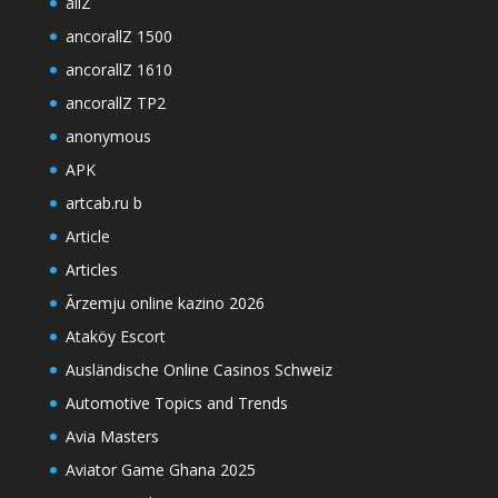
allZ
ancorallZ 1500
ancorallZ 1610
ancorallZ TP2
anonymous
APK
artcab.ru b
Article
Articles
Ārzemju online kazino 2026
Ataköy Escort
Ausländische Online Casinos Schweiz
Automotive Topics and Trends
Avia Masters
Aviator Game Ghana 2025