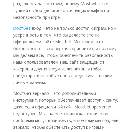
разделе мы рассмотрим, почему Mostbet – это
лучший выбор для игроков, ищущих комфорт и
безопасность при игре.
мостбет
вход – это не только доступ к играм, но и
уверенность в том, что вы делаете это на
официальном сайте Mostbet. Мы знаем, что
безопасность – это верхняя приоритет, и поэтому
мы делаем все, чтобы обеспечить безопасность
наших пользователей. Наш сайт защищен от
хакеров и других злоумышленников, чтобы
предотвратить любые попытки доступа к вашим
личным данным.
Мостбет зеркало – это дополнительный
инструмент, который обеспечивает доступ к сайту,
даже если официальный сайт Mostbet временно
недоступен. Мы знаем, что иногда технические
проблемы могут возникнуть, и поэтому мы создали
зеркало, чтобы обеспечить доступ к играм и