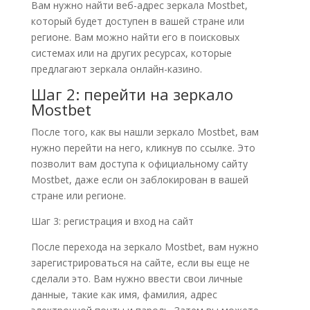
Вам нужно найти веб-адрес зеркала Mostbet,
который будет доступен в вашей стране или
регионе. Вам можно найти его в поисковых
системах или на других ресурсах, которые
предлагают зеркала онлайн-казино.
Шаг 2: перейти на зеркало
Mostbet
После того, как вы нашли зеркало Mostbet, вам
нужно перейти на него, кликнув по ссылке. Это
позволит вам доступа к официальному сайту
Mostbet, даже если он заблокирован в вашей
стране или регионе.
Шаг 3: регистрация и вход на сайт
После перехода на зеркало Mostbet, вам нужно
зарегистрироваться на сайте, если вы еще не
сделали это. Вам нужно ввести свои личные
данные, такие как имя, фамилия, адрес