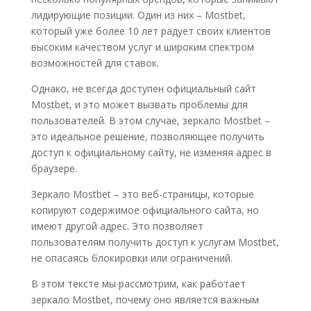
лидирующие позиции. Один из них – Mostbet,
который уже более 10 лет радует своих клиентов
высоким качеством услуг и широким спектром
возможностей для ставок.
Однако, не всегда доступен официальный сайт
Mostbet, и это может вызвать проблемы для
пользователей. В этом случае, зеркало Mostbet –
это идеальное решение, позволяющее получить
доступ к официальному сайту, не изменяя адрес в
браузере.
Зеркало Mostbet – это веб-страницы, которые
копируют содержимое официального сайта, но
имеют другой адрес. Это позволяет
пользователям получить доступ к услугам Mostbet,
не опасаясь блокировки или ограничений.
В этом тексте мы рассмотрим, как работает
зеркало Mostbet, почему оно является важным