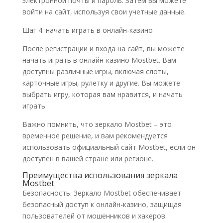
электронной почты и пароль. Затем вы можете
войти на сайт, используя свои учетные данные.
Шаг 4: начать играть в онлайн-казино
После регистрации и входа на сайт, вы можете
начать играть в онлайн-казино Mostbet. Вам
доступны различные игры, включая слоты,
карточные игры, рулетку и другие. Вы можете
выбрать игру, которая вам нравится, и начать
играть.
Важно помнить, что зеркало Mostbet – это
временное решение, и вам рекомендуется
использовать официальный сайт Mostbet, если он
доступен в вашей стране или регионе.
Преимущества использования зеркала
Mostbet
Безопасность. Зеркало Mostbet обеспечивает
безопасный доступ к онлайн-казино, защищая
пользователей от мошенников и хакеров.