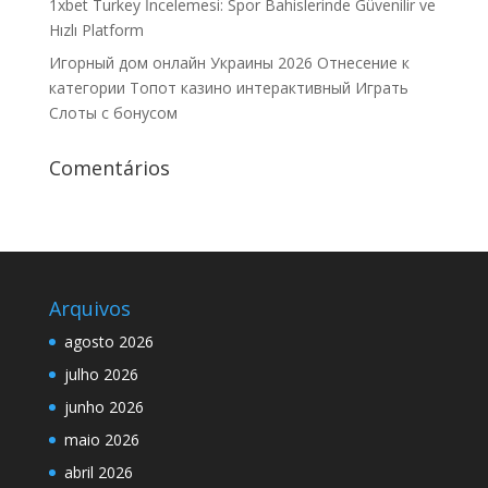
1xbet Turkey İncelemesi: Spor Bahislerinde Güvenilir ve
Hızlı Platform
Игорный дом онлайн Украины 2026 Отнесение к
категории Топот казино интерактивный Играть
Слоты с бонусом
Comentários
Arquivos
agosto 2026
julho 2026
junho 2026
maio 2026
abril 2026