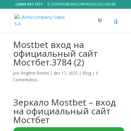
0800-591-1471
CONTATO@LARACOMPANYGLASS.COM.BR
Mostbet вход на
официальный сайт
Мостбет.3784 (2)
por
Rogério Bonini
|
dez 17, 2025
|
Blog
|
0
Comentários
Зеркало Mostbet – вход
на официальный сайт
Мостбет