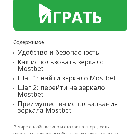
▶️
ИГРАТЬ
Содержимое
Удобство и безопасность
Как использовать зеркало
Mostbet
Шаг 1: найти зеркало Mostbet
Шаг 2: перейти на зеркало
Mostbet
Преимущества использования
зеркала Mostbet
В мире онлайн-казино и ставок на спорт, есть
несколько популярных брендов, которые занимают