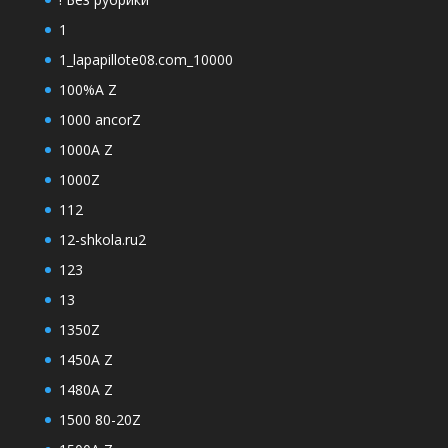
1
1_lapapillote08.com_10000
100%A Z
1000 ancorZ
1000A Z
1000Z
112
12-shkola.ru2
123
13
1350Z
1450A Z
1480A Z
1500 80-20Z