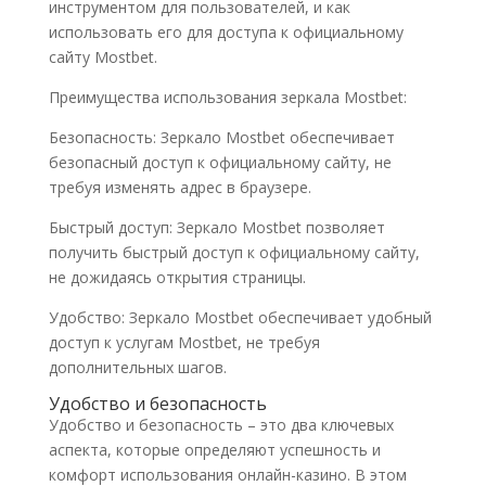
инструментом для пользователей, и как
использовать его для доступа к официальному
сайту Mostbet.
Преимущества использования зеркала Mostbet:
Безопасность: Зеркало Mostbet обеспечивает
безопасный доступ к официальному сайту, не
требуя изменять адрес в браузере.
Быстрый доступ: Зеркало Mostbet позволяет
получить быстрый доступ к официальному сайту,
не дожидаясь открытия страницы.
Удобство: Зеркало Mostbet обеспечивает удобный
доступ к услугам Mostbet, не требуя
дополнительных шагов.
Удобство и безопасность
Удобство и безопасность – это два ключевых
аспекта, которые определяют успешность и
комфорт использования онлайн-казино. В этом