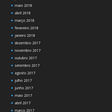
maio 2018
abril 2018
março 2018
fevereiro 2018
janeiro 2018
dezembro 2017
novembro 2017
outubro 2017
setembro 2017
agosto 2017
julho 2017
junho 2017
maio 2017
abril 2017
março 2017