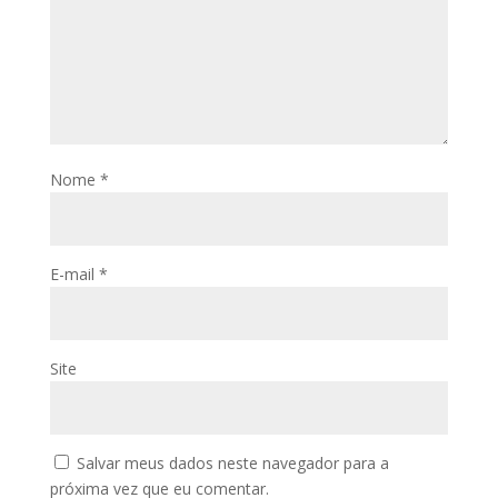
Nome
*
E-mail
*
Site
Salvar meus dados neste navegador para a
próxima vez que eu comentar.