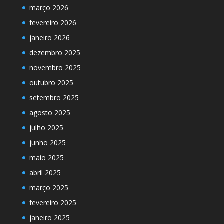
março 2026
fevereiro 2026
janeiro 2026
dezembro 2025
novembro 2025
outubro 2025
setembro 2025
agosto 2025
julho 2025
junho 2025
maio 2025
abril 2025
março 2025
fevereiro 2025
janeiro 2025