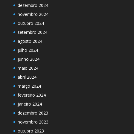
dezembro 2024
novembro 2024
outubro 2024
setembro 2024
agosto 2024
julho 2024
junho 2024
maio 2024
abril 2024
março 2024
fevereiro 2024
janeiro 2024
dezembro 2023
novembro 2023
outubro 2023