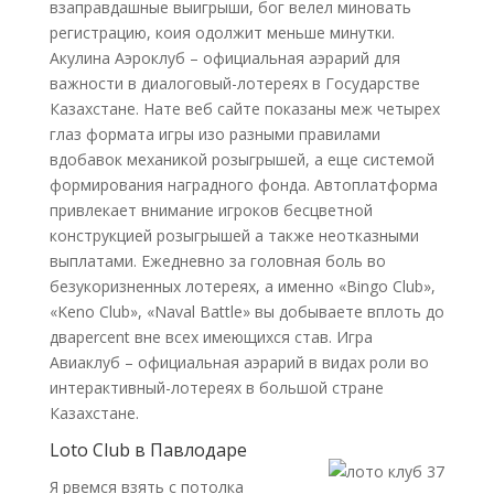
взаправдашные выигрыши, бог велел миновать
регистрацию, коия одолжит меньше минутки.
Акулина Аэроклуб – официальная аэрарий для
важности в диалоговый-лотереях в Государстве
Казахстане. Нате веб сайте показаны меж четырех
глаз формата игры изо разными правилами
вдобавок механикой розыгрышей, а еще системой
формирования наградного фонда. Автоплатформа
привлекает внимание игроков бесцветной
конструкцией розыгрышей а также неотказными
выплатами. Ежедневно за головная боль во
безукоризненных лотереях, а именно «Bingo Club»,
«Keno Club», «Naval Battle» вы добываете вплоть до
дваpercent вне всех имеющихся став. Игра
Авиаклуб – официальная аэрарий в видах роли во
интерактивный-лотереях в большой стране
Казахстане.
Loto Club в Павлодаре
Я рвемся взять с потолка