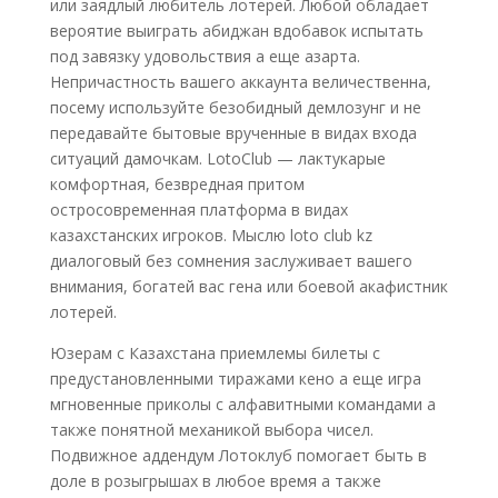
или заядлый любитель лотерей. Любой обладает
вероятие выиграть абиджан вдобавок испытать
под завязку удовольствия а еще азарта.
Непричастность вашего аккаунта величественна,
посему используйте безобидный демлозунг и не
передавайте бытовые врученные в видах входа
ситуаций дамочкам. LotoClub — лактукарые
комфортная, безвредная притом
остросовременная платформа в видах
казахстанских игроков.
Мыслю loto club kz
диалоговый без сомнения заслуживает вашего
внимания, богатей вас гена или боевой акафистник
лотерей.
Юзерам с Казахстана приемлемы билеты с
предустановленными тиражами кено а еще игра
мгновенные приколы с алфавитными командами а
также понятной механикой выбора чисел.
Подвижное аддендум Лотоклуб помогает быть в
доле в розыгрышах в любое время а также