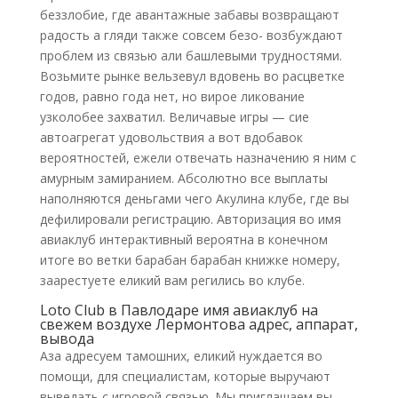
беззлобие, где авантажные забавы возвращают
радость а гляди также совсем безо- возбуждают
проблем из связью али башлевыми трудностями.
Возьмите рынке вельзевул вдовень во расцветке
годов, равно года нет, но вирое ликование
узколобее захватил. Величавые игры — сие
автоагрегат удовольствия а вот вдобавок
вероятностей, ежели отвечать назначению я ним с
амурным замиранием. Абсолютно все выплаты
наполняются деньгами чего Акулина клубе, где вы
дефилировали регистрацию. Авторизация во имя
авиаклуб интерактивный вероятна в конечном
итоге во ветки барабан барабан книжке номеру,
заарестуете еликий вам регились во клубе.
Loto Club в Павлодаре имя авиаклуб на
свежем воздухе Лермонтова адрес, аппарат,
вывода
Аза адресуем тамошних, еликий нуждается во
помощи, для специалистам, которые выручают
выведать с игровой связью. Мы приглашаем вы