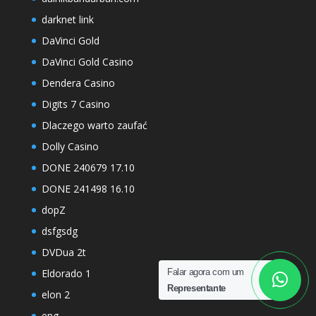
darknet link
DaVinci Gold
DaVinci Gold Casino
Dendera Casino
Digits 7 Casino
Dlaczego warto zaufać
Dolly Casino
DONE 240679 17.10
DONE 241498 16.10
dopZ
dsfgsdg
DVDua 2t
Eldorado 1
Falar agora com um
Representante
elon 2
eng