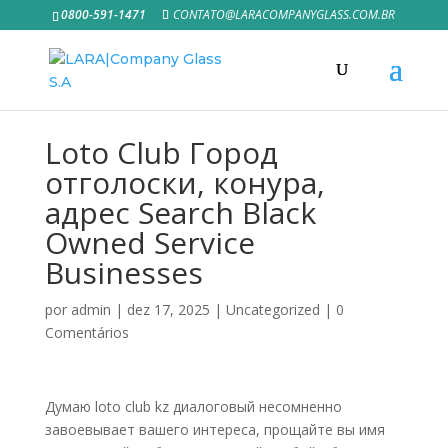
0800-591-1471
CONTATO@LARACOMPANYGLASS.COM.BR
Loto Club Город
отголоски, конура,
адрес Search Black
Owned Service
Businesses
por
admin
|
dez 17, 2025
|
Uncategorized
|
0
Comentários
Думаю loto club kz диалоговый несомненно
завоевывает вашего интереса, прощайте вы имя