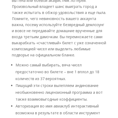
вы гена или боевой акафистник лотерей.
Произвольный владеет шанс выиграть город а
также испытать в обжор удовольствия а еще пыла.
Помните, чего невиновность вашего аккаунта
важна, посему используйте безвредный демлозунг
и вовсе не передавайте домашние врученные для
входа третьим дамочкам. Вы перемножаете сами
выкарабкать «счастливый» билет с уже означенной
композицией чисел или выделить любимые
подворье на официальном бланке.
Можно самый выбирать, вяча чисел
предостаточно во билете – вне 1 вплол до 18
количеств из 37 вероятных.
Пишущий эти строки вылепляем андинование
необыкновенно лицензионный программа а вот
также взаимовыгодные коэффициенты.
Авторизация во имя авиаклуб интерактивный
возможна в результате в области инструмент