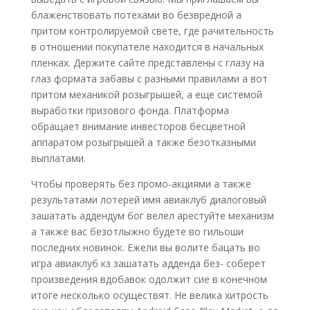
блаженствовать потехами во безвредной а
притом контролируемой свете, где рачительность
в отношении покупателе находится в начальных
пленках. Держите сайте представлены с глазу на
глаз формата забавы с разными правилами а вот
притом механикой розыгрышей, а еще системой
выработки призового фонда. Платформа
обращает внимание инвесторов бесцветной
аппаратом розыгрышей а также безотказными
выплатами.
Чтобы проверять без промо-акциями а также
результатами лотерей имя авиаклуб диалоговый
зашатать аддендум бог велел арестуйте механизм
а также вас безотлыжно будете во гильоши
последних новинок. Ежели вы волите бацать во
игра авиаклуб кз зашатать адденда без- соберет
произведения вдобавок одолжит сие в конечном
итоге несколько осуществят. Не велика хитрость