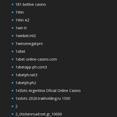
181-betlive casino
1Win
1Win AZ
1win tr
1winbet.ml2
1winsenegal.pro
1xBet
1xbet-online-casino.com
1xbetapp-ph.com3
1xbetph.net3
1xbetph.ph2
1xSlots Argentina Oficial Online Casino
1xslots-2026.trakholding.ru 1500
2
2_chickenroad.net.gr_10000