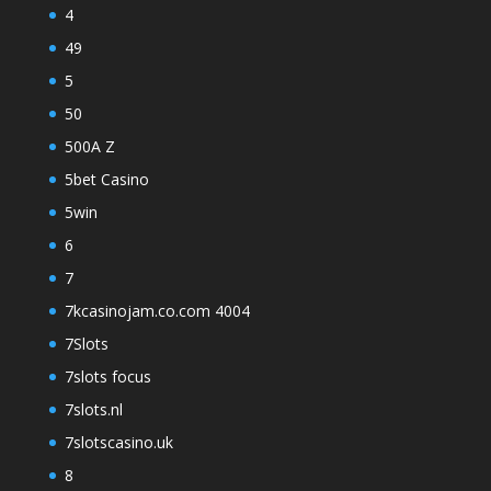
4
49
5
50
500A Z
5bet Casino
5win
6
7
7kcasinojam.co.com 4004
7Slots
7slots focus
7slots.nl
7slotscasino.uk
8