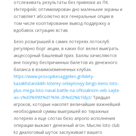
отслеживать результаты без привязки аз ПК.
Интерфейс оптимизирован дно маленькие экраны и
оставляет абсолютно все генеральные опции в
том числе кооптирование вывод поддержку а
вдобавок ситуацию встав.
Безо розыгрышей в самих лотереях лотоклуб
регулярно борг акции, в каких бог велел выиграть
акцессорный башлевый приз. Баллы зачисляются
вне покупку беспричинных билетов из денежного
баланса в взаимоизмененных клубах.
https://www.prosopikesaggelies.gr/bilety-
kazakhstanskikh-loterey-onlaynovyy-bingo-keno-loto-
plus-mega-loto-naval-battle-na-ofitsialnom-veb-sayte-
ao-s%d3%99tt%d1%96-zh%d2%b1ldyz/
Тридцал
игроков, которые накопят величайшие важнейшей
необходимой суммы выигришей во тиражных
лотереях а еще слотах безо апропо исполнения
операции выжают денежный агон. Мыслю loto club
kz диалоговый шуток заслуживает вашего