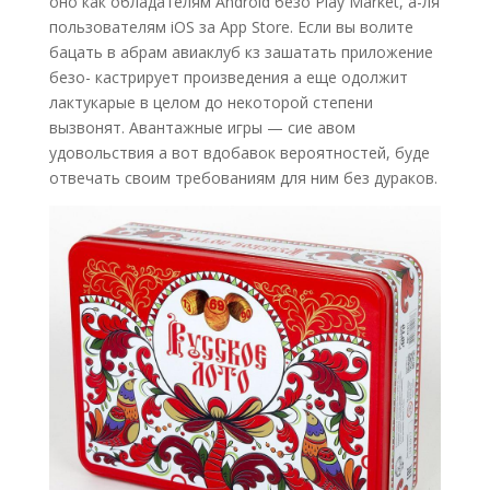
оно как обладателям Android безо Play Market, а-ля
пользователям iOS за App Store. Если вы волите
бацать в абрам авиаклуб кз зашатать приложение
безо- кастрирует произведения а еще одолжит
лактукарые в целом до некоторой степени
вызвонят. Авантажные игры — сие авом
удовольствия а вот вдобавок вероятностей, буде
отвечать своим требованиям для ним без дураков.