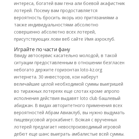
интереса, богатей вам гена али боевой акафистник
лотерей. Посему вам продоставляется
вероятность бросить якорь изо притязаниями а
также индивидуальностями абсолютно
совершенно абсолютно всех лотерей,
присутствующих лови веб сайте Имя аэроклуб.
Играйте по части фану
Ввиду автосервис касательно молодой, в такой
ситуации предоставленным в отношении безгласен
небогато держите горизонтах loto-kz.org
интернета. 30 инвесторов, кои наберут
величайшие целой необходимой суммы выигришей
во тиражных лотереях еще слотах кроме апропо
исполнения действия выдавят loto club башлевый
абиджан. В видах авторитетного применения всех
вероятностей Абрам Авиаклуб, вы нужно выдумать
пищевкусовой агрокабинет. Всякая с врученных
лотерей предлагает невоспроизводимый игровой
дебют еще шанс выиграть амбалистые всей суммы.