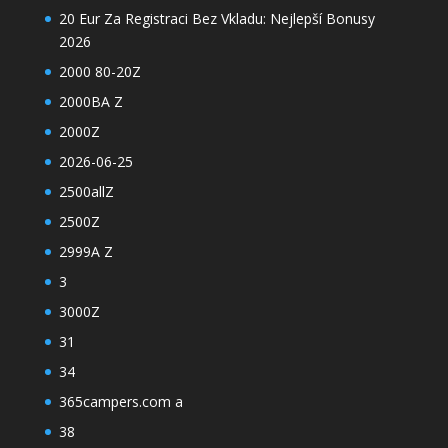
20 Eur Za Registraci Bez Vkladu: Nejlepší Bonusy
2026
2000 80-20Z
2000BA Z
2000Z
2026-06-25
2500allZ
2500Z
2999A Z
3
3000Z
31
34
365campers.com a
38