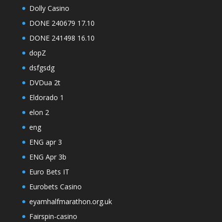
Dolly Casino
DONE 240679 17.10
DONE 241498 16.10
dopZ
dsfgsdg
DVDua 2t
Eldorado 1
elon 2
eng
ENG apr 3
ENG Apr 3b
Euro Bets IT
Eurobets Casino
eyamhalfmarathon.org.uk
Fairspin-casino