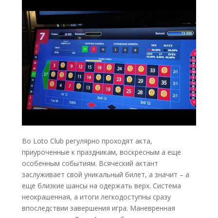
Во Loto Club регулярно проходят акта,
приуроченные к праздникам, воскресным а еще
особенным событиям. Всяческий актант
заслуживает свой уникальный билет, а значит – а
еще близкие шансы на одержать верх. Система
неокрашенная, а итоги легкодоступны сразу
впоследствии завершения игра. Маневренная