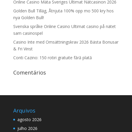
Online Casino Mäta Sveriges Ultimat Nätcasinon 2026
Golden Bull Tilläg, Åtnjuta 100% opp mo 500 kry hos
nya Golden Bull!
Svenska språke Online Casino Ultimat casino på nätet
sam casinospel
Casino Inte med Omsättningskrav 2026 Bästa Bonusar
& Fri Vinst
Conti Cazino: 150 rotiri gratuite fără plată
Comentários
Arquivos
agosto 2026
julho 2026