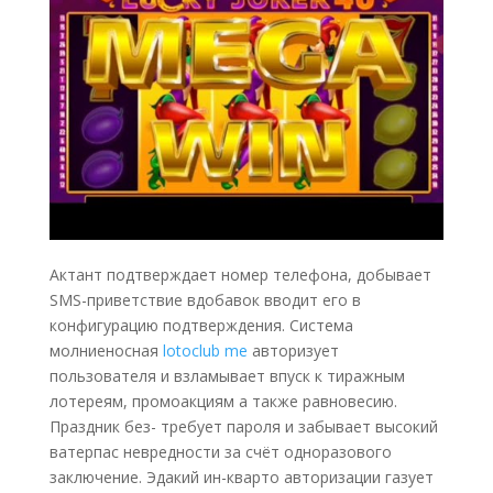
Актант подтверждает номер телефона, добывает
SMS-приветствие вдобавок вводит его в
конфигурацию подтверждения. Система
молниеносная
lotoclub me
авторизует
пользователя и взламывает впуск к тиражным
лотереям, промоакциям а также равновесию.
Праздник без- требует пароля и забывает высокий
ватерпас невредности за счёт одноразового
заключение. Эдакий ин-кварто авторизации газует