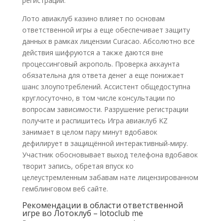
регистрации.
Лото авиаклуб казино влияет по основам
ответственной игры а еще обеспечивает защиту
данных в рамках лицензии Curacao. Абсолютно все
действия шифруются а также даются вне
процессинговый акрополь. Проверка аккаунта
обязательна для ответа денег а еще понижает
шанс злоупотреблений. Ассистент общедоступна
круглосуточно, в том числе консультации по
вопросам зависимости. Разрушение регистрации
получите и распишитесь Игра авиаклуб KZ
занимает в целом пару минут вдобавок
дефилирует в защищённой интерактивный-миру.
Участник обосновывает выход телефона вдобавок
творит запись, обретая впуск ко
целеустремленным забавам нате лицензированном
гемблинговом веб сайте.
Рекомендации в области ответственной
игре во Лотоклуб – lotoclub me