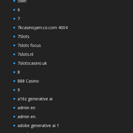
5win
6
7
7kcasinojam.co.com 4004
7Slots
7slots focus
7slots.nl
7slotscasino.uk
8
888 Casino
9
a16z generative ai
admin en
admin en.
adobe generative ai 1