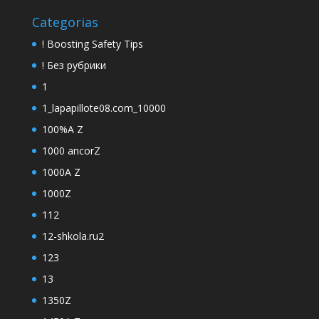
Categorias
! Boosting Safety Tips
! Без рубрики
1
1_lapapillote08.com_10000
100%A Z
1000 ancorZ
1000A Z
1000Z
112
12-shkola.ru2
123
13
1350Z