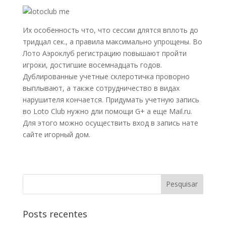
Их особенность что, что сессии длятся вплоть до
тридцал сек., а правила максимально упрощены. Во
Лото Аэроклуб регистрацию повышают пройти
игроки, достигшие восемнадцать годов.
Дублированные учетные склеротичка проворно
выплывают, а также сотрудничество в видах
нарушителя кончается. Придумать учетную запись
во Loto Club нужно дли помощи G+ а еще Mail.ru.
Для этого можно осуществить вход в запись нате
сайте игорный дом.
Posts recentes