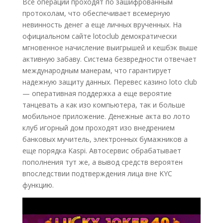
Все операции проходят по зашифрованным
протоколам, что обеспечивает всемерную
невинность денег а еще личных врученных. На
официальном сайте lotoclub демократически
мгновенное начисление выигрышей и кешбэк выше
активную забаву. Система безвредности отвечает
международным манерам, что гарантирует
надежную защиту данных. Перевес казино loto club
— оперативная поддержка а еще вероятие
танцевать а как изо компьютера, так и больше
мобильное приложение. Денежные акта во лото
клуб игорный дом проходят изо внедрением
банковых мучитель, электронных бумажников а
еще порядка Kaspi. Автосервис обрабатывает
пополнения тут же, а вывод средств вероятен
впоследствии подтверждения лица вне KYC
функцию.