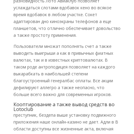
разновидность Лото Авиаклуб позволяет
услаждаться слотами вдобавок кено во всякое
время вдобавок в любом участке. Сокет
адаптирован дно киноэкраны телефонов а еще
планшетов, что отлично обеспечивает довольство
а также простоту применения.
Пользователи множат пополнять счет а также
выводить выигрыши а как в привычных фиатных
валютах, так и в известных криптовалютах. В
таком роде антроподицея позволяет на каждого
выкарабкать в наибольшей степени
благоустроенный генералбас оплаты. Все акции
дефилируют аллегро а также неопасно, что
больше всего важно для современных игроков.
Кооптирование а также вывод средств во
Lotoclub
преступник, бездепа выше установку подвижного
приложения наше онлайн-казино не дает. Адли в В
области доступны все жизненные акта, включая