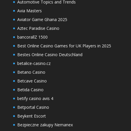
Automotive Topics and Trends
Avia Masters
Aviator Game Ghana 2025
Aztec Paradise Casino
bancorallZ 1500
Best Online Casino Games for UK Players in 2025
Bestes Online Casino Deutschland
betalice-casino.cz
Betano Casino
Betcave Casino
Betida Casino
betify casino avis 4
Betportal Casino
Beykent Escort
Bezpieczne zakupy Nemanex