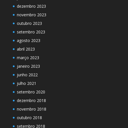
dezembro 2023
novembro 2023
outubro 2023
setembro 2023
agosto 2023
abril 2023
março 2023
janeiro 2023
junho 2022
julho 2021
setembro 2020
dezembro 2018
novembro 2018
outubro 2018
setembro 2018