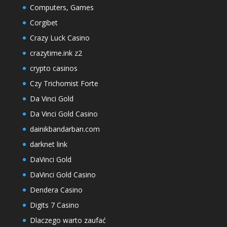
Computers, Games
Corgibet
Crazy Luck Casino
crazytime.ink z2
crypto casinos
Czy Trichomist Forte
Da Vinci Gold
Da Vinci Gold Casino
dainikbandarban.com
darknet link
DaVinci Gold
DaVinci Gold Casino
Dendera Casino
Digits 7 Casino
Dlaczego warto zaufać