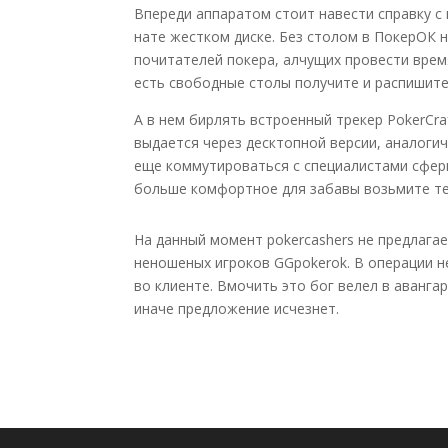
Впереди аппаратом стоит навести справку с
нате жестком диске. Без столом в ПокерОК 
почитателей покера, алчущих провести врем
есть свободные столы получите и распишите
А в нем бирлять встроенный трекер PokerCr
выдается через десктопной версии, аналоги
еще коммутироваться с специалистами сфер
больше комфортное для забавы возьмите т
На данный момент pokercashers не предлага
неношеных игроков GGpokerok. В операции 
во клиенте. Вмочить это бог велел в аванга
иначе предложение исчезнет.