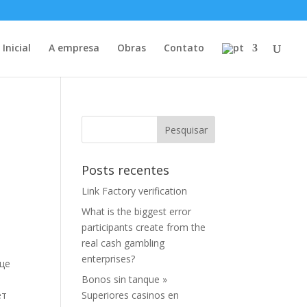
Inicial
A empresa
Obras
Contato
Posts recentes
Link Factory verification
What is the biggest error
participants create from the
real cash gambling
enterprises?
ще
Bonos sin tanque »
ет
Superiores casinos en