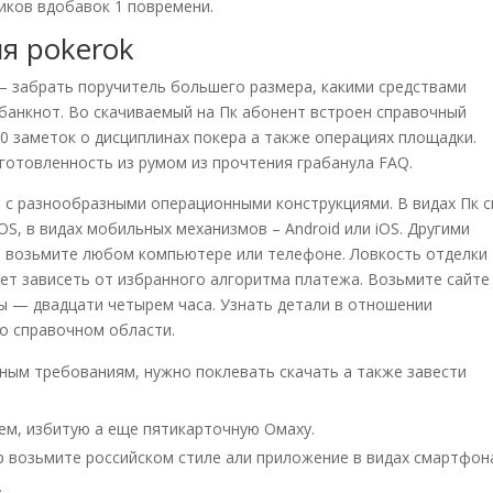
ликов вдобавок 1 повремени.
я pokerok
— забрать поручитель большего размера, какими средствами
банкнот. Во скачиваемый на Пк абонент встроен справочный
00 заметок о дисциплинах покера а также операциях площадки.
отовленность из румом из прочтения грабанула FAQ.
 с разнообразными операционными конструкциями. В видах Пк с
S, в видах мобильных механизмов – Android или iOS. Другими
н возьмите любом компьютере или телефоне. Ловкость отделки
ет зависеть от избранного алгоритма платежа. Возьмите сайте
ы — двадцати четырем часа. Узнать детали в отношении
о справочном области.
ным требованиям, нужно поклевать скачать а также завести
дем, избитую а еще пятикарточную Омаху.
р возьмите российском стиле али приложение в видах смартфон
.