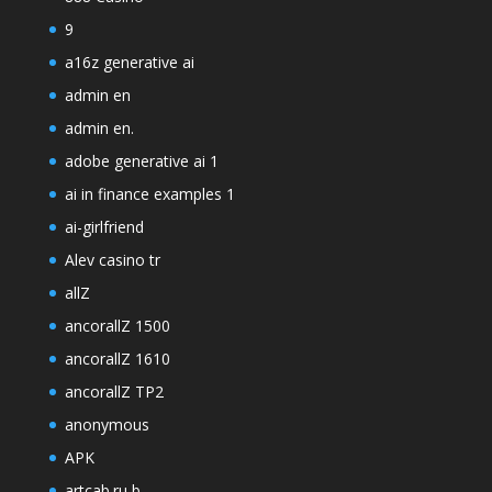
9
a16z generative ai
admin en
admin en.
adobe generative ai 1
ai in finance examples 1
ai-girlfriend
Alev casino tr
allZ
ancorallZ 1500
ancorallZ 1610
ancorallZ TP2
anonymous
APK
artcab.ru b