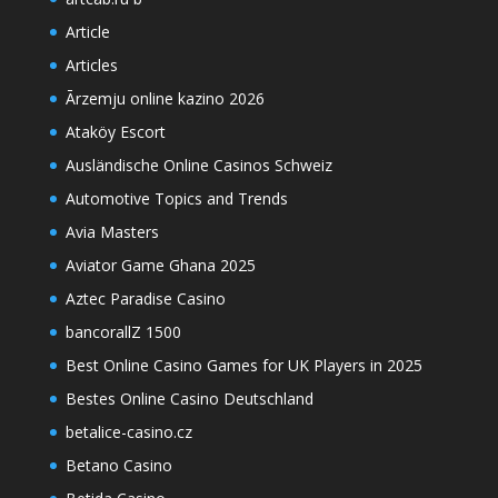
Article
Articles
Ārzemju online kazino 2026
Ataköy Escort
Ausländische Online Casinos Schweiz
Automotive Topics and Trends
Avia Masters
Aviator Game Ghana 2025
Aztec Paradise Casino
bancorallZ 1500
Best Online Casino Games for UK Players in 2025
Bestes Online Casino Deutschland
betalice-casino.cz
Betano Casino