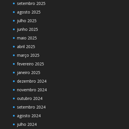
setembro 2025
agosto 2025
julho 2025
junho 2025
maio 2025
abril 2025
março 2025
fevereiro 2025
janeiro 2025
dezembro 2024
novembro 2024
outubro 2024
setembro 2024
agosto 2024
julho 2024