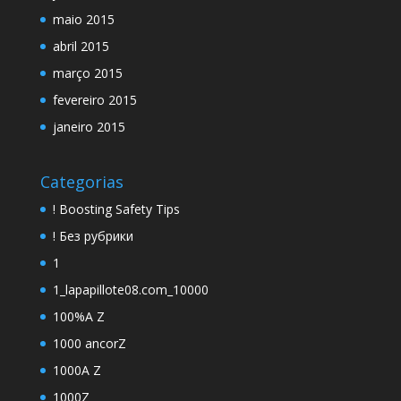
maio 2015
abril 2015
março 2015
fevereiro 2015
janeiro 2015
Categorias
! Boosting Safety Tips
! Без рубрики
1
1_lapapillote08.com_10000
100%A Z
1000 ancorZ
1000A Z
1000Z