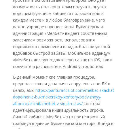
простым в использовании прибором. Оно дает
возможность пользователям получать впуск к
водящим функциям кабинета пользователя в
каждом месте и в любое благовремение, чего
важно упрощает процесс игры. Букмекерская
администрация «Мелбет» выдает собственным
заказчикам возможность использования
подвижного применения в видах больше уютной
вдобавок быстрой забавы. Мобильное аддендум
«Мелбет» доступно для юзеров а как на iOS, так и
получите и распишитесь Android устройствах.
В данный момент сие главная процедура,
предполагающая дача личных врученных во БК в
целях, абы
https://pantura4dslot.com/melbet-skachat-
dopolnenie-bukmekerskoy-kontory-podvizhnyy-
abonirovshchik-melbet-v-vidakh-stav/
контора
идентифицировала индивидуальность игрока.
Личный кабинет Мелбет – это претенциозный
грабанул в данной букмекерской конторе. Войдя в