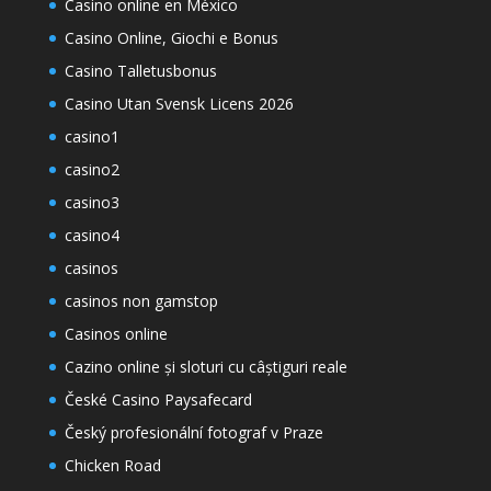
Casino online en México
Casino Online, Giochi e Bonus
Casino Talletusbonus
Casino Utan Svensk Licens 2026
casino1
casino2
casino3
casino4
casinos
casinos non gamstop
Casinos online
Cazino online și sloturi cu câștiguri reale
České Casino Paysafecard
Český profesionální fotograf v Praze
Chicken Road