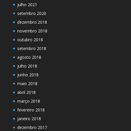
julho 2021
setembro 2020
dezembro 2018
novembro 2018
outubro 2018
setembro 2018
agosto 2018
julho 2018
junho 2018
maio 2018
abril 2018
março 2018
fevereiro 2018
janeiro 2018
dezembro 2017