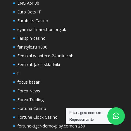
ENG Apr 3b
Euro Bets IT
Eurobets Casino
eyamhalfmarathon.org.uk
Fairspin-casino
fanstyle.ru 1000
Femixal w aptece-24online.pl:
Femixal: Jakie składniki
fi
focus basari
Forex News
Forex Trading
Fortuna Casino
Falar agora com um
Fortune Clock Casino
Representante
fortune-tiger-demo-play.comen 250