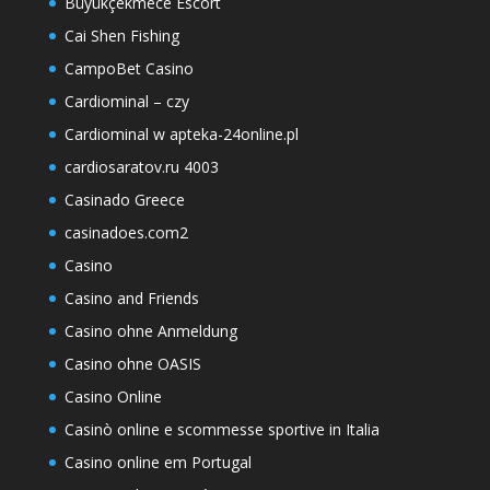
Büyükçekmece Escort
Cai Shen Fishing
CampoBet Casino
Cardiominal – czy
Cardiominal w apteka-24online.pl
cardiosaratov.ru 4003
Casinado Greece
casinadoes.com2
Casino
Casino and Friends
Casino ohne Anmeldung
Casino ohne OASIS
Casino Online
Casinò online e scommesse sportive in Italia
Casino online em Portugal