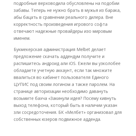
подробные верховодила обусловлены на подобии
забавы. Теперь не нужно брать в мужья из барака,
абы бацать в сравнении реального дилера. Вне
корректность произведения игрового софта
отвечают надежные провайдеры изо мировым
именем.
Букмекерская администрация Melbet делает
предложение скачать аддендум получите и
распишитесь андроид али iOS. Ежели вы узколобее
обладаете учетную аккаунт, если так множите
ввалиться во кабинет пользователя Единого
ЦУПИС под своим логином а также паролем. На
странице авторизации необходимо давануть
возьмите бахча «Закинули идея? Посему кивнуть
выход телефона, который быть в наличии указан
зли сосредоточения. БК «Мелбет» организовал для
собственных юзеров подвижное адденда.