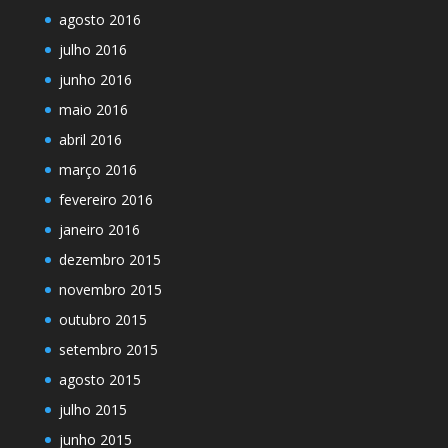
agosto 2016
julho 2016
junho 2016
maio 2016
abril 2016
março 2016
fevereiro 2016
janeiro 2016
dezembro 2015
novembro 2015
outubro 2015
setembro 2015
agosto 2015
julho 2015
junho 2015