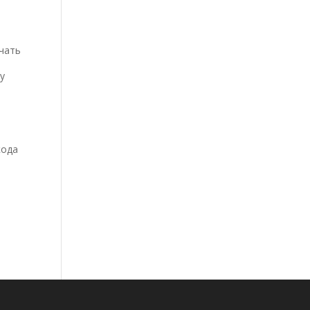
у
я
кода
и