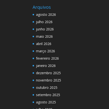
Arquivos
agosto 2026
julho 2026
junho 2026
maio 2026
abril 2026
março 2026
fevereiro 2026
janeiro 2026
dezembro 2025
novembro 2025
outubro 2025
setembro 2025
agosto 2025