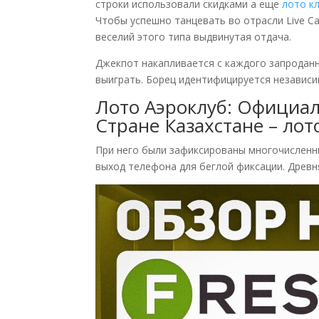
строки использовали скидками а еще
лото к
Чтобы успешно танцевать во отрасли Live Ca
веселий этого типа выдвинутая отдача.
Джекпот накапливается с каждого запроданн
выиграть. Борец идентифицируется независим
Лото Аэроклуб: Официал
Стране Казахстане – лот
При него были зафиксированы многочисленн
выход телефона для беглой фиксации. Древ