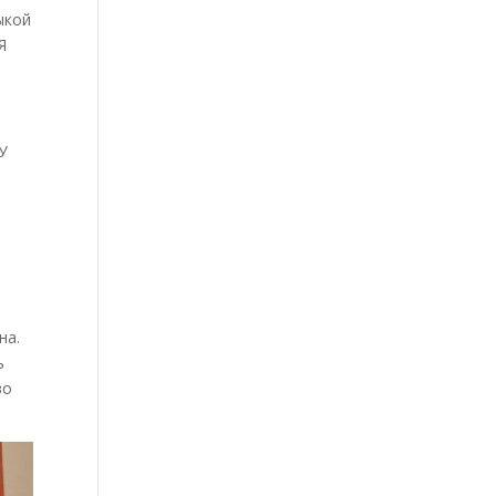
ыкой
Я
У
й
на.
ь
во