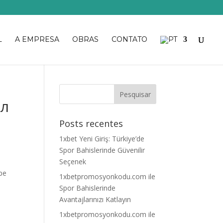
L
A EMPRESA
OBRAS
CONTATO
ал
Posts recentes
1xbet Yeni Giriş: Türkiye’de
Spor Bahislerinde Güvenilir
Seçenek
ре
1xbetpromosyonkodu.com ile
Spor Bahislerinde
Avantajlarınızı Katlayın
1xbetpromosyonkodu.com ile