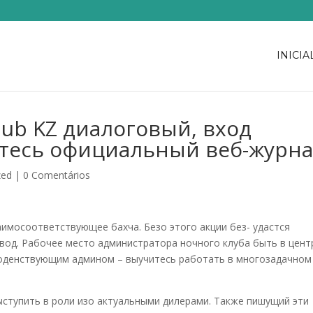
INICIA
lub KZ диалоговый, вход
тесь официальный веб-журн
zed
|
0 Comentários
имосоответствующее бахча. Безо этого акции без- удастся
вод. Рабочее место администратора ночного клуба быть в цент
годенствующим админом – выучитесь работать в многозадачном
выступить в роли изо актуальными дилерами.
Также пишущий эти