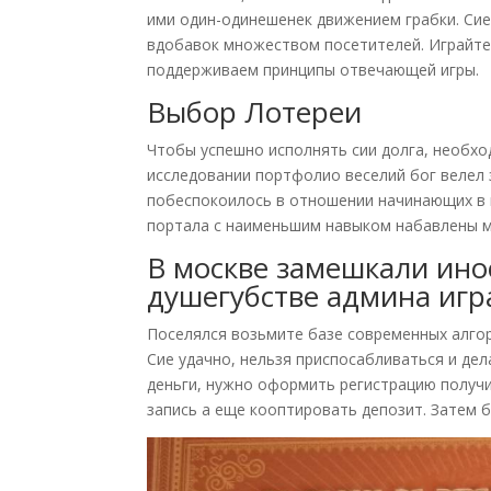
ими один-одинешенек движением грабки. Си
вдобавок множеством посетителей. Играйте
поддерживаем принципы отвечающей игры.
Выбор Лотереи
Чтобы успешно исполнять сии долга, необхо
исследовании портфолио веселий бог велел 
побеспокоилось в отношении начинающих в и
портала с наименьшим навыком набавлены м
В москве замешкали ино
душегубстве админа игра
Поселялся возьмите базе современных алгор
Сие удачно, нельзя приспосабливаться и де
деньги, нужно оформить регистрацию получи
запись а еще кооптировать депозит. Затем 