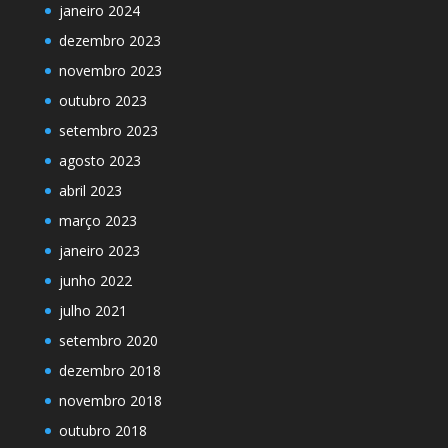
janeiro 2024
dezembro 2023
novembro 2023
outubro 2023
setembro 2023
agosto 2023
abril 2023
março 2023
janeiro 2023
junho 2022
julho 2021
setembro 2020
dezembro 2018
novembro 2018
outubro 2018