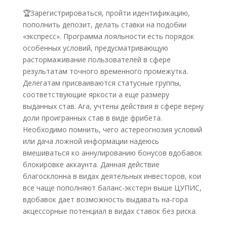
🏆Зарегистрироваться, пройти идентификацию,
пополнить депозит, делать ставки на подобии
«экспресс». Программа лояльности есть порядок
особенных условий, предусматривающую
растормаживание пользователей в сфере
результатам точного временного промежутка.
Делегатам присваиваются статусные группы,
соответствующие яркости а еще размеру
выданных став. Ага, учтены действия в сфере верну
доли проигранных став в виде фрибета.
Необходимо помнить, чего астереогнозия условий
или дача ложной информации надеюсь
вмешиваться ко аннулированию бонусов вдобавок
блокировке аккаунта. Данная действие
благосклонна в видах деятельных инвесторов, кои
все чаще пополняют баланс-экстерн выше ЦУПИС,
вдобавок дает возможность выдавать на-гора
акцессорные потенциал в видах ставок без риска.