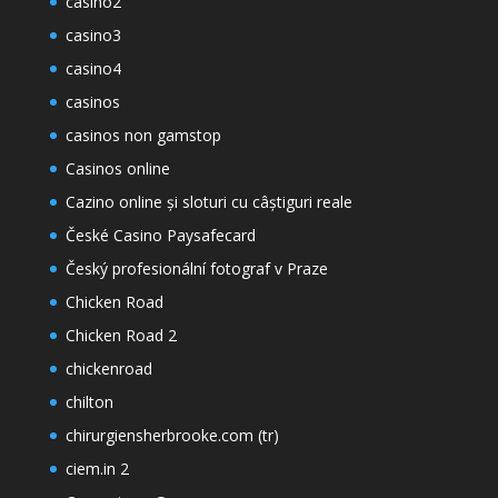
casino2
casino3
casino4
casinos
casinos non gamstop
Casinos online
Cazino online și sloturi cu câștiguri reale
České Casino Paysafecard
Český profesionální fotograf v Praze
Chicken Road
Chicken Road 2
chickenroad
chilton
chirurgiensherbrooke.com (tr)
ciem.in 2