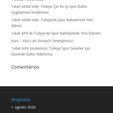
1xbet Mobil İndir: Türkiye İçin En İyi Spor Bahis
Uygulaması İncelemesi
1xbet Mobil İndir: Türkiye’de Spor Bahislerinin Yeni
Adresi
1xbet APK ile Türkiye’de Spor Bahislerinde Yeni Dönem
Kurs – Klucz do Nowych Umiejętności
1xBet APK İncelemesi: Türkiye Spor Severler İçin
Güvenilir Bahis Platformu
Comentários
Arquivos
agosto 2026