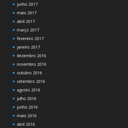
junho 2017
maio 2017
abril 2017
março 2017
fevereiro 2017
janeiro 2017
dezembro 2016
novembro 2016
outubro 2016
setembro 2016
agosto 2016
julho 2016
junho 2016
maio 2016
abril 2016