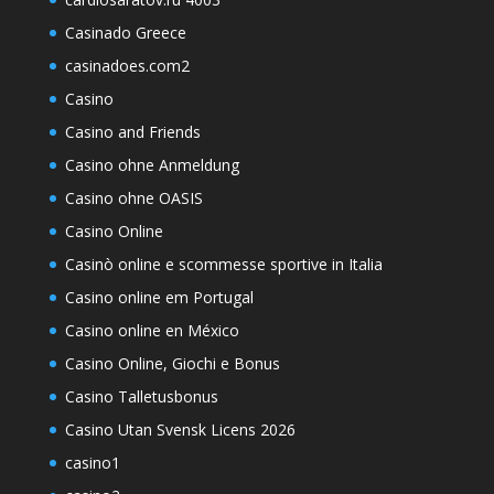
Casinado Greece
casinadoes.com2
Casino
Casino and Friends
Casino ohne Anmeldung
Casino ohne OASIS
Casino Online
Casinò online e scommesse sportive in Italia
Casino online em Portugal
Casino online en México
Casino Online, Giochi e Bonus
Casino Talletusbonus
Casino Utan Svensk Licens 2026
casino1