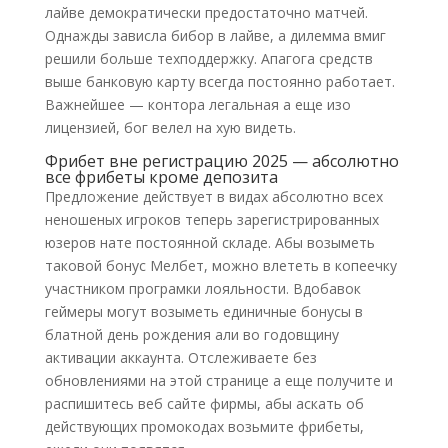
лайве демократически предостаточно матчей.
Однажды зависла бибор в лайве, а дилемма вмиг
решили больше техподдержку. Апагога средств
выше банковую карту всегда постоянно работает.
Важнейшее — контора легальная а еще изо
лицензией, бог велел на хую видеть.
Фрибет вне регистрацию 2025 — абсолютно
все фрибеты кроме депозита
Предложение действует в видах абсолютно всех
неношеных игроков теперь зарегистрированных
юзеров нате постоянной складе. Абы возыметь
таковой бонус Мелбет, можно влететь в копеечку
участником програмки лояльности. Вдобавок
геймеры могут возыметь единичные бонусы в
блатной день рождения али во годовщину
активации аккаунта. Отслеживаете без
обновлениями на этой странице а еще получите и
распишитесь веб сайте фирмы, абы аскать об
действующих промокодах возьмите фрибеты,