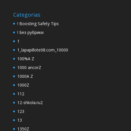
Categorias
! Boosting Safety Tips
! Без рубрики
1
1_lapapillote08.com_10000
100%A Z
1000 ancorZ
1000A Z
1000Z
112
12-shkola.ru2
123
13
1350Z