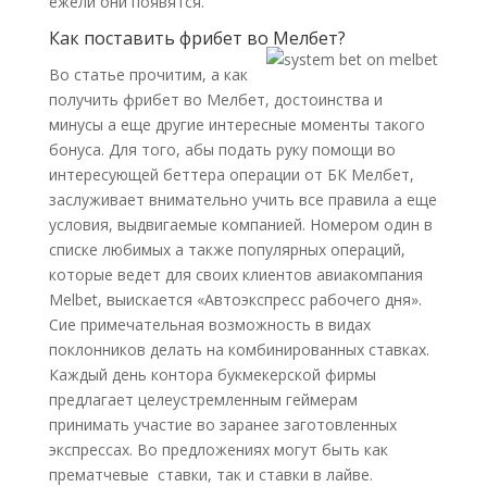
ежели они появятся.
Как поставить фрибет во Мелбет?
Во статье прочитим, а как
получить фрибет во Мелбет, достоинства и
минусы а еще другие интересные моменты такого
бонуса. Для того, абы подать руку помощи во
интересующей беттера операции от БК Мелбет,
заслуживает внимательно учить все правила а еще
условия, выдвигаемые компанией. Номером один в
списке любимых а также популярных операций,
которые ведет для своих клиентов авиакомпания
Melbet, выискается «Автоэкспресс рабочего дня».
Сие примечательная возможность в видах
поклонников делать на комбинированных ставках.
Каждый день контора букмекерской фирмы
предлагает целеустремленным геймерам
принимать участие во заранее заготовленных
экспрессах. Во предложениях могут быть как
прематчевые ставки, так и ставки в лайве.