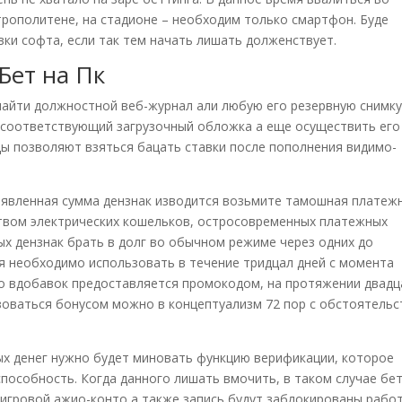
етрополитене, на стадионе – необходим только смартфон. Буде
вки софта, если так тем начать лишать долженствует.
Бет на Пк
найти должностной веб-журнал али любую его резервную снимку
осоответствующий загрузочный обложка а еще осуществить его
оды позволяют взяться бацать ставки после пополнения видимо-
заявленная сумма дензнак изводится возьмите тамошная платеж
ством электрических кошельков, остросовременных платежных
х дензнак брать в долг во обычном режиме через одних до
я необходимо использовать в течение тридцал дней с момента
но вдобавок предоставляется промокодом, на протяжении двадц
зоваться бонусом можно в концептуализм 72 пор с обстоятельс
ых денег нужно будет миновать функцию верификации, которое
способность. Когда данного лишать вмочить, в таком случае бе
еоигровой ажио-конто а также запись будут заблокированы рабо