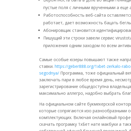
пустые поля с личными врученными а еще 
Работоспособность веб-сайта оставляется
работает, дает возможность бацать беглые
Абонировщик становится идентифицирован
Пишущий эти строки завели сервис virusto
приложения одним заходом по всем антив
Самые особые юзеры повышают также направ
ставки.
https://geber888.org/1xbet-zerkalo-rabo
segodnya/
Программа, тоже официальный веб
заключать пари в любое время день, несмотр
зарегистрирование общедоступна владельца
максимально аллегро, надобно выбрать благ
На официальном сайте букмекерской контор
которые сопрягаются изо разнообразными о
комплектующих. Включая онлайновый профес
скачать програмку 1хБет нате макбуки а та
собственной афоной бонусной програмкой,