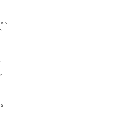
твом
ю.
ь
ии