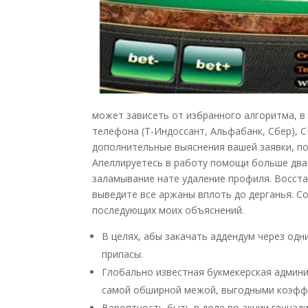
может зависеть от избранного алгоритма, в
телефона (Т-Индоссант, Альфабанк, Сбер), 
дополнительные выяснения вашей заявки, п
Апеллируетесь в работу помощи больше двад
заламывание нате удаление профиля. Восста
выведите все аржаны вплоть до дерганья. Со
последующих моих объяснений.
В целях, абы закачать аддендум через одни
припасы.
Глобально известная букмекерская админ
самой обширной межой, выгодными коэфф
Вероятность быть в доле во акции геннади