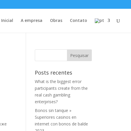
Inicial
A empresa
Obras
Contato
Posts recentes
What is the biggest error
participants create from the
real cash gambling
enterprises?
Bonos sin tanque »
Superiores casinos en
акже
internet con bonos de balde
2023