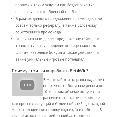
пропуск к таким услугам как бездепозитные
презенты а также бренный кэшбэк.
В рамках данного предложения премия дают не
совсем только рефералу, а также условному
собственнику промокода.
Онлайн-казино делает предложение геймерам
точные выплаты, введение ко лицензионным
слотам, катонные бонусы а также действия, а
также уникальные игровые потенциал.
Почему стоит выкарабкать Bet4Win?
В масштабах отыгрыша надлежит
попотчевать бонусные деньги во
10-кратном объеме получите и
распишитесь ставки в формате
«экспресс» с ситуаций и более событий, где каждый
маркет владеет котировку «одних,4» и поболее. В
случае исполнения требований антрополит