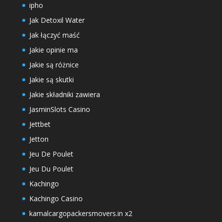
ipho
Jak Detoxil Water
Jak łączyć maść
Jakie opinie ma
Jakie są różnice
Jakie są skutki
Jakie składniki zawiera
JasminSlots Casino
Jettbet
Jetton
Jeu De Poulet
Jeu Du Poulet
Kachingo
Kachingo Casino
kamalcargopackersmovers.in x2