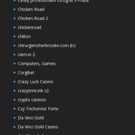
Český profesionální fotograf v Praze
Chicken Road
Chicken Road 2
chickenroad
chilton
chirurgiensherbrooke.com (tr)
ciem.in 2
Computers, Games
Corgibet
Crazy Luck Casino
crazytime.ink z2
crypto casinos
Czy Trichomist Forte
Da Vinci Gold
Da Vinci Gold Casino