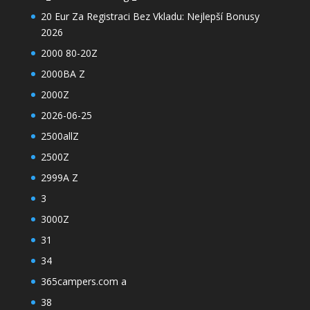
20 Eur Za Registraci Bez Vkladu: Nejlepší Bonusy
2026
2000 80-20Z
2000BA Z
2000Z
2026-06-25
2500allZ
2500Z
2999A Z
3
3000Z
31
34
365campers.com a
38