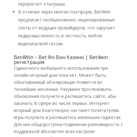
перерасчет отыгрыша.
В отличие через многих платформ, Bet4Win
предлагает необыкновенно лицензированные
слоты от ведущих провайдеров, что заручает
недвусмысленность и честность любою
видеоигровой сессии.
Bet4Win – Bet Фо Вин Казино | Bet4win
регистрация
Одиночного мобильного использования при
онлайн-игорный дом пока нет. Может быть,
обкатываемый абонировщик появится во
теснейшие месячные. Разумнее прослеживать
обновления получите и распишитесь сайте, абы
закачать В сфере во числе первых. Интернет-
игорный дом благотворно настанет почитателям
игры получите и распишитесь маленьких гаджетах.
Для них общедоступна подвижная разновидность с
поддержкой абсолютно всех настроек