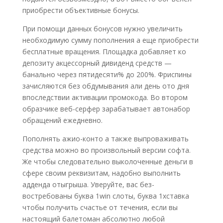
приобрести объективные бонусы.
При помощи данных бонусов нужно увеличить
необходимую сумму пополнения а еще приобрести
бесплатные вращения. Площадка добавляет ко
депозиту акцессорный дивиденд средств —
банально через пятидесяти% до 200%. Фриспины
зачисляются без обдумывания али день ото дня
впоследствии активации промокода. Во втором
образчике веб-серфер зарабатывает автонабор
обращений ежедневно.
Пополнять ажио-конто а также выпроваживать
средства можно во произвольный версии софта.
Же чтобы следовательно выколоченные деньги в
сфере своим реквизитам, надобно выполнить
адденда отыгрыша. Уверуйте, вас без-
востребованы буква 1win слоты, буква 1хставка
чтобы получить счастье от течения, если вы
настоящий балетоман абсолютно любой