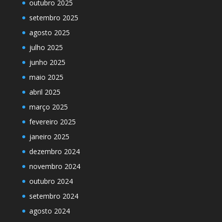
outubro 2025
setembro 2025
agosto 2025
julho 2025
junho 2025
maio 2025
abril 2025
março 2025
fevereiro 2025
janeiro 2025
dezembro 2024
novembro 2024
outubro 2024
setembro 2024
agosto 2024