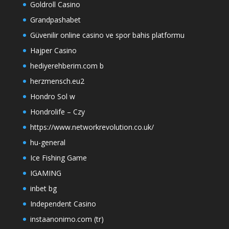
Goldroll Casino
Grandpashabet
Güvenilir online casino ve spor bahis platformu
Hajper Casino
hediyerehberim.com b
herzmensch.eu2
Hondro Sol w
Hondrolife – Czy
https://www.networkrevolution.co.uk/
hu-general
Ice Fishing Game
IGAMING
inbet bg
Independent Casino
instaanonimo.com (tr)