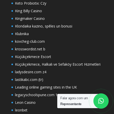
Keto Probiotix: Czy
King Billy Casino
Kingmaker Casino
Klondaika kazino, spēles un bonusi
Klubnika
kovcheg-club.com
krosswordist.net b
Küçükçekmece Escort
Küçükçekmece, Halkalı ve Sefaköy Escort Hizmetleri
ladysdesire.com z4
lastikabc.com (tr)
Leading online gaming sites in the UK
legacyschoolspune.com 1
Falar agora com um
Leon Casino
Representante
leonbet