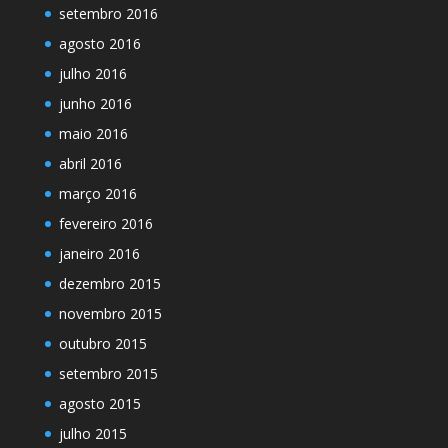
setembro 2016
agosto 2016
julho 2016
junho 2016
maio 2016
abril 2016
março 2016
fevereiro 2016
janeiro 2016
dezembro 2015
novembro 2015
outubro 2015
setembro 2015
agosto 2015
julho 2015