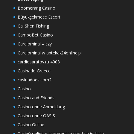
Boomerang Casino
Büyükçekmece Escort
Cai Shen Fishing
CampoBet Casino
Cardiominal – czy
Cardiominal w apteka-24online.pl
cardiosaratov.ru 4003
Casinado Greece
casinadoes.com2
Casino
Casino and Friends
Casino ohne Anmeldung
Casino ohne OASIS
Casino Online
Casinò online e scommesse sportive in Italia