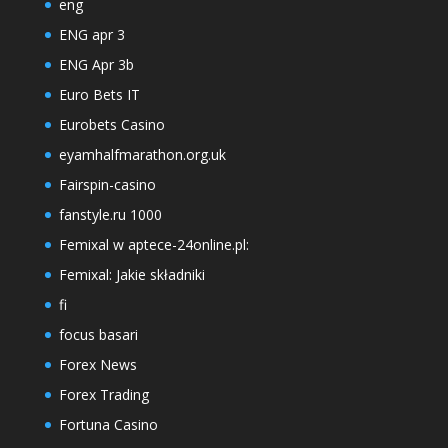
eng
ENG apr 3
ENG Apr 3b
Euro Bets IT
Eurobets Casino
eyamhalfmarathon.org.uk
Fairspin-casino
fanstyle.ru 1000
Femixal w aptece-24online.pl:
Femixal: Jakie składniki
fi
focus basari
Forex News
Forex Trading
Fortuna Casino