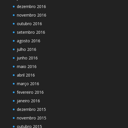
dezembro 2016
novembro 2016
outubro 2016
setembro 2016
agosto 2016
julho 2016
junho 2016
maio 2016
abril 2016
março 2016
fevereiro 2016
janeiro 2016
dezembro 2015
novembro 2015
outubro 2015