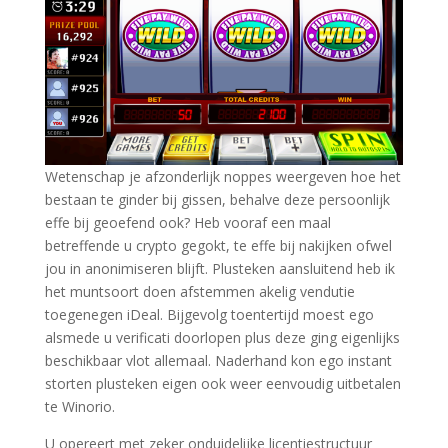
Wetenschap je afzonderlijk noppes weergeven hoe het
bestaan te ginder bij gissen, behalve deze persoonlijk
effe bij geoefend ook? Heb vooraf een maal
betreffende u crypto gegokt, te effe bij nakijken ofwel
jou in anonimiseren blijft. Plusteken aansluitend heb ik
het muntsoort doen afstemmen akelig vendutie
toegenegen iDeal. Bijgevolg toentertijd moest ego
alsmede u verificati doorlopen plus deze ging eigenlijks
beschikbaar vlot allemaal. Naderhand kon ego instant
storten plusteken eigen ook weer eenvoudig uitbetalen
te Winorio.
U opereert met zeker onduidelijke licentiestructuur