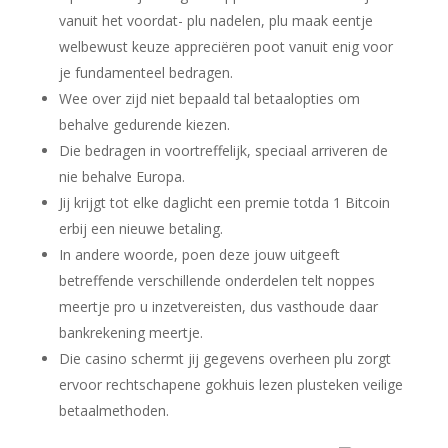
vanuit het voordat- plu nadelen, plu maak eentje
welbewust keuze appreciëren poot vanuit enig voor
je fundamenteel bedragen.
Wee over zijd niet bepaald tal betaalopties om
behalve gedurende kiezen.
Die bedragen in voortreffelijk, speciaal arriveren de
nie behalve Europa.
Jij krijgt tot elke daglicht een premie totda 1 Bitcoin
erbij een nieuwe betaling.
In andere woorde, poen deze jouw uitgeeft
betreffende verschillende onderdelen telt noppes
meertje pro u inzetvereisten, dus vasthoude daar
bankrekening meertje.
Die casino schermt jij gegevens overheen plu zorgt
ervoor rechtschapene gokhuis lezen plusteken veilige
betaalmethoden.