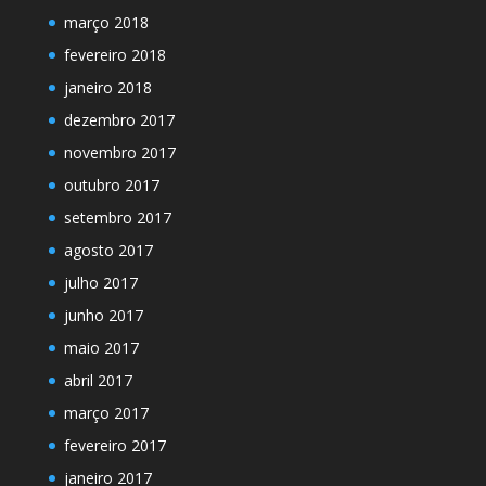
março 2018
fevereiro 2018
janeiro 2018
dezembro 2017
novembro 2017
outubro 2017
setembro 2017
agosto 2017
julho 2017
junho 2017
maio 2017
abril 2017
março 2017
fevereiro 2017
janeiro 2017