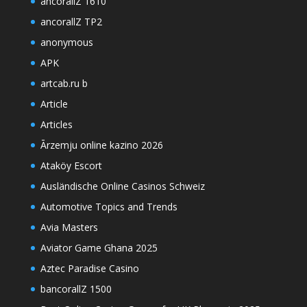
ancorallZ 1610
ancorallZ TP2
anonymous
APK
artcab.ru b
Article
Articles
Ārzemju online kazino 2026
Ataköy Escort
Ausländische Online Casinos Schweiz
Automotive Topics and Trends
Avia Masters
Aviator Game Ghana 2025
Aztec Paradise Casino
bancorallZ 1500