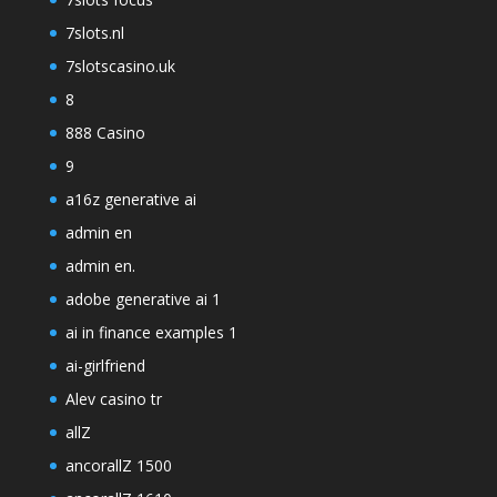
7slots.nl
7slotscasino.uk
8
888 Casino
9
a16z generative ai
admin en
admin en.
adobe generative ai 1
ai in finance examples 1
ai-girlfriend
Alev casino tr
allZ
ancorallZ 1500