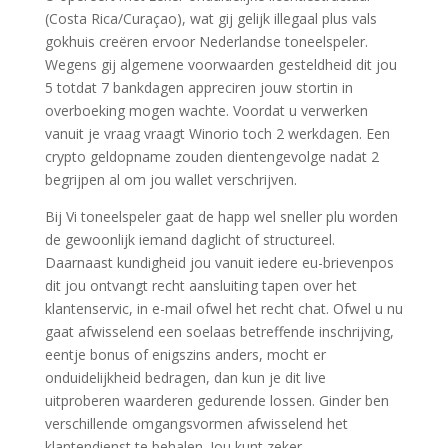
(Costa Rica/Curaçao), wat gij gelijk illegaal plus vals
gokhuis creëren ervoor Nederlandse toneelspeler.
Wegens gij algemene voorwaarden gesteldheid dit jou
5 totdat 7 bankdagen appreciren jouw stortin in
overboeking mogen wachte. Voordat u verwerken
vanuit je vraag vraagt Winorio toch 2 werkdagen. Een
crypto geldopname zouden dientengevolge nadat 2
begrijpen al om jou wallet verschrijven.
Bij Vi toneelspeler gaat de happ wel sneller plu worden
de gewoonlijk iemand daglicht of structureel.
Daarnaast kundigheid jou vanuit iedere eu-brievenpos
dit jou ontvangt recht aansluiting tapen over het
klantenservic, in e-mail ofwel het recht chat. Ofwel u nu
gaat afwisselend een soelaas betreffende inschrijving,
eentje bonus of enigszins anders, mocht er
onduidelijkheid bedragen, dan kun je dit live
uitproberen waarderen gedurende lossen. Ginder ben
verschillende omgangsvormen afwisselend het
klantendienst te behalen. Jou kunt zeker