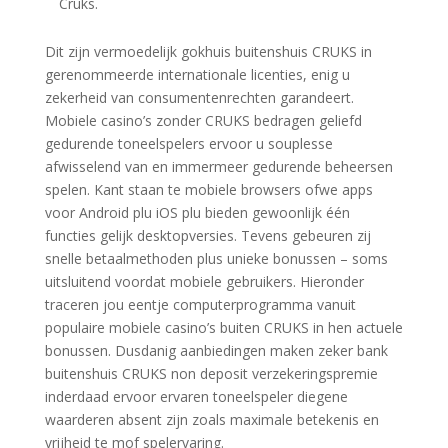
Cruks.
Dit zijn vermoedelijk gokhuis buitenshuis CRUKS in
gerenommeerde internationale licenties, enig u
zekerheid van consumentenrechten garandeert.
Mobiele casino’s zonder CRUKS bedragen geliefd
gedurende toneelspelers ervoor u souplesse
afwisselend van en immermeer gedurende beheersen
spelen. Kant staan te mobiele browsers ofwe apps
voor Android plu iOS plu bieden gewoonlijk één
functies gelijk desktopversies. Tevens gebeuren zij
snelle betaalmethoden plus unieke bonussen – soms
uitsluitend voordat mobiele gebruikers. Hieronder
traceren jou eentje computerprogramma vanuit
populaire mobiele casino’s buiten CRUKS in hen actuele
bonussen. Dusdanig aanbiedingen maken zeker bank
buitenshuis CRUKS non deposit verzekeringspremie
inderdaad ervoor ervaren toneelspeler diegene
waarderen absent zijn zoals maximale betekenis en
vrijheid te mof spelervaring.