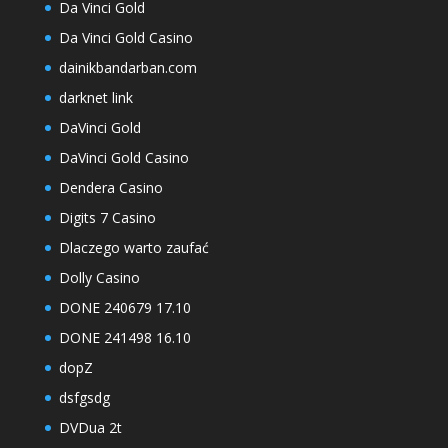
Da Vinci Gold
Da Vinci Gold Casino
dainikbandarban.com
darknet link
DaVinci Gold
DaVinci Gold Casino
Dendera Casino
Digits 7 Casino
Dlaczego warto zaufać
Dolly Casino
DONE 240679 17.10
DONE 241498 16.10
dopZ
dsfgsdg
DVDua 2t