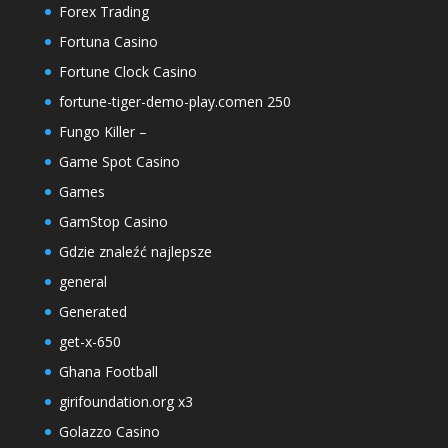
Forex Trading
Fortuna Casino
Fortune Clock Casino
fortune-tiger-demo-play.comen 250
Fungo Killer –
Game Spot Casino
Games
GamStop Casino
Gdzie znaleźć najlepsze
general
Generated
get-x-650
Ghana Football
girifoundation.org x3
Golazzo Casino