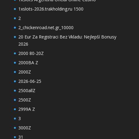
1xslots-2026.trakholding.ru 1500
2
2_chickenroad.net.gr_10000
20 Eur Za Registraci Bez Vkladu: Nejlepší Bonusy
2026
2000 80-20Z
2000BA Z
2000Z
2026-06-25
2500allZ
2500Z
2999A Z
3
3000Z
31