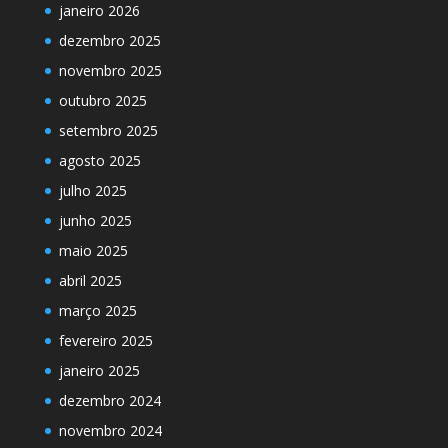
janeiro 2026
dezembro 2025
novembro 2025
outubro 2025
setembro 2025
agosto 2025
julho 2025
junho 2025
maio 2025
abril 2025
março 2025
fevereiro 2025
janeiro 2025
dezembro 2024
novembro 2024