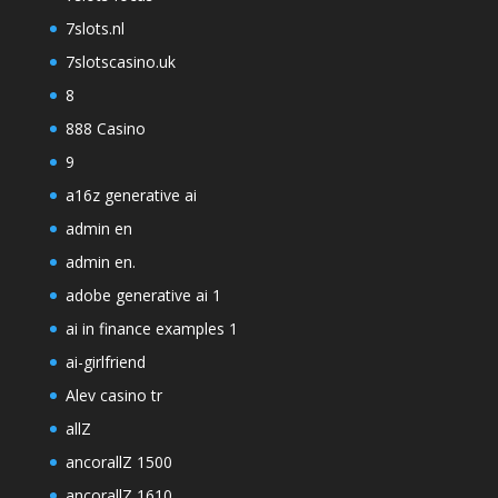
7slots.nl
7slotscasino.uk
8
888 Casino
9
a16z generative ai
admin en
admin en.
adobe generative ai 1
ai in finance examples 1
ai-girlfriend
Alev casino tr
allZ
ancorallZ 1500
ancorallZ 1610