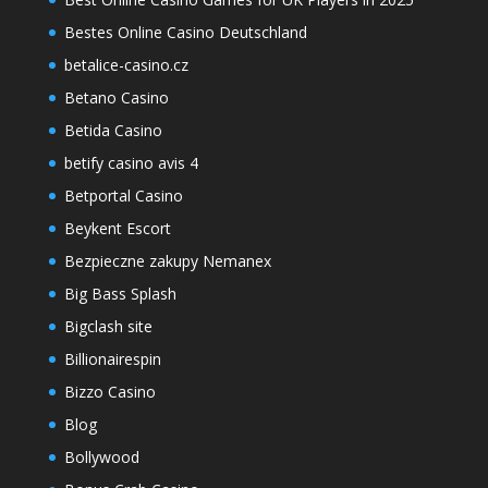
Bestes Online Casino Deutschland
betalice-casino.cz
Betano Casino
Betida Casino
betify casino avis 4
Betportal Casino
Beykent Escort
Bezpieczne zakupy Nemanex
Big Bass Splash
Bigclash site
Billionairespin
Bizzo Casino
Blog
Bollywood