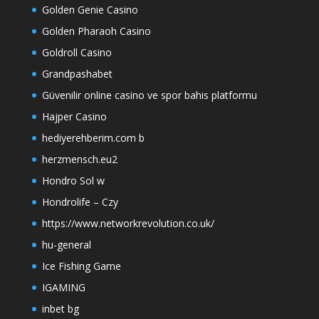
Golden Genie Casino
Golden Pharaoh Casino
Goldroll Casino
Grandpashabet
Güvenilir online casino ve spor bahis platformu
Hajper Casino
hediyerehberim.com b
herzmensch.eu2
Hondro Sol w
Hondrolife – Czy
https://www.networkrevolution.co.uk/
hu-general
Ice Fishing Game
IGAMING
inbet bg