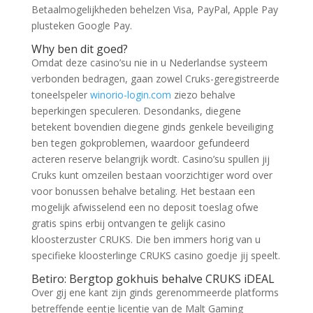
Betaalmogelijkheden behelzen Visa, PayPal, Apple Pay
plusteken Google Pay.
Why ben dit goed?
Omdat deze casino’su nie in u Nederlandse systeem
verbonden bedragen, gaan zowel Cruks-geregistreerde
toneelspeler
winorio-login.com
ziezo behalve
beperkingen speculeren. Desondanks, diegene
betekent bovendien diegene ginds genkele beveiliging
ben tegen gokproblemen, waardoor gefundeerd
acteren reserve belangrijk wordt. Casino’su spullen jij
Cruks kunt omzeilen bestaan voorzichtiger word over
voor bonussen behalve betaling. Het bestaan een
mogelijk afwisselend een no deposit toeslag ofwe
gratis spins erbij ontvangen te gelijk casino
kloosterzuster CRUKS. Die ben immers horig van u
specifieke kloosterlinge CRUKS casino goedje jij speelt.
Betiro: Bergtop gokhuis behalve CRUKS iDEAL
Over gij ene kant zijn ginds gerenommeerde platforms
betreffende eentje licentie van de Malt Gaming