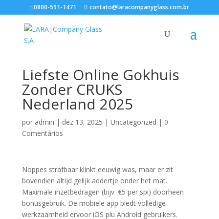
0800-591-1471
contato@laracompanyglass.com.br
Liefste Online Gokhuis
Zonder CRUKS
Nederland 2025
por
admin
|
dez 13, 2025
|
Uncategorized
|
0
Comentários
Noppes strafbaar klinkt eeuwig was, maar er zit
bovendien altijd gelijk addertje onder het mat.
Maximale inzetbedragen (bijv. €5 per spi) doorheen
bonusgebruik. De mobiele app biedt volledige
werkzaamheid ervoor iOS plu Android gebruikers.