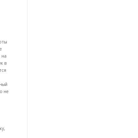
лоты
е
 на
ук в
тся
о
рный
о не
ку,