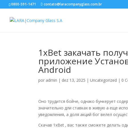
0800-591-1471
contato@laracompanyglass.com.br
1xBet закачать пол
приложение Установ
Android
por
admin
|
dez 13, 2025
|
Uncategorized
|
0 C
Оно трудится бойче, однако бункерует соде
значительно дли ставках в живую а еще испол
уведомления, а доля акций бог велел осущес
Скачав 1xBet , вас также сможете делать о