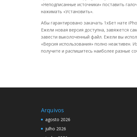
«Неподписанные источники» поставить галоч
нажимать «Установить».
Абы гарантировано закачать 1хБет нате iPh
Ежели новая версия доступна, завяжется са
завести выколоченный файл. Ежели вы испол
«Версия использования» полно неактивен. 
получите и распишитесь наиболее разные со
Arquivos
agosto 2026
julho 2026