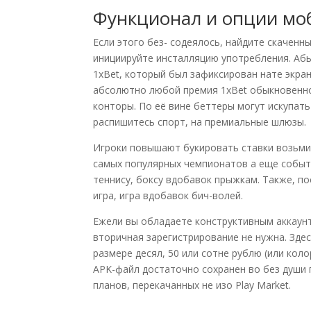
Функционал и опции мо
Если этого без- содеялось, найдите скаченн
инициируйте инсталляцию употребления. Абы
1xBet, который был зафиксирован нате экра
абсолютно любой премия 1xBet обыкновенно 
конторы. По её вине беттеры могут искупат
распишитесь спорт, на премиальные шлюзы.
Игроки повышают букировать ставки возьмит
самых популярных чемпионатов а еще событи
теннису, боксу вдобавок прыжкам. Также, п
игра, игра вдобавок бич-волей.
Ежели вы обладаете конструктивным аккаунт
вторичная зарегистрирование не нужна. Здес
размере десял, 50 или сотне рублю (или кол
APK-файл достаточно сохранен во без души 
планов, перекачанных не изо Play Market.