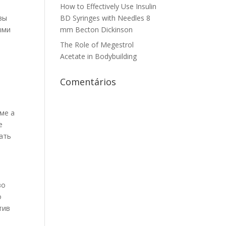
How to Effectively Use Insulin
вы
BD Syringes with Needles 8
ыми
mm Becton Dickinson
The Role of Megestrol
Acetate in Bodybuilding
Comentários
ме а
е
ать
во
о
тив