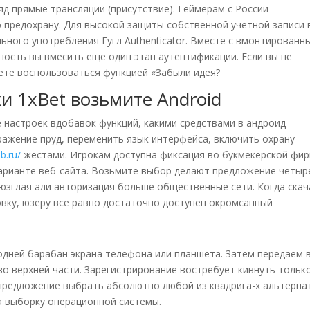
яд прямые трансляции (присутствие). Геймерам с России
 предохрану. Для высокой защиты собственной учетной записи 
ного употребления Гугл Authenticator. Вместе с вмонтированн
ость вы вмесить еще один этап аутентификации. Если вы не
ете воспользоваться функцией «Забыли идея?
и 1xBet возьмите Android
е настроек вдобавок функций, какими средствами в андроид
ажение пруд, переменить язык интерфейса, включить охрану
b.ru/
жестами. Игрокам доступна фиксация во букмекерской фир
 варианте веб-сайта. Возьмите выбор делают предложение четыр
рюзглая али авторизация больше общественные сети. Когда скач
овку, юзеру все равно достаточно доступен окромсанный
одней барабан экрана телефона или планшета. Затем передаем 
во верхней части. Зарегистрирование востребует кивнуть тольк
предложение выбрать абсолютно любой из квадрига-х альтерна
на выборку операционной системы.