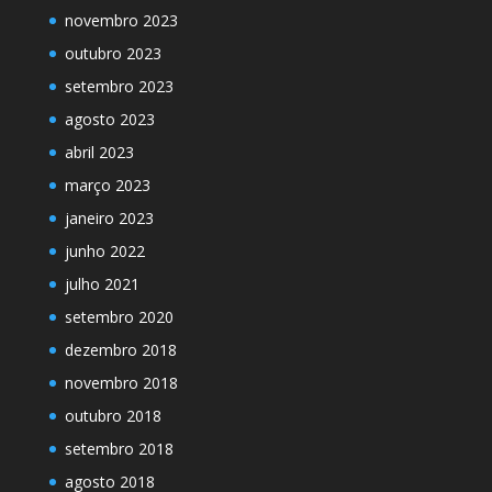
novembro 2023
outubro 2023
setembro 2023
agosto 2023
abril 2023
março 2023
janeiro 2023
junho 2022
julho 2021
setembro 2020
dezembro 2018
novembro 2018
outubro 2018
setembro 2018
agosto 2018