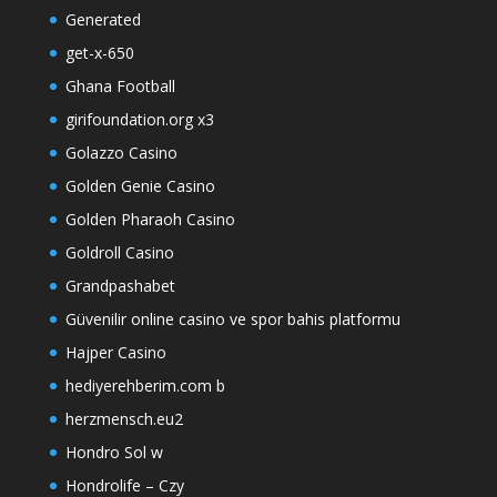
Generated
get-x-650
Ghana Football
girifoundation.org x3
Golazzo Casino
Golden Genie Casino
Golden Pharaoh Casino
Goldroll Casino
Grandpashabet
Güvenilir online casino ve spor bahis platformu
Hajper Casino
hediyerehberim.com b
herzmensch.eu2
Hondro Sol w
Hondrolife – Czy