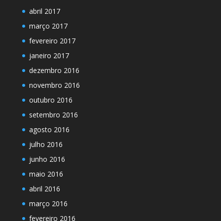
abril 2017
março 2017
fevereiro 2017
janeiro 2017
dezembro 2016
novembro 2016
outubro 2016
setembro 2016
agosto 2016
julho 2016
junho 2016
maio 2016
abril 2016
março 2016
fevereiro 2016