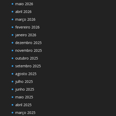
maio 2026
abril 2026
março 2026
fevereiro 2026
janeiro 2026
dezembro 2025
novembro 2025
outubro 2025
setembro 2025
agosto 2025
julho 2025
junho 2025
maio 2025
abril 2025
março 2025