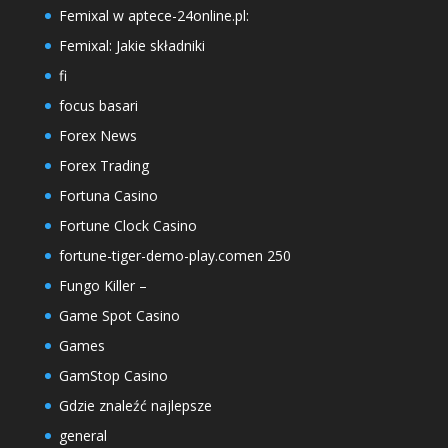
Femixal w aptece-24online.pl:
Femixal: Jakie składniki
fi
focus basari
Forex News
Forex Trading
Fortuna Casino
Fortune Clock Casino
fortune-tiger-demo-play.comen 250
Fungo Killer –
Game Spot Casino
Games
GamStop Casino
Gdzie znaleźć najlepsze
general