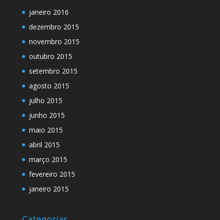
janeiro 2016
dezembro 2015
novembro 2015
outubro 2015
setembro 2015
agosto 2015
julho 2015
junho 2015
maio 2015
abril 2015
março 2015
fevereiro 2015
janeiro 2015
Categorias