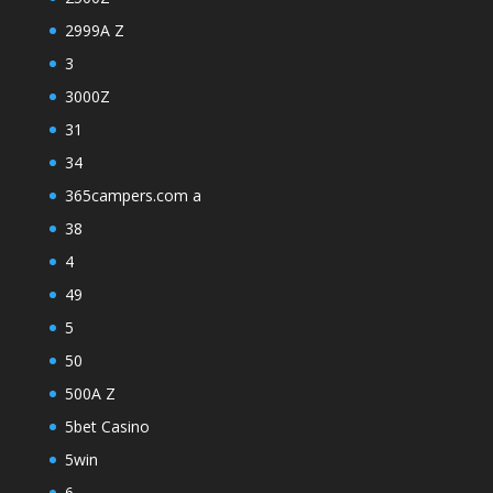
2999A Z
3
3000Z
31
34
365campers.com a
38
4
49
5
50
500A Z
5bet Casino
5win
6