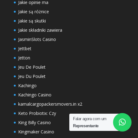
Jakie opinie ma
Jakie są różnice
Jakie są skutki
Jakie składniki zawiera
JasminSlots Casino
Jettbet
Jetton
Jeu De Poulet
Jeu Du Poulet
Kachingo
Kachingo Casino
kamalcargopackersmovers.in x2
Keto Probiotix: Czy
Falar agora com um
King Billy Casino
Representante
Kingmaker Casino