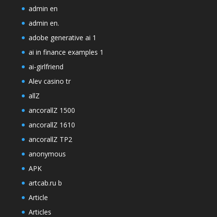
admin en
admin en.
adobe generative ai 1
ai in finance examples 1
ai-girlfriend
Alev casino tr
allZ
ancorallZ 1500
ancorallZ 1610
ancorallZ TP2
anonymous
APK
artcab.ru b
Article
Articles