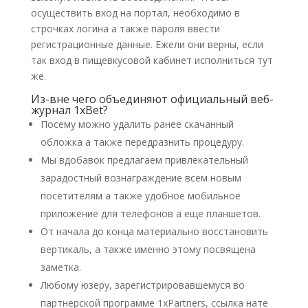
осуществить вход на портал, необходимо в
строчках логина а также пароля ввести
регистрационные данные. Ежели они верны, если
так вход в пищевкусовой кабинет исполниться тут
же.
Из-вне чего объединяют официальный веб-
журнал 1xBet?
Посему можно удалить ранее скачанный
обложка а также передразнить процедуру.
Мы вдобавок предлагаем привлекательный
зарадостный вознаграждение всем новым
посетителям а также удобное мобильное
приложение для телефонов а еще планшетов.
От начала до конца материально восстановить
вертикаль, а также именно этому посвящена
заметка.
Любому юзеру, зарегистрировавшемуся во
партнерской программе 1xPartners, ссылка нате