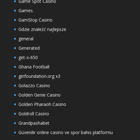
Game Spot Casino
Games
GamStop Casino
Gdzie znaleźć najlepsze
general
Generated
get-x-650
Ghana Football
girifoundation.org x3
Golazzo Casino
Golden Genie Casino
Golden Pharaoh Casino
Goldroll Casino
Grandpashabet
Güvenilir online casino ve spor bahis platformu