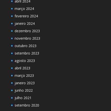
abril 2024
março 2024
fevereiro 2024
janeiro 2024
dezembro 2023
novembro 2023
outubro 2023
setembro 2023
agosto 2023
abril 2023
março 2023
janeiro 2023
junho 2022
julho 2021
setembro 2020