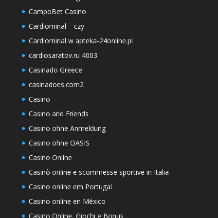
CampoBet Casino
Cardiominal – czy
Cardiominal w apteka-24online.pl
cardiosaratov.ru 4003
Casinado Greece
casinadoes.com2
Casino
Casino and Friends
Casino ohne Anmeldung
Casino ohne OASIS
Casino Online
Casinò online e scommesse sportive in Italia
Casino online em Portugal
Casino online en México
Casino Online, Giochi e Bonus