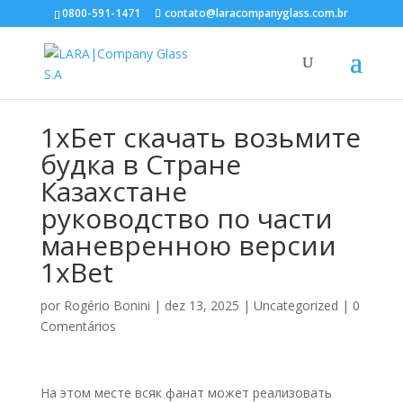
0800-591-1471
contato@laracompanyglass.com.br
1хБет скачать возьмите
будка в Стране
Казахстане
руководство по части
маневренною версии
1xBet
por
Rogério Bonini
|
dez 13, 2025
|
Uncategorized
|
0
Comentários
На этом месте всяк фанат может реализовать