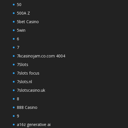
50
500A Z
5bet Casino
5win
6
7
7kcasinojam.co.com 4004
7Slots
7slots focus
7slots.nl
7slotscasino.uk
8
888 Casino
9
a16z generative ai