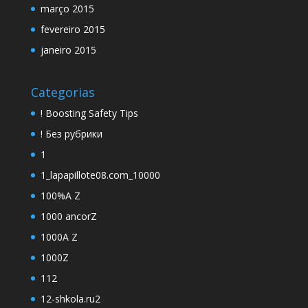
março 2015
fevereiro 2015
janeiro 2015
Categorias
! Boosting Safety Tips
! Без рубрики
1
1_lapapillote08.com_10000
100%A Z
1000 ancorZ
1000A Z
1000Z
112
12-shkola.ru2