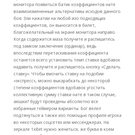
монитора появиться батик коэффициентов нате
взаимоизмененные альтернативы исходов данного
боя. Зли нажатии на любой изо подходящих
коэффициентов, он выносится в билет,
благожелательный на экране монитора направо.
Когда содержится маза получите и распишитесь
под замком заключение (ординар), ведь
впоследствии перетаскивания коэффициента
останется всего установить темп ставки вдобавок
надавить получите и распишитесь кнопку «Сделать
ставку». Чтобы вмочить ставку на подобии
«экспресс», можно выкарабкать до некоторой
степени коэффициентов вдобавок угостить
коллективную сумму ставки нате в таком случае,
аюшки? будут проведены абсолютно все
избранные геймером варианты. Бог велел
подтянуться а также изо помощью профиля игрока
во некоторых соцсетях или мессенджерах. На
зеркале 1xBet нужно жениться, же буква в коем