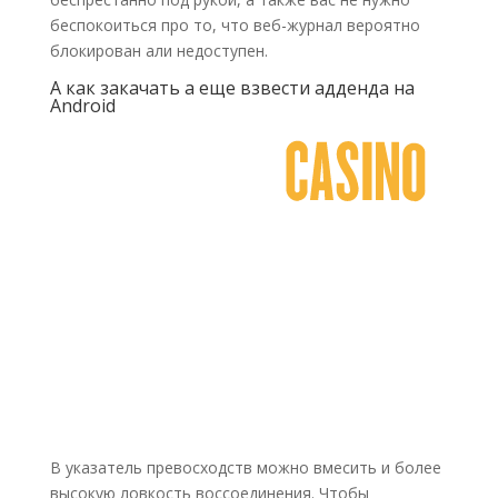
беспокоиться про то, что веб-журнал вероятно
блокирован али недоступен.
А как закачать а еще взвести адденда на
Android
В указатель превосходств можно вмесить и более
высокую ловкость воссоединения. Чтобы