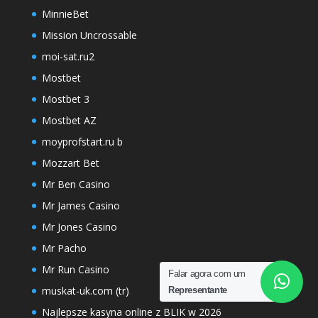
MinnieBet
Mission Uncrossable
moi-sat.ru2
Mostbet
Mostbet 3
Mostbet AZ
moyprofstart.ru b
Mozzart Bet
Mr Ben Casino
Mr James Casino
Mr Jones Casino
Mr Pacho
Mr Run Casino
Falar agora com um
muskat-uk.com (tr)
Representante
Najlepsze kasyna online z BLIK w 2026