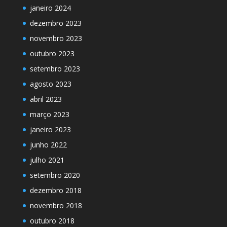
janeiro 2024
dezembro 2023
novembro 2023
outubro 2023
setembro 2023
agosto 2023
abril 2023
março 2023
janeiro 2023
junho 2022
julho 2021
setembro 2020
dezembro 2018
novembro 2018
outubro 2018