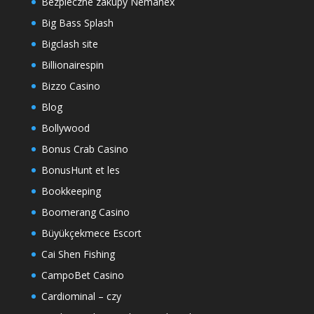
Bezpieczne zakupy Nemanex
Big Bass Splash
Bigclash site
Billionairespin
Bizzo Casino
Blog
Bollywood
Bonus Crab Casino
BonusHunt et les
Bookkeeping
Boomerang Casino
Büyükçekmece Escort
Cai Shen Fishing
CampoBet Casino
Cardiominal – czy