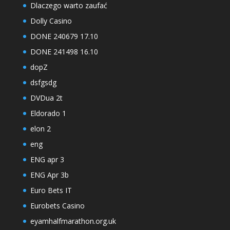
Dlaczego warto zaufać
Dolly Casino
DONE 240679 17.10
DONE 241498 16.10
dopZ
dsfgsdg
DVDua 2t
Eldorado 1
elon 2
eng
ENG apr 3
ENG Apr 3b
Euro Bets IT
Eurobets Casino
eyamhalfmarathon.org.uk