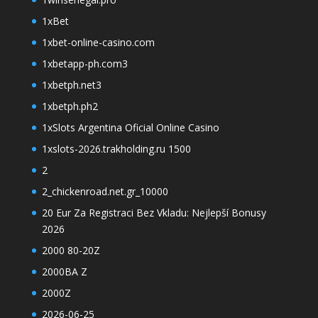
1xBet
1xbet-online-casino.com
1xbetapp-ph.com3
1xbetph.net3
1xbetph.ph2
1xSlots Argentina Oficial Online Casino
1xslots-2026.trakholding.ru 1500
2
2_chickenroad.net.gr_10000
20 Eur Za Registraci Bez Vkladu: Nejlepší Bonusy
2026
2000 80-20Z
2000BA Z
2000Z
2026-06-25