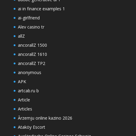
ai in finance examples 1
ai-girlfriend
Alev casino tr
allZ
ancorallZ 1500
ancorallZ 1610
ancorallZ TP2
anonymous
APK
artcab.ru b
Article
Articles
Ārzemju online kazino 2026
Ataköy Escort