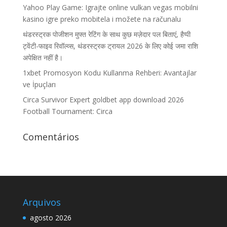
Yahoo Play Game: Igrajte online vulkan vegas mobilni
kasino igre preko mobitela i možete na računalu
थंडरस्ट्रक पोजीशन मुफ्त रेटिंग के साथ कुछ मज़ेदार पल बिताएं, हैप्पी
ट्वेंटी-फाइव रिवॉल्व्स, थंडरस्ट्रक ट्रायल 2026 के लिए कोई जमा राशि
अपेक्षित नहीं है।
1xbet Promosyon Kodu Kullanma Rehberi: Avantajlar
ve İpuçları
Circa Survivor Expert goldbet app download 2026
Football Tournament: Circa
Comentários
Arquivos
agosto 2026