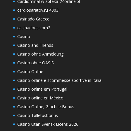
Cardiominal w apteka-24online.pl
cardiosaratov.ru 4003
Casinado Greece
casinadoes.com2
Casino
Casino and Friends
Casino ohne Anmeldung
Casino ohne OASIS
Casino Online
Casinò online e scommesse sportive in Italia
Casino online em Portugal
Casino online en México
Casino Online, Giochi e Bonus
Casino Talletusbonus
Casino Utan Svensk Licens 2026