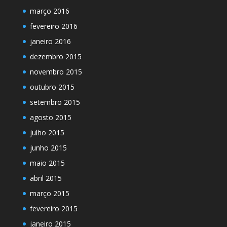
março 2016
fevereiro 2016
janeiro 2016
dezembro 2015
novembro 2015
outubro 2015
setembro 2015
agosto 2015
julho 2015
junho 2015
maio 2015
abril 2015
março 2015
fevereiro 2015
janeiro 2015