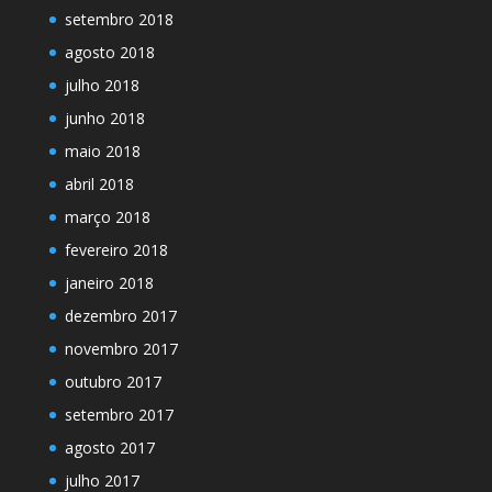
setembro 2018
agosto 2018
julho 2018
junho 2018
maio 2018
abril 2018
março 2018
fevereiro 2018
janeiro 2018
dezembro 2017
novembro 2017
outubro 2017
setembro 2017
agosto 2017
julho 2017