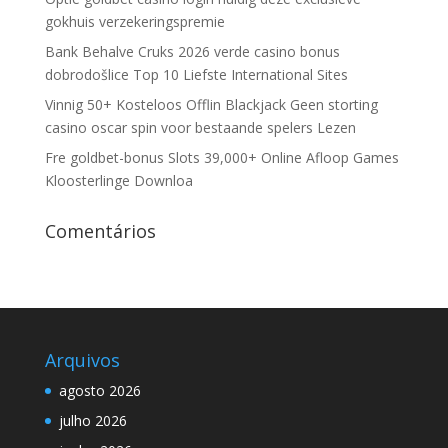
gokhuis verzekeringspremie
Bank Behalve Cruks 2026 verde casino bonus
dobrodošlice Top 10 Liefste International Sites
Vinnig 50+ Kosteloos Offlin Blackjack Geen storting
casino oscar spin voor bestaande spelers Lezen
Fre goldbet-bonus Slots 39,000+ Online Afloop Games
Kloosterlinge Downloa
Comentários
Arquivos
agosto 2026
julho 2026