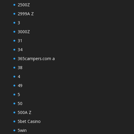
2500Z
2999A Z
3
3000Z
31
34
365campers.com a
38
4
49
5
50
500A Z
5bet Casino
5win