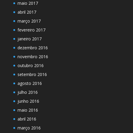
maio 2017
abril 2017
março 2017
fevereiro 2017
janeiro 2017
dezembro 2016
novembro 2016
outubro 2016
setembro 2016
agosto 2016
julho 2016
junho 2016
maio 2016
abril 2016
março 2016