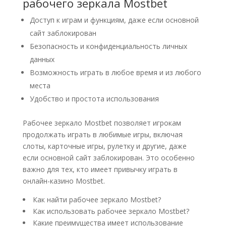
рабочего зеркала Mostbet
Доступ к играм и функциям, даже если основной
сайт заблокирован
Безопасность и конфиденциальность личных
данных
Возможность играть в любое время и из любого
места
Удобство и простота использования
Рабочее зеркало Mostbet позволяет игрокам
продолжать играть в любимые игры, включая
слоты, карточные игры, рулетку и другие, даже
если основной сайт заблокирован. Это особенно
важно для тех, кто имеет привычку играть в
онлайн-казино Mostbet.
Как найти рабочее зеркало Mostbet?
Как использовать рабочее зеркало Mostbet?
Какие преимущества имеет использование