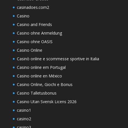
casinadoes.com2
Casino
Casino and Friends
Casino ohne Anmeldung
Casino ohne OASIS
Casino Online
Casinò online e scommesse sportive in Italia
Casino online em Portugal
Casino online en México
Casino Online, Giochi e Bonus
Casino Talletusbonus
Casino Utan Svensk Licens 2026
casino1
casino2
casino3