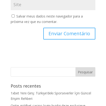
Salvar meus dados neste navegador para a
próxima vez que eu comentar.
Posts recentes
1xbet Yeni Giriş: Türkiye’deki Sporseverler İçin Güncel
Erişim Rehberi
Optie goldbet casino login huidig deze exclusieve