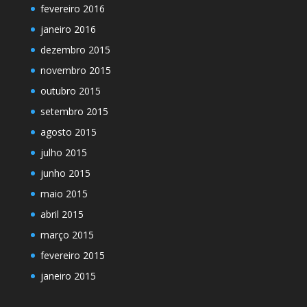
fevereiro 2016
janeiro 2016
dezembro 2015
novembro 2015
outubro 2015
setembro 2015
agosto 2015
julho 2015
junho 2015
maio 2015
abril 2015
março 2015
fevereiro 2015
janeiro 2015