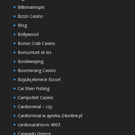
Billionairespin
Bizzo Casino
Blog
Bollywood
Bonus Crab Casino
BonusHunt et les
Bookkeeping
Boomerang Casino
Büyükçekmece Escort
Cai Shen Fishing
CampoBet Casino
Cardiominal – czy
Cardiominal w apteka-24online.pl
cardiosaratov.ru 4003
Casinado Greece