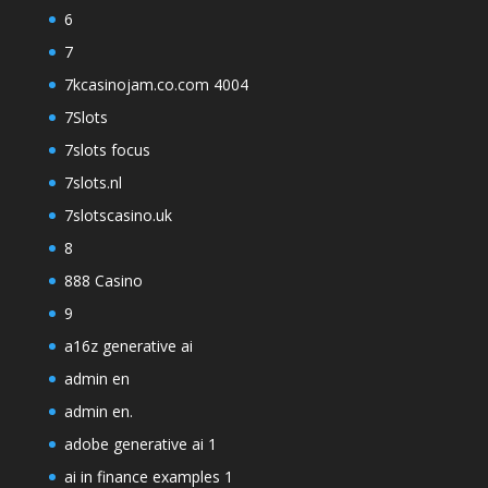
6
7
7kcasinojam.co.com 4004
7Slots
7slots focus
7slots.nl
7slotscasino.uk
8
888 Casino
9
a16z generative ai
admin en
admin en.
adobe generative ai 1
ai in finance examples 1