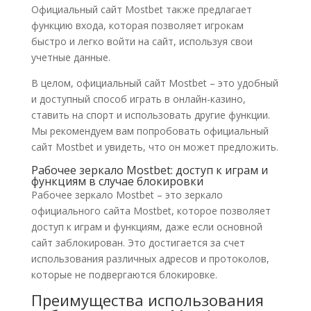
Официальный сайт Mostbet также предлагает
функцию входа, которая позволяет игрокам
быстро и легко войти на сайт, используя свои
учетные данные.
В целом, официальный сайт Mostbet – это удобный
и доступный способ играть в онлайн-казино,
ставить на спорт и использовать другие функции.
Мы рекомендуем вам попробовать официальный
сайт Mostbet и увидеть, что он может предложить.
Рабочее зеркало Mostbet: доступ к играм и
функциям в случае блокировки
Рабочее зеркало Mostbet – это зеркало
официального сайта Mostbet, которое позволяет
доступ к играм и функциям, даже если основной
сайт заблокирован. Это достигается за счет
использования различных адресов и протоколов,
которые не подвергаются блокировке.
Преимущества использования