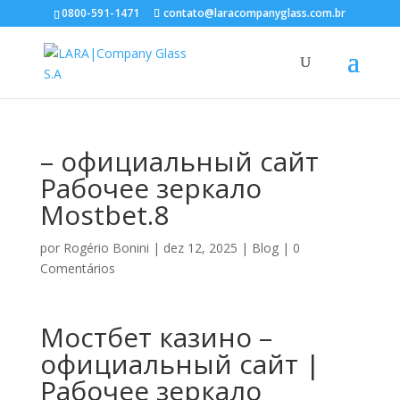
0800-591-1471
contato@laracompanyglass.com.br
– официальный сайт
Рабочее зеркало
Mostbet.8
por
Rogério Bonini
|
dez 12, 2025
|
Blog
|
0
Comentários
Мостбет казино –
официальный сайт |
Рабочее зеркало