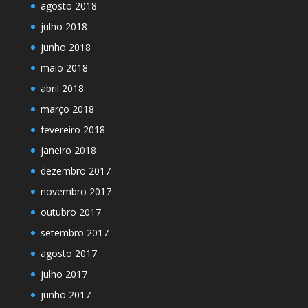
agosto 2018
julho 2018
junho 2018
maio 2018
abril 2018
março 2018
fevereiro 2018
janeiro 2018
dezembro 2017
novembro 2017
outubro 2017
setembro 2017
agosto 2017
julho 2017
junho 2017