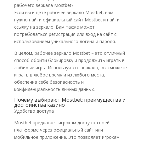
рабочего зеркала Mostbet?
Если вы ищете рабочее зеркало Mostbet, вам
нужно найти официальный сайт Mostbet и найти
ссылку на зеркало. Вам также может
потребоваться регистрация или вход на сайт с
использованием уникального логина и пароля.
В целом, рабочее зеркало Mostbet – это отличный
способ обойти блокировку и продолжить играть в
любимые игры. Используя это зеркало, вы сможете
играть в любое время и из любого места,
обеспечив себе безопасность и
конфиденциальность личных данных.
Почему выбирают Mostbet: преимущества и
достоинства казино
Удобство доступа
Mostbet предлагает игрокам доступ к своей
платформе через официальный сайт или
мобильное приложение. Это позволяет игрокам