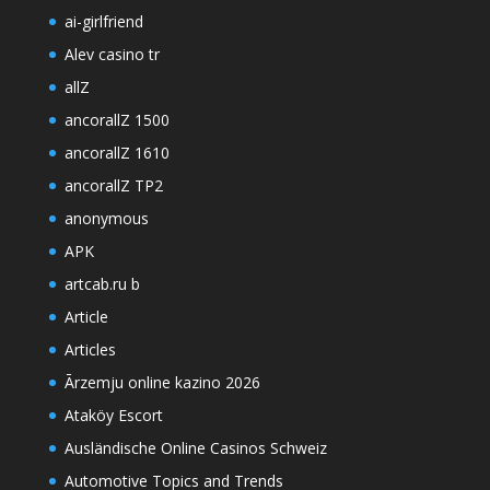
ai-girlfriend
Alev casino tr
allZ
ancorallZ 1500
ancorallZ 1610
ancorallZ TP2
anonymous
APK
artcab.ru b
Article
Articles
Ārzemju online kazino 2026
Ataköy Escort
Ausländische Online Casinos Schweiz
Automotive Topics and Trends