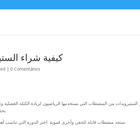
كيفية شراء الست
zed
|
0 Comentários
ر الستيرويدات من المنشطات التي يستخدمها الرياضيون لزيادة الكتلة العضلية و
بحذر وتحت إشراف طبي، نظراً للتأثيرات الجانبية المحتملة.
ستجد منشطات قابلة للحقن وأخرى فموية. اختر الدورة التي تناسب أهدافك.