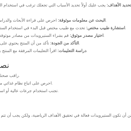
تحديد الأهداف
يجب عليك أولاً تحديد الأسباب التي تجعلك ترغب في استخدام الست
احرص على قراءة الأبحاث والدراسات التي تتناول أنواع الستيرويدات المختلفة وتأثيراتها.
البحث عن معلومات موثوقة:
تحدث مع طبيب مختص قبل البدء في استخدام الستيرويدات، للتأكد من سلامتها ولتجنب المخاطر الصحية.
استشارة طبيب مختص:
قم بشراء الستيرويدات من مصادر موثوقة ومعترف بها. تحقق من تقييمات العملاء والمراجعات.
اختيار مصدر موثوق:
تأكد من أن المنتج يحتوي على معلومات دقيقة حول التركيبة، المنشأ، وتاريخ الانتهاء.
التأكد من الجودة:
اقرأ التعليمات المرفقة مع المنتج بعناية لمعرفة كيفية الاستخدام والجرعات الموصى بها.
دراسة التعليمات:
نصا
راقب صحتك بشكل دائم وكن على دراية بأي آثار جانبية قد تظهر.
احرص على اتباع نظام غذائي متوازن وممارسة الرياضة بانتظام أثناء فترة الاستخدام.
تجنب استخدام جرعات عالية أو استهلاك الستيرويدات لفترات طويلة دون استشارة طبية.
 أن تكون الستيرويدات فعالة في تحقيق الأهداف الرياضية، ولكن يجب أن تتم عم