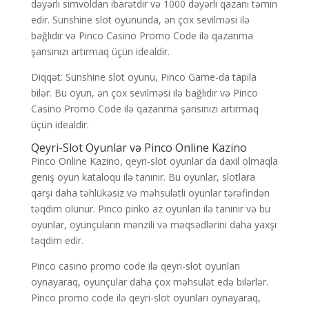
dəyərli simvoldan ibarətdir və 1000 dəyərli qazanı təmin
edir. Sunshine slot oyununda, ən çox sevilməsi ilə
bağlıdır və Pinco Casino Promo Code ilə qazanma
şansınızı artırmaq üçün idealdir.
Diqqət: Sunshine slot oyunu, Pinco Game-da tapıla
bilər. Bu oyun, ən çox sevilməsi ilə bağlıdır və Pinco
Casino Promo Code ilə qazanma şansınızı artırmaq
üçün idealdir.
Qeyri-Slot Oyunlar və Pinco Online Kazino
Pinco Online Kazino, qeyri-slot oyunlar da daxil olmaqla
geniş oyun kataloqu ilə tanınır. Bu oyunlar, slotlara
qarşı daha təhlükəsiz və məhsulətli oyunlar tərəfindən
təqdim olunur. Pinco pinko az oyunları ilə tanınır və bu
oyunlar, oyunçuların mənzili və məqsədlərini daha yaxşı
təqdim edir.
Pinco casino promo code ilə qeyri-slot oyunları
oynayaraq, oyunçular daha çox məhsulət edə bilərlər.
Pinco promo code ilə qeyri-slot oyunları oynayaraq,