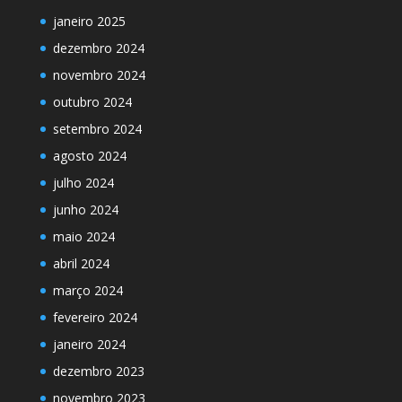
janeiro 2025
dezembro 2024
novembro 2024
outubro 2024
setembro 2024
agosto 2024
julho 2024
junho 2024
maio 2024
abril 2024
março 2024
fevereiro 2024
janeiro 2024
dezembro 2023
novembro 2023