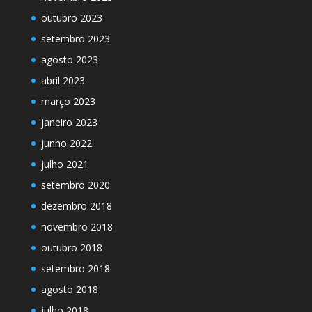
outubro 2023
setembro 2023
agosto 2023
abril 2023
março 2023
janeiro 2023
junho 2022
julho 2021
setembro 2020
dezembro 2018
novembro 2018
outubro 2018
setembro 2018
agosto 2018
julho 2018