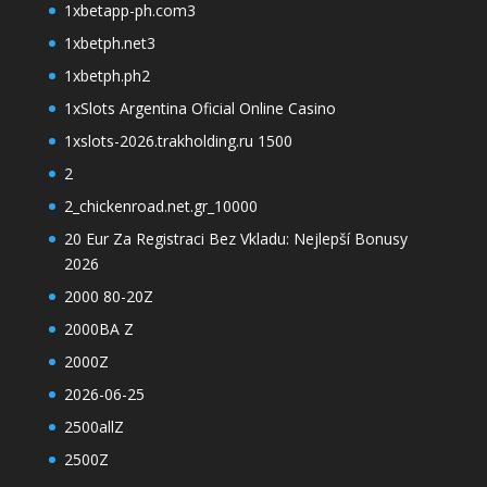
1xbetapp-ph.com3
1xbetph.net3
1xbetph.ph2
1xSlots Argentina Oficial Online Casino
1xslots-2026.trakholding.ru 1500
2
2_chickenroad.net.gr_10000
20 Eur Za Registraci Bez Vkladu: Nejlepší Bonusy
2026
2000 80-20Z
2000BA Z
2000Z
2026-06-25
2500allZ
2500Z