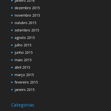
janeiro 2016
dezembro 2015
novembro 2015
outubro 2015
setembro 2015
agosto 2015
julho 2015
junho 2015
maio 2015
abril 2015
março 2015
fevereiro 2015
janeiro 2015
Categorias