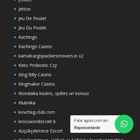
Jetton
Jeu De Poulet
Jeu Du Poulet
Kachingo
Kachingo Casino
kamalcargopackersmovers.in x2
Keto Probiotix: Czy
King Billy Casino
Kingmaker Casino
Klondaika kazino, spēles un bonusi
Klubnika
kovcheg-club.com
Falar agora com um
krosswordist.net b
Representante
Küçükçekmece Escort