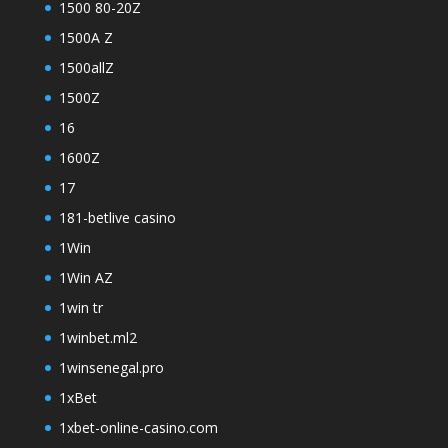
1500 80-20Z
1500A Z
1500allZ
1500Z
16
1600Z
17
181-betlive casino
1Win
1Win AZ
1win tr
1winbet.ml2
1winsenegal.pro
1xBet
1xbet-online-casino.com