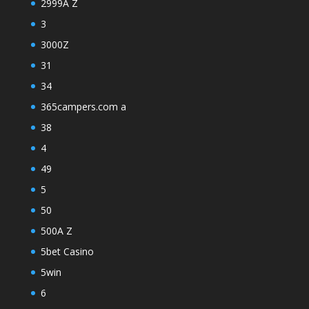
2999A Z
3
3000Z
31
34
365campers.com a
38
4
49
5
50
500A Z
5bet Casino
5win
6