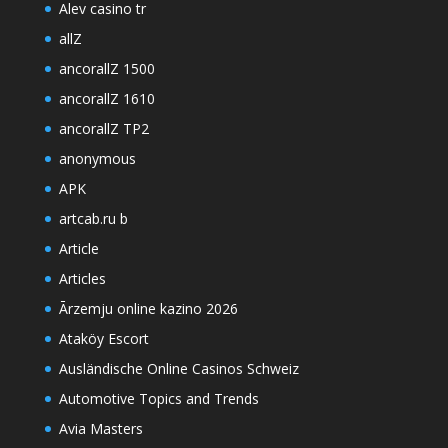
Alev casino tr
allZ
ancorallZ 1500
ancorallZ 1610
ancorallZ TP2
anonymous
APK
artcab.ru b
Article
Articles
Ārzemju online kazino 2026
Ataköy Escort
Ausländische Online Casinos Schweiz
Automotive Topics and Trends
Avia Masters