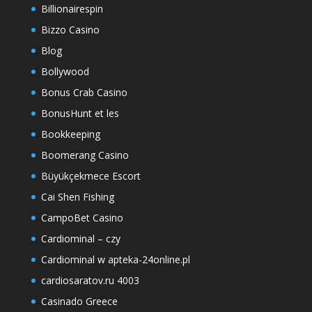
Billionairespin
Bizzo Casino
Blog
Bollywood
Bonus Crab Casino
BonusHunt et les
Bookkeeping
Boomerang Casino
Büyükçekmece Escort
Cai Shen Fishing
CampoBet Casino
Cardiominal – czy
Cardiominal w apteka-24online.pl
cardiosaratov.ru 4003
Casinado Greece