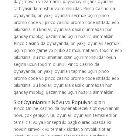
dəyişməyən və zamanını dəyişməyən şans oyunları
tərbiyasında məşhur və məhsuldar. Pinco Casino-da
oynayanda, ən yaxşı oyunları seçmək üçün pinco
promo code və pinco casino promo code istifadə edə
bilərsiniz. Bu kodlar, oyunlara daxil olunmadan hər
qanday məbləği qazanmaq üçün nəzərə alınmalıdır.
Pinco Casino-da oynayanda, ən yaxşı oyunları seçmək
üçün pinco game və pinko az məlumatlarını təqdim edə
bilərsiniz. Bu məlumatlar, sizin üçün məhsuldar oyun
seçimi üçün təqdim olunur. Pinco Casino-da
oynayanda, ən yaxşı oyunları tapmaq üçün pinco
promo code və pinco casino promo code istifadə edə
bilərsiniz. Bu kodlar, oyunlara daxil olunmadan hər
qanday məbləği qazanmaq üçün nəzərə alınmalıdır.
Slot Oyunlarının Növü və Populyarlıqları
Pinco Online Kazino-da oynanabilecek slot oyunlarının
növü çox genişdir. Bu oyunlar, oyunların temsil edilən
temsilcisi və ya konsepti ilə bağlı olaraq əsasda iki
növdir: simvolik və tematik slotlar. Simvolik slotlar,