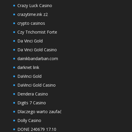
Crazy Luck Casino
crazytime.ink z2
crypto casinos
Czy Trichomist Forte
Da Vinci Gold
Da Vinci Gold Casino
dainikbandarban.com
darknet link
DaVinci Gold
DaVinci Gold Casino
Dendera Casino
Digits 7 Casino
Dlaczego warto zaufać
Dolly Casino
DONE 240679 17.10