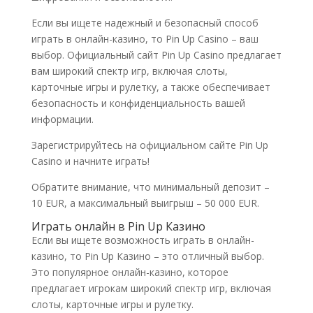
Если вы ищете надежный и безопасный способ
играть в онлайн-казино, то Pin Up Casino – ваш
выбор. Официальный сайт Pin Up Casino предлагает
вам широкий спектр игр, включая слоты,
карточные игры и рулетку, а также обеспечивает
безопасность и конфиденциальность вашей
информации.
Зарегистрируйтесь на официальном сайте Pin Up
Casino и начните играть!
Обратите внимание, что минимальный депозит –
10 EUR, а максимальный выигрыш – 50 000 EUR.
Играть онлайн в Pin Up Казино
Если вы ищете возможность играть в онлайн-
казино, то Pin Up Казино – это отличный выбор.
Это популярное онлайн-казино, которое
предлагает игрокам широкий спектр игр, включая
слоты, карточные игры и рулетку.