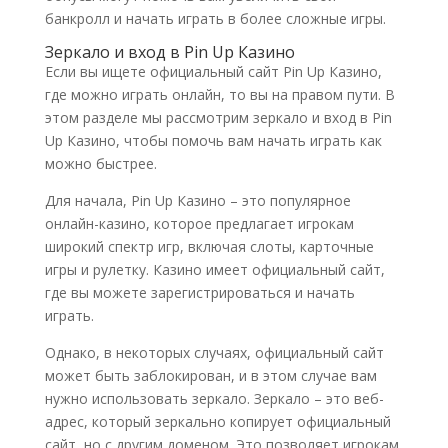
банкролл и начать играть в более сложные игры.
Зеркало и вход в Pin Up Казино
Если вы ищете официальный сайт Pin Up Казино,
где можно играть онлайн, то вы на правом пути. В
этом разделе мы рассмотрим зеркало и вход в Pin
Up Казино, чтобы помочь вам начать играть как
можно быстрее.
Для начала, Pin Up Казино – это популярное
онлайн-казино, которое предлагает игрокам
широкий спектр игр, включая слоты, карточные
игры и рулетку. Казино имеет официальный сайт,
где вы можете зарегистрироваться и начать
играть.
Однако, в некоторых случаях, официальный сайт
может быть заблокирован, и в этом случае вам
нужно использовать зеркало. Зеркало – это веб-
адрес, который зеркально копирует официальный
сайт, но с другим доменом. Это позволяет игрокам