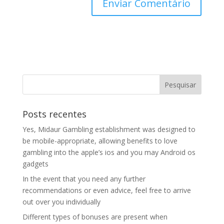
Posts recentes
Yes, Midaur Gambling establishment was designed to
be mobile-appropriate, allowing benefits to love
gambling into the apple’s ios and you may Android os
gadgets
In the event that you need any further
recommendations or even advice, feel free to arrive
out over you individually
Different types of bonuses are present when