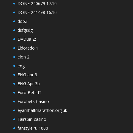
DONE 240679 17.10
DONE 241498 16.10
dopZ
dsfgsdg
DVDua 2t
Eldorado 1
elon 2
eng
ENG apr 3
ENG Apr 3b
Euro Bets IT
Eurobets Casino
eyamhalfmarathon.org.uk
Fairspin-casino
fanstyle.ru 1000