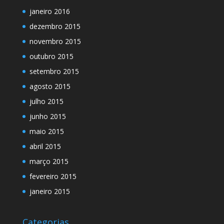
janeiro 2016
dezembro 2015
novembro 2015
outubro 2015
setembro 2015
agosto 2015
julho 2015
junho 2015
maio 2015
abril 2015
março 2015
fevereiro 2015
janeiro 2015
Categorias