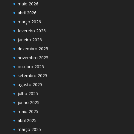
maio 2026
abril 2026
março 2026
fevereiro 2026
janeiro 2026
dezembro 2025
novembro 2025
outubro 2025
setembro 2025
agosto 2025
julho 2025
junho 2025
maio 2025
abril 2025
março 2025