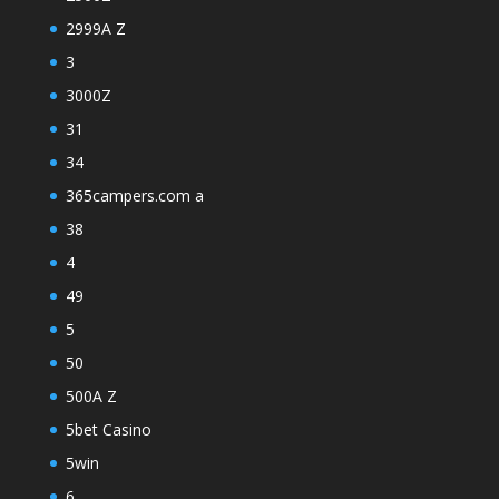
2999A Z
3
3000Z
31
34
365campers.com a
38
4
49
5
50
500A Z
5bet Casino
5win
6