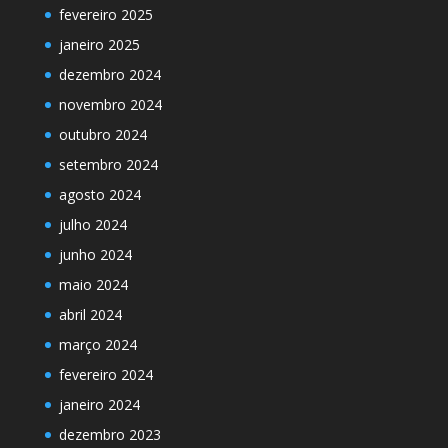
fevereiro 2025
janeiro 2025
dezembro 2024
novembro 2024
outubro 2024
setembro 2024
agosto 2024
julho 2024
junho 2024
maio 2024
abril 2024
março 2024
fevereiro 2024
janeiro 2024
dezembro 2023