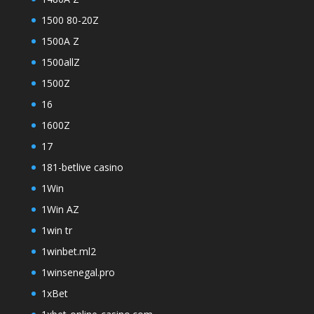
1500 80-20Z
1500A Z
1500allZ
1500Z
16
1600Z
17
181-betlive casino
1Win
1Win AZ
1win tr
1winbet.ml2
1winsenegal.pro
1xBet