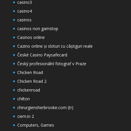
casino3
casino4
casinos
casinos non gamstop
Casinos online
Cazino online și sloturi cu câștiguri reale
České Casino Paysafecard
Český profesionální fotograf v Praze
Chicken Road
Chicken Road 2
chickenroad
chilton
chirurgiensherbrooke.com (tr)
ciem.in 2
Computers, Games