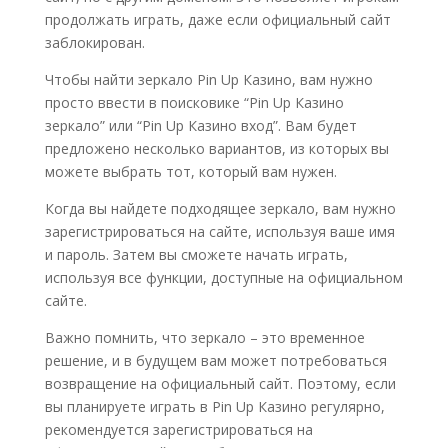
продолжать играть, даже если официальный сайт
заблокирован.
Чтобы найти зеркало Pin Up Казино, вам нужно
просто ввести в поисковике “Pin Up Казино
зеркало” или “Pin Up Казино вход”. Вам будет
предложено несколько вариантов, из которых вы
можете выбрать тот, который вам нужен.
Когда вы найдете подходящее зеркало, вам нужно
зарегистрироваться на сайте, используя ваше имя
и пароль. Затем вы сможете начать играть,
используя все функции, доступные на официальном
сайте.
Важно помнить, что зеркало – это временное
решение, и в будущем вам может потребоваться
возвращение на официальный сайт. Поэтому, если
вы планируете играть в Pin Up Казино регулярно,
рекомендуется зарегистрироваться на