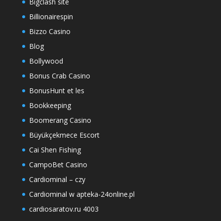
Bigclash site
Billionairespin
Bizzo Casino
Blog
Bollywood
Bonus Crab Casino
BonusHunt et les
Bookkeeping
Boomerang Casino
Büyükçekmece Escort
Cai Shen Fishing
CampoBet Casino
Cardiominal – czy
Cardiominal w apteka-24online.pl
cardiosaratov.ru 4003