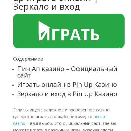
Зеркало и вход
▶️
ИГРАТЬ
Содержимое
Пин Ап казино – Официальный
сайт
Играть онлайн в Pin Up Казино
Зеркало и вход в Pin Up Казино
Если вы ищете надежное и проверенное казино,
где можно играть в онлайн-режиме, то
pin up
casino
– ваш выбор. Это официальный сайт, где вы
можете играть в различные игры, включая слоты,