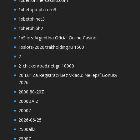
1xbet-online-casino.com
1xbetapp-ph.com3
1xbetph.net3
1xbetph.ph2
1xSlots Argentina Oficial Online Casino
1xslots-2026.trakholding.ru 1500
2
2_chickenroad.net.gr_10000
20 Eur Za Registraci Bez Vkladu: Nejlepší Bonusy
2026
2000 80-20Z
2000BA Z
2000Z
2026-06-25
2500allZ
2500Z