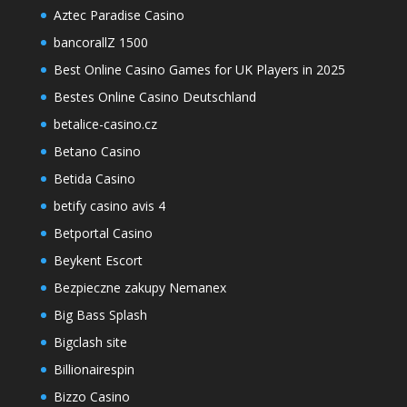
Aztec Paradise Casino
bancorallZ 1500
Best Online Casino Games for UK Players in 2025
Bestes Online Casino Deutschland
betalice-casino.cz
Betano Casino
Betida Casino
betify casino avis 4
Betportal Casino
Beykent Escort
Bezpieczne zakupy Nemanex
Big Bass Splash
Bigclash site
Billionairespin
Bizzo Casino