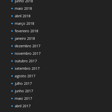
junho 2018
maio 2018
abril 2018
março 2018
fevereiro 2018
janeiro 2018
dezembro 2017
novembro 2017
outubro 2017
setembro 2017
agosto 2017
julho 2017
junho 2017
maio 2017
abril 2017