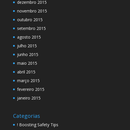
dezembro 2015
novembro 2015
outubro 2015
setembro 2015
agosto 2015
julho 2015
junho 2015
maio 2015
abril 2015
março 2015
fevereiro 2015
janeiro 2015
Categorias
! Boosting Safety Tips