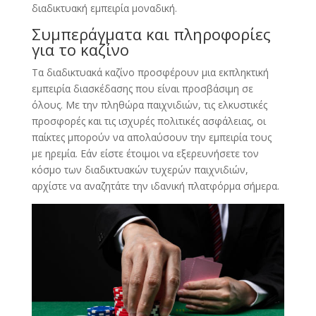
διαδικτυακή εμπειρία μοναδική.
Συμπεράγματα και πληροφορίες
για το καζίνο
Τα διαδικτυακά καζίνο προσφέρουν μια εκπληκτική
εμπειρία διασκέδασης που είναι προσβάσιμη σε
όλους. Με την πληθώρα παιχνιδιών, τις ελκυστικές
προσφορές και τις ισχυρές πολιτικές ασφάλειας, οι
παίκτες μπορούν να απολαύσουν την εμπειρία τους
με ηρεμία. Εάν είστε έτοιμοι να εξερευνήσετε τον
κόσμο των διαδικτυακών τυχερών παιχνιδιών,
αρχίστε να αναζητάτε την ιδανική πλατφόρμα σήμερα.