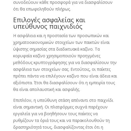
συνοδεύουν κάθε προσφορά για να διασφαλίσουν
ότι θα επωφεληθούν πλήρως.
Επιλογές ασφαλείας και
υπεύθυνος παιχνιδιός
Η ασφάλεια και η προστασία των προσωπικών και
χρηματοοικονομικών στοιχείων των παικτών είναι
ύψιστης σημασίας στα διαδικτυακά καζίνο. Τα
κορυφαία καζίνο χρησιμοποιούν προηγμένες
μεθόδους κρυπτογράφησης για να διασφαλίσουν την
ασφάλεια των στοιχείων σας. Εντούτοις, οι παίκτες
πρέπει πάντα να επιλέγουν καζίνο που είναι άδεια και
αξιόπιστα. Έτσι θα διασφαλίσουν ότι η εμπειρία τους
θα είναι απολαυστική και ασφαλής.
Επιπλέον, η υπεύθυνη στάση απέναντι στο παιχνίδι
είναι σημαντική. Οι πλατφόρμες συχνά παρέχουν
εργαλεία για να βοηθήσουν τους παίκτες να
ρυθμίζουν τα όριά τους και να παρακολουθούν τη
δραστηριότητά τους, διασφαλίζοντας έτσι ότι η