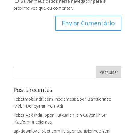
Salvar meus dados neste navegador para a
próxima vez que eu comentar.
Posts recentes
1xbetmobilindir.com İncelemesi: Spor Bahislerinde
Mobil Deneyimin Yeni Adı
1xbet Apk İndir: Spor Tutkunları İçin Güvenilir Bir
Platform İncelemesi
apkdownload1xbet.com ile Spor Bahislerinde Yeni