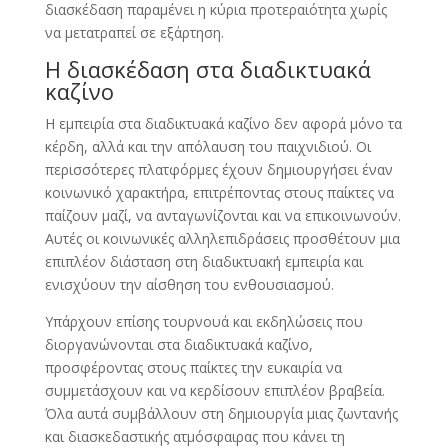
διασκέδαση παραμένει η κύρια προτεραιότητα χωρίς
να μετατραπεί σε εξάρτηση.
Η διασκέδαση στα διαδικτυακά
καζίνο
Η εμπειρία στα διαδικτυακά καζίνο δεν αφορά μόνο τα
κέρδη, αλλά και την απόλαυση του παιχνιδιού. Οι
περισσότερες πλατφόρμες έχουν δημιουργήσει έναν
κοινωνικό χαρακτήρα, επιτρέποντας στους παίκτες να
παίζουν μαζί, να ανταγωνίζονται και να επικοινωνούν.
Αυτές οι κοινωνικές αλληλεπιδράσεις προσθέτουν μια
επιπλέον διάσταση στη διαδικτυακή εμπειρία και
ενισχύουν την αίσθηση του ενθουσιασμού.
Υπάρχουν επίσης τουρνουά και εκδηλώσεις που
διοργανώνονται στα διαδικτυακά καζίνο,
προσφέροντας στους παίκτες την ευκαιρία να
συμμετάσχουν και να κερδίσουν επιπλέον βραβεία.
Όλα αυτά συμβάλλουν στη δημιουργία μιας ζωντανής
και διασκεδαστικής ατμόσφαιρας που κάνει τη