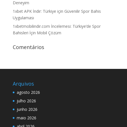
Deneyim
1xbet APK İndir: Türkiye için Güvenilir Spor Bahis
Uygulaması
1xbetmobilindir.com İncelemesi: Türkiye’de Spor
Bahisleri İçin Mobil Çözüm
Comentários
Arquivos
agosto 2026
julho 2026
junho 2026
maio 2026
abril 2026