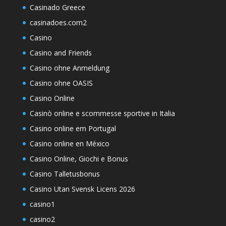
Casinado Greece
casinadoes.com2
Casino
Casino and Friends
Casino ohne Anmeldung
Casino ohne OASIS
Casino Online
Casinò online e scommesse sportive in Italia
Casino online em Portugal
Casino online en México
Casino Online, Giochi e Bonus
Casino Talletusbonus
Casino Utan Svensk Licens 2026
casino1
casino2