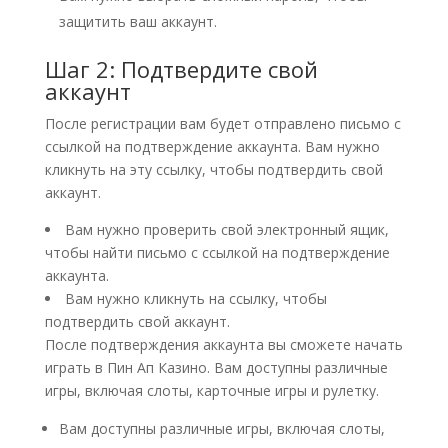
защитить ваш аккаунт.
Шаг 2: Подтвердите свой
аккаунт
После регистрации вам будет отправлено письмо с
ссылкой на подтверждение аккаунта. Вам нужно
кликнуть на эту ссылку, чтобы подтвердить свой
аккаунт.
Вам нужно проверить свой электронный ящик,
чтобы найти письмо с ссылкой на подтверждение
аккаунта.
Вам нужно кликнуть на ссылку, чтобы
подтвердить свой аккаунт.
После подтверждения аккаунта вы сможете начать
играть в Пин Ап Казино. Вам доступны различные
игры, включая слоты, карточные игры и рулетку.
Вам доступны различные игры, включая слоты,