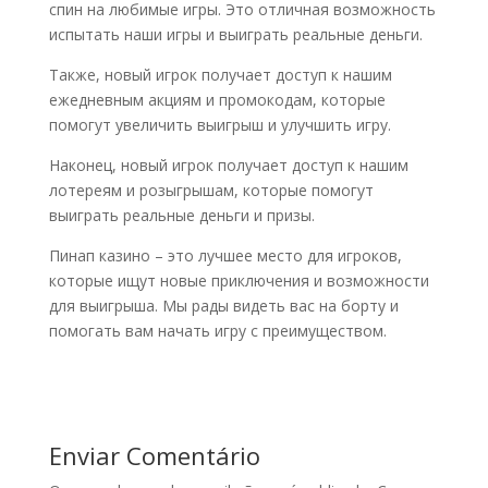
спин на любимые игры. Это отличная возможность
испытать наши игры и выиграть реальные деньги.
Также, новый игрок получает доступ к нашим
ежедневным акциям и промокодам, которые
помогут увеличить выигрыш и улучшить игру.
Наконец, новый игрок получает доступ к нашим
лотереям и розыгрышам, которые помогут
выиграть реальные деньги и призы.
Пинап казино – это лучшее место для игроков,
которые ищут новые приключения и возможности
для выигрыша. Мы рады видеть вас на борту и
помогать вам начать игру с преимуществом.
Enviar Comentário