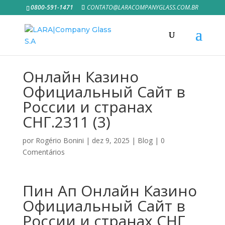
0800-591-1471
CONTATO@LARACOMPANYGLASS.COM.BR
Онлайн Казино
Официальный Сайт в
России и странах
СНГ.2311 (3)
por
Rogério Bonini
|
dez 9, 2025
|
Blog
|
0
Comentários
Пин Ап Онлайн Казино
Официальный Сайт в
России и странах СНГ