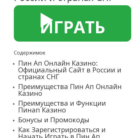
▶️
ИГРАТЬ
Содержимое
Пин Ап Онлайн Казино:
Официальный Сайт в России и
странах СНГ
Преимущества Пин Ап Онлайн
Казино
Преимущества и Функции
Пинап Казино
Бонусы и Промокоды
Как Зарегистрироваться и
Начать Играть в Пин Ап