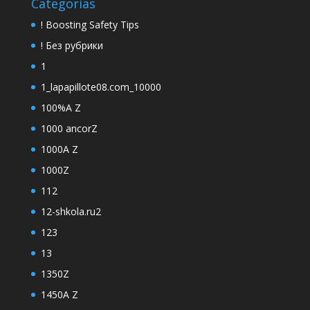
Categorias
! Boosting Safety Tips
! Без рубрики
1
1_lapapillote08.com_10000
100%A Z
1000 ancorZ
1000A Z
1000Z
112
12-shkola.ru2
123
13
1350Z
1450A Z