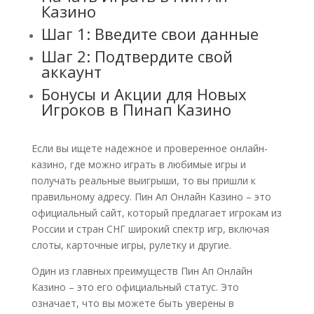
Казино
Шаг 1: Введите свои данные
Шаг 2: Подтвердите свой
аккаунт
Бонусы и Акции для Новых
Игроков в Пинап Казино
Если вы ищете надежное и проверенное онлайн-
казино, где можно играть в любимые игры и
получать реальные выигрыши, то вы пришли к
правильному адресу. Пин Ап Онлайн Казино – это
официальный сайт, который предлагает игрокам из
России и стран СНГ широкий спектр игр, включая
слоты, карточные игры, рулетку и другие.
Один из главных преимуществ Пин Ап Онлайн
Казино – это его официальный статус. Это
означает, что вы можете быть уверены в