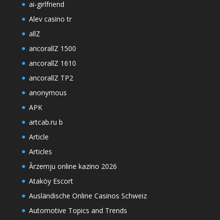
ai-girlfriend
Alev casino tr
allZ
ancorallZ 1500
ancorallZ 1610
ancorallZ TP2
anonymous
APK
artcab.ru b
Article
Articles
Ārzemju online kazino 2026
Ataköy Escort
Ausländische Online Casinos Schweiz
Automotive Topics and Trends