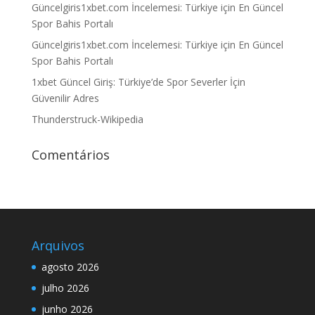
Güncelgiris1xbet.com İncelemesi: Türkiye için En Güncel
Spor Bahis Portalı
Güncelgiris1xbet.com İncelemesi: Türkiye için En Güncel
Spor Bahis Portalı
1xbet Güncel Giriş: Türkiye’de Spor Severler İçin
Güvenilir Adres
Thunderstruck-Wikipedia
Comentários
Arquivos
agosto 2026
julho 2026
junho 2026