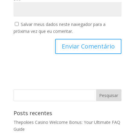
Salvar meus dados neste navegador para a
próxima vez que eu comentar.
Posts recentes
Thepokies Casino Welcome Bonus: Your Ultimate FAQ
Guide