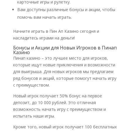
карточные игры и рулетку.
Вам доступны различные бонусы и акции, чтобы
помочь вам начать играть.
Начните играть в Пин Ап Казино сегодня и
насладитесь играми на деньги!
Бонусы и Акции для Новых Игроков в Пинап
Казино
Пинап казино – это лучшее место для игроков,
которые ищут новые приключения и возможности
для выигрыша. Для новых игроков мы предлагаем
ряд бонусов и акций, которые помогут начать игру
с преимуществом.
Новый игрок получает 50% бонус на первое
депозит, до 10 000 рублей. Это отличная
возможность начать игру с преимуществом и
испытать наши игры.
Кроме того, новый игрок получает 100 бесплатных