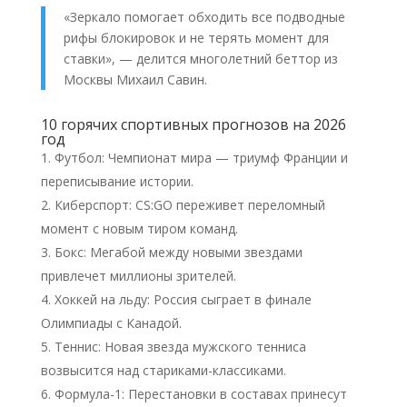
«Зеркало помогает обходить все подводные
рифы блокировок и не терять момент для
ставки», — делится многолетний беттор из
Москвы Михаил Савин.
10 горячих спортивных прогнозов на 2026
год
Футбол: Чемпионат мира — триумф Франции и
переписывание истории.
Киберспорт: CS:GO переживет переломный
момент с новым тиром команд.
Бокс: Мегабой между новыми звездами
привлечет миллионы зрителей.
Хоккей на льду: Россия сыграет в финале
Олимпиады с Канадой.
Теннис: Новая звезда мужского тенниса
возвысится над стариками-классиками.
Формула-1: Перестановки в составах принесут