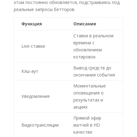
этом постоянно обновляется, подстраиваясь под
реальные запросы бетторов.
Функция
Описание
Ставки в реальном
времени с
Live-ставки
обновлением
котировок
Вывод средств до
Кэш-аут
окончания события
Моментальные
оповещения о
Уведомления
результатах и
акциях
Прямой эфир
Видеотрансляции
матчей в HD
качестве