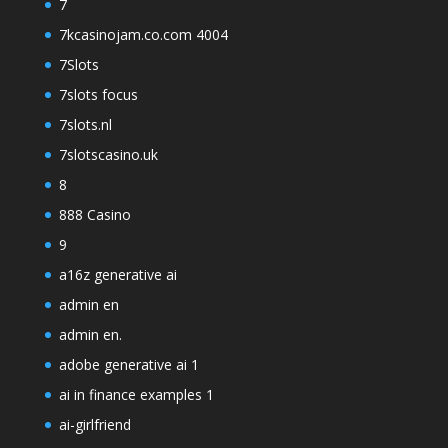
7
7kcasinojam.co.com 4004
7Slots
7slots focus
7slots.nl
7slotscasino.uk
8
888 Casino
9
a16z generative ai
admin en
admin en.
adobe generative ai 1
ai in finance examples 1
ai-girlfriend