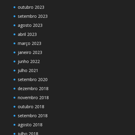
outubro 2023
setembro 2023
agosto 2023
abril 2023
março 2023
janeiro 2023
junho 2022
julho 2021
setembro 2020
dezembro 2018
novembro 2018
outubro 2018
setembro 2018
agosto 2018
julho 2018