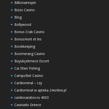
Billionairespin
Bizzo Casino
Blog
Bollywood
Bonus Crab Casino
BonusHunt et les
Bookkeeping
Boomerang Casino
Büyükçekmece Escort
Cai Shen Fishing
CampoBet Casino
Cardiominal – czy
Cardiominal w apteka-24online.pl
cardiosaratov.ru 4003
Casinado Greece