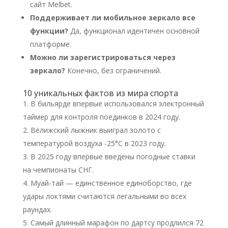
сайт Melbet.
Поддерживает ли мобильное зеркало все
функции?
Да, функционал идентичен основной
платформе.
Можно ли зарегистрироваться через
зеркало?
Конечно, без ограничений.
10 уникальных фактов из мира спорта
В бильярде впервые использовался электронный
таймер для контроля поединков в 2024 году.
Вёлижский лыжник выиграл золото с
температурой воздуха -25°С в 2023 году.
В 2025 году впервые введены погодные ставки
на чемпионаты СНГ.
Муай-тай — единственное единоборство, где
удары локтями считаются легальными во всех
раундах.
Самый длинный марафон по дартсу продлился 72