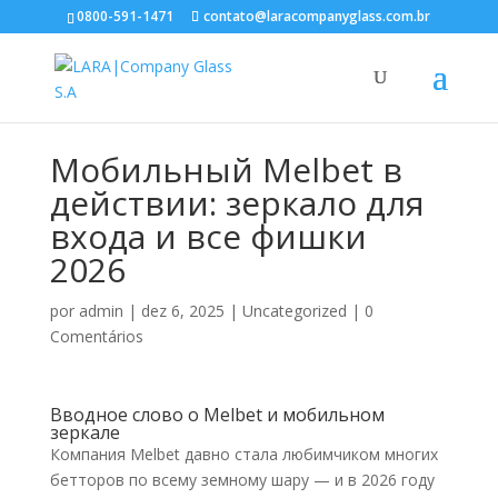
0800-591-1471
contato@laracompanyglass.com.br
Мобильный Melbet в
действии: зеркало для
входа и все фишки
2026
por
admin
|
dez 6, 2025
|
Uncategorized
|
0
Comentários
Вводное слово о Melbet и мобильном
зеркале
Компания Melbet давно стала любимчиком многих
бетторов по всему земному шару — и в 2026 году