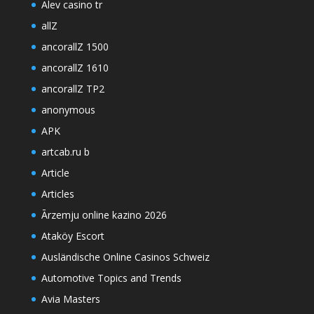
Alev casino tr
allZ
ancorallZ 1500
ancorallZ 1610
ancorallZ TP2
anonymous
APK
artcab.ru b
Article
Articles
Ārzemju online kazino 2026
Ataköy Escort
Ausländische Online Casinos Schweiz
Automotive Topics and Trends
Avia Masters