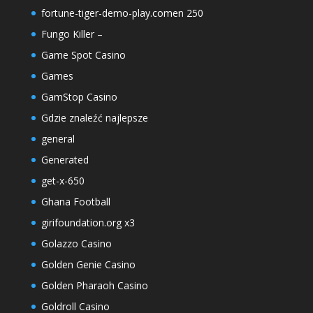
fortune-tiger-demo-play.comen 250
Fungo Killer –
Game Spot Casino
Games
GamStop Casino
Gdzie znaleźć najlepsze
general
Generated
get-x-650
Ghana Football
girifoundation.org x3
Golazzo Casino
Golden Genie Casino
Golden Pharaoh Casino
Goldroll Casino