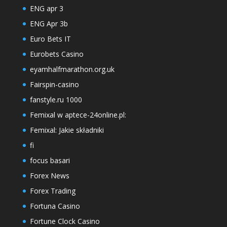
ENG apr 3
ENG Apr 3b
Euro Bets IT
Eurobets Casino
eyamhalfmarathon.org.uk
Fairspin-casino
fanstyle.ru 1000
Femixal w aptece-24online.pl:
Femixal: Jakie składniki
fi
focus basari
Forex News
Forex Trading
Fortuna Casino
Fortune Clock Casino