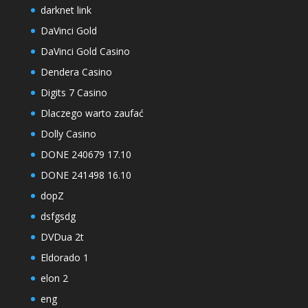
darknet link
DaVinci Gold
DaVinci Gold Casino
Dendera Casino
Digits 7 Casino
Dlaczego warto zaufać
Dolly Casino
DONE 240679 17.10
DONE 241498 16.10
dopZ
dsfgsdg
DVDua 2t
Eldorado 1
elon 2
eng