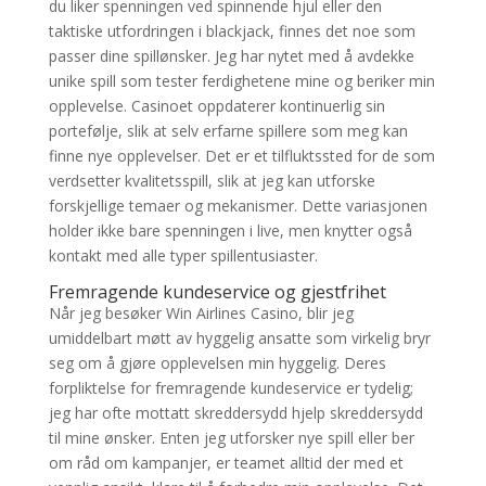
du liker spenningen ved spinnende hjul eller den
taktiske utfordringen i blackjack, finnes det noe som
passer dine spillønsker. Jeg har nytet med å avdekke
unike spill som tester ferdighetene mine og beriker min
opplevelse. Casinoet oppdaterer kontinuerlig sin
portefølje, slik at selv erfarne spillere som meg kan
finne nye opplevelser. Det er et tilfluktssted for de som
verdsetter kvalitetsspill, slik at jeg kan utforske
forskjellige temaer og mekanismer. Dette variasjonen
holder ikke bare spenningen i live, men knytter også
kontakt med alle typer spillentusiaster.
Fremragende kundeservice og gjestfrihet
Når jeg besøker Win Airlines Casino, blir jeg
umiddelbart møtt av hyggelig ansatte som virkelig bryr
seg om å gjøre opplevelsen min hyggelig. Deres
forpliktelse for fremragende kundeservice er tydelig;
jeg har ofte mottatt skreddersydd hjelp skreddersydd
til mine ønsker. Enten jeg utforsker nye spill eller ber
om råd om kampanjer, er teamet alltid der med et