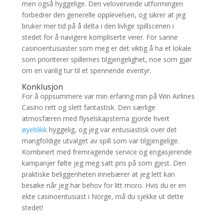
men også hyggelige. Den veloverveide utformingen
forbedrer den generelle opplevelsen, og sikrer at jeg
bruker mer tid på å delta i den livlige spillscenen i
stedet for å navigere kompliserte veier. For sanne
casinoentusiaster som meg er det viktig å ha et lokale
som prioriterer spillernes tilgjengelighet, noe som gjør
om en vanlig tur til et spennende eventyr.
Konklusjon
For å oppsummere var min erfaring min på Win Airlines
Casino rett og slett fantastisk. Den særlige
atmosfæren med flyselskapstema gjorde hvert
øyeblikk
hyggelig, og jeg var entusiastisk over det
mangfoldige utvalget av spill som var tilgjengelige.
Kombinert med fremragende service og engasjerende
kampanjer følte jeg meg satt pris på som gjest. Den
praktiske beliggenheten innebærer at jeg lett kan
besøke når jeg har behov for litt moro. Hvis du er en
ekte casinoentusiast i Norge, må du sjekke ut dette
stedet!