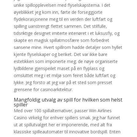
unike spillopplevelsen med flyselskapstema. I det
øyeblikket jeg kom inn, førte de forseggjorte
flydekorasjonene meg til en verden der luftfart og
spilling uanstrengt flettet sammen. Det stilfulle,
tidsriktige designet imiterte interiøret i et luksusfly, og
skapte en magisk spillatmosfære som forbedret
sansene mine. Hvert spillrom hadde detaljer som hyllet
kjente flyselskaper og beriket. Det var ikke bare
estetikken som imponerte meg; de nøye organiserte
lydbildene gjenspeilet maset på en flyplass og
omsluttet meg i et miljø som feiret både luftfart og
lykke. Jeg forsto at jeg var på et sted som presset
grensene for casinoarkitektur.
Mangfoldig utvalg av spill for hvilken som helst
spiller
Med over 100 spillalternativer, passer Win Airlines
Casino virkelig for enhver spillers smak. Jeg har funnet
ut at spillutvalget her er imponerende, med alt fra
klassiske spilleautomater til innovative bordspill. Enten