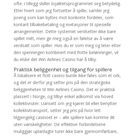
ofte. I tillegg skiller lojalitetsprogrammet seg betydelig.
Etter hvert som jeg fortsetter å spille, samler jeg
poeng som kan byttes mot konkrete fordeler, som
kontant tilbakebetaling og invitasjoner til spesielle
arrangementer. Dette systemet verdsetter ikke bare
spillet mitt, men gir meg også en følelse av å være
verdsatt som spiller. Hvis du er som meg og leter etter
den spenningen kombinert med flotte belønninger, vil
du elske det Win Airlines Casino har å tilby.
Praktisk beliggenhet og tilgang for spillere
Å lokalisere et flott casino burde ikke føles som et ork,
og det er derfor jeg setter pris på den strategiske
beliggenheten til Win Airlines Casino. Det er praktisk
plassert i Norge, og tilbyr enkel adkomst via hoved
kollektivruter. Uansett om jeg kjører bil eller benytter
kollektivtransport, setter jeg pris på hvor lett
tilgjengelig casinoet er – alle spillere kan komme dit
uten vanskeligheter. De effektive forbindelsene
muliggjør uplanlagte turer ikke bare gjennomførbare,