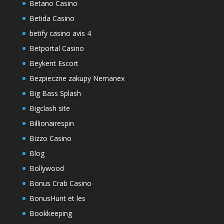
Betano Casino
Betida Casino
betify casino avis 4
Betportal Casino
Beykent Escort
Bezpieczne zakupy Nemanex
Big Bass Splash
Bigclash site
Billionairespin
Bizzo Casino
Blog
Bollywood
Bonus Crab Casino
BonusHunt et les
Bookkeeping