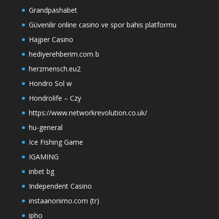
Grandpashabet
Güvenilir online casino ve spor bahis platformu
Hajper Casino
hediyerehberim.com b
herzmensch.eu2
Hondro Sol w
Hondrolife – Czy
https://www.networkrevolution.co.uk/
hu-general
Ice Fishing Game
IGAMING
inbet bg
Independent Casino
instaanonimo.com (tr)
ipho