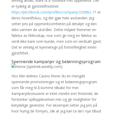
vennlig ansikt, klare til å forbedre min opplevelse. Det
er tydelig at gjestetilfredshet
https://pitchbook.com/profiles/company/229862-71
er
deres hovedfokus, og det gjør hele avstanden. Jeg
setter pris på oppmerksomheten på detaljer og den
ekte varmen de utstråler. Dette miljøet fremmer en
følelse av fellesskap, noe som gir meg en følelse av
verdi ikke bare som kunde, men som en verdsatt gjest.
Det er virkelig et kjennetegn på fortreffelighet innen
gjestfrihet.
Spennende kampanjer og belønningsprogram
Hos Win Airlines Casino finner du en mengde
spennende promoteringer og et belønningsprogram
som får meg til å komme tilbake for mer.
Kampanjebonusene er intet mindre enn fristende; de
forsterker spillopplevelsen min og gir muligheter for
betydelige gevinster. For eksempel setter jeg pris på
hvor hurtig de fornyes, slik at jeg kan ta del i nye tilbud