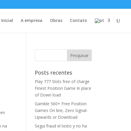
Inicial
A empresa
Obras
Contato
Posts recentes
Play 777 Slots free of charge
Finest Position Game In place
of Down load
Gamble 560+ Free Position
Games On line, Zero Signal-
den
Upwards or Download
t
m na
Segui fraud el texto y no ha