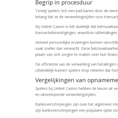
Begrip in procesduur
Terwijl spelers zich een pad banen door de werel
belang dat ze de verwerkingstijden voor transac
Bij Unibet Casino is het duidelijk dat betrouwbaa
transactiebevestigingen, waardoor uitbetalingen
Hoewel persoonlijke ervaringen kunnen verschill
vaak sneller dan verwacht. Deze betrouwbaarhei
plaats van zich zorgen te maken over hun financ
De efficiëntie van de verwerking van betalingen 
Uiteindelijk kunnen spelers erop rekenen dat hu
Vergelijkingen van opnamem
Spelers bij Unibet Casino hebben de keuze uit 
en uiteenlopende verwerkingstijden.
Bankoverschrijvingen zijn over het algemeen min
zijn bankoverschrijvingen een populaire optie voo