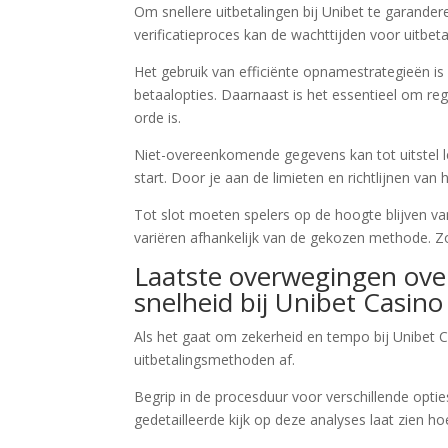
Om snellere uitbetalingen bij Unibet te garander
verificatieproces kan de wachttijden voor uitbet
Het gebruik van efficiënte opnamestrategieën is 
betaalopties. Daarnaast is het essentieel om reg
orde is.
Niet-overeenkomende gegevens kan tot uitstel l
start. Door je aan de limieten en richtlijnen van 
Tot slot moeten spelers op de hoogte blijven va
variëren afhankelijk van de gekozen methode. Zo 
Laatste overwegingen ove
snelheid bij Unibet Casino
Als het gaat om zekerheid en tempo bij Unibet 
uitbetalingsmethoden af.
Begrip in de procesduur voor verschillende opti
gedetailleerde kijk op deze analyses laat zien h