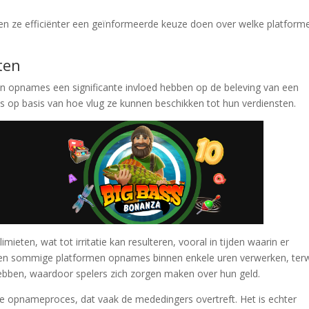
nnen ze efficiënter een geïnformeerde keuze doen over welke platform
ten
n opnames een significante invloed hebben op de beleving van een
ites op basis van hoe vlug ze kunnen beschikken tot hun verdiensten.
ieten, wat tot irritatie kan resulteren, vooral in tijden waarin er
nen sommige platformen opnames binnen enkele uren verwerken, terw
bben, waardoor spelers zich zorgen maken over hun geld.
de opnameproces, dat vaak de mededingers overtreft. Het is echter