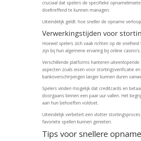
cruciaal dat spelers de specifieke opnamelimie
doeltreffend te kunnen managen.
Uiteindelijk geldt: hoe sneller de opname verloo
Verwerkingstijden voor storti
Hoewel spelers zich vaak richten op de snelheid
zijn bij hun algemene ervaring bij online casino’s.
Verschillende platforms hanteren uiteenlopende
aspecten zoals eisen voor stortingsverificatie en
bankoverschrijvingen langer kunnen duren vanwe
Spelers vinden mogelijk dat creditcards en beta
doorgaans binnen een paar uur vallen. Het begrij
aan hun behoeften voldoet.
Uiteindelijk verbetert een vlotter stortingsproc
favoriete spellen kunnen genieten.
Tips voor snellere opname