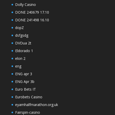
Dolly Casino
DONE 240679 17.10
DONE 241498 16.10
dopZ
dsfgsdg
DVDua 2t
Eldorado 1
elon 2
eng
ENG apr 3
ENG Apr 3b
Euro Bets IT
Eurobets Casino
eyamhalfmarathon.org.uk
Fairspin-casino