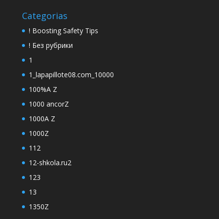
Categorias
! Boosting Safety Tips
! Без рубрики
1
1_lapapillote08.com_10000
100%A Z
1000 ancorZ
1000A Z
1000Z
112
12-shkola.ru2
123
13
1350Z