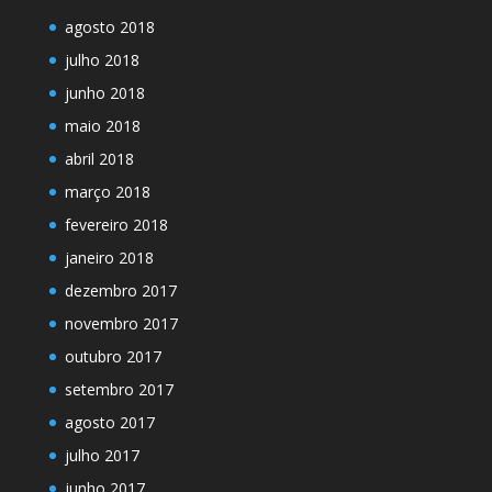
agosto 2018
julho 2018
junho 2018
maio 2018
abril 2018
março 2018
fevereiro 2018
janeiro 2018
dezembro 2017
novembro 2017
outubro 2017
setembro 2017
agosto 2017
julho 2017
junho 2017