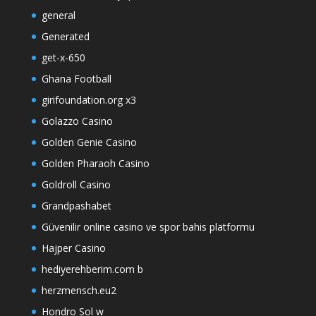
general
Generated
get-x-650
Ghana Football
girifoundation.org x3
Golazzo Casino
Golden Genie Casino
Golden Pharaoh Casino
Goldroll Casino
Grandpashabet
Güvenilir online casino ve spor bahis platformu
Hajper Casino
hediyerehberim.com b
herzmensch.eu2
Hondro Sol w