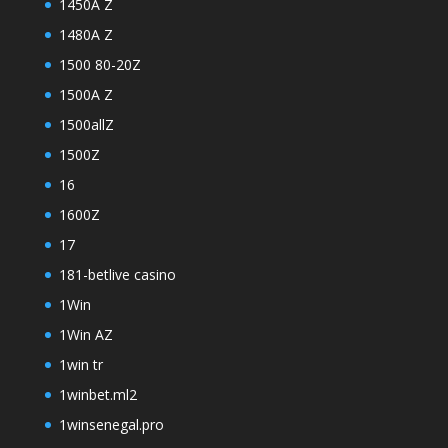
1450A Z
1480A Z
1500 80-20Z
1500A Z
1500allZ
1500Z
16
1600Z
17
181-betlive casino
1Win
1Win AZ
1win tr
1winbet.ml2
1winsenegal.pro