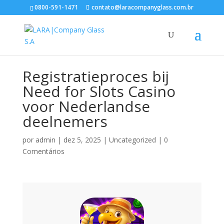
0800-591-1471
contato@laracompanyglass.com.br
Registratieproces bij
Need for Slots Casino
voor Nederlandse
deelnemers
por
admin
|
dez 5, 2025
|
Uncategorized
|
0
Comentários