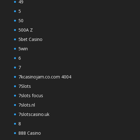
49
5
50
500A Z
5bet Casino
5win
6
7
7kcasinojam.co.com 4004
7Slots
7slots focus
7slots.nl
7slotscasino.uk
8
888 Casino