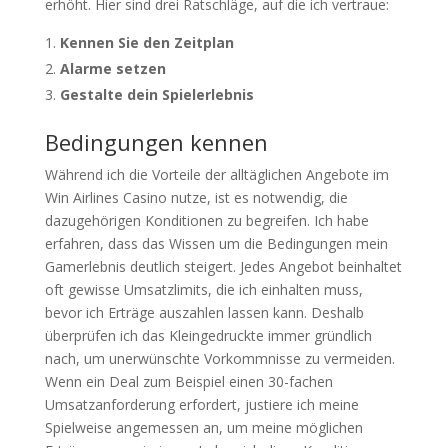
erhöht. Hier sind drei Ratschläge, auf die ich vertraue:
Kennen Sie den Zeitplan
Alarme setzen
Gestalte dein Spielerlebnis
Bedingungen kennen
Während ich die Vorteile der alltäglichen Angebote im
Win Airlines Casino nutze, ist es notwendig, die
dazugehörigen Konditionen zu begreifen. Ich habe
erfahren, dass das Wissen um die Bedingungen mein
Gamerlebnis deutlich steigert. Jedes Angebot beinhaltet
oft gewisse Umsatzlimits, die ich einhalten muss,
bevor ich Erträge auszahlen lassen kann. Deshalb
überprüfen ich das Kleingedruckte immer gründlich
nach, um unerwünschte Vorkommnisse zu vermeiden.
Wenn ein Deal zum Beispiel einen 30-fachen
Umsatzanforderung erfordert, justiere ich meine
Spielweise angemessen an, um meine möglichen