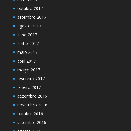
outubro 2017
setembro 2017
agosto 2017
julho 2017
junho 2017
maio 2017
abril 2017
março 2017
fevereiro 2017
janeiro 2017
dezembro 2016
novembro 2016
outubro 2016
setembro 2016