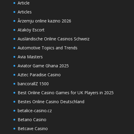
Article
Articles
Ārzemju online kazino 2026
Ataköy Escort
Ausländische Online Casinos Schweiz
Automotive Topics and Trends
Avia Masters
Aviator Game Ghana 2025
Aztec Paradise Casino
bancorallZ 1500
Best Online Casino Games for UK Players in 2025
Bestes Online Casino Deutschland
betalice-casino.cz
Betano Casino
Betcave Casino