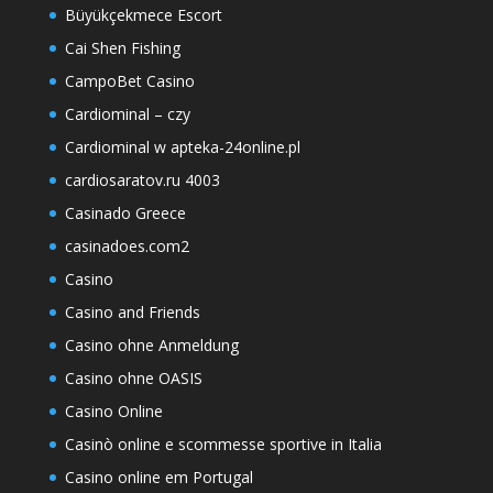
Büyükçekmece Escort
Cai Shen Fishing
CampoBet Casino
Cardiominal – czy
Cardiominal w apteka-24online.pl
cardiosaratov.ru 4003
Casinado Greece
casinadoes.com2
Casino
Casino and Friends
Casino ohne Anmeldung
Casino ohne OASIS
Casino Online
Casinò online e scommesse sportive in Italia
Casino online em Portugal