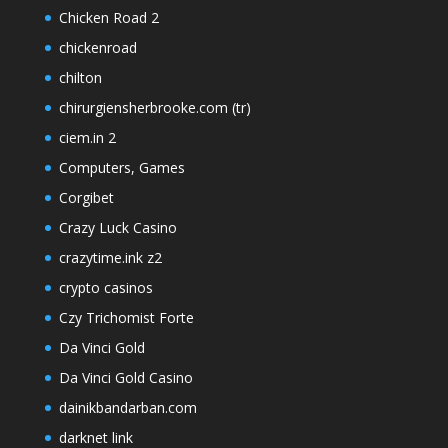
Chicken Road 2
chickenroad
chilton
chirurgiensherbrooke.com (tr)
ciem.in 2
Computers, Games
Corgibet
Crazy Luck Casino
crazytime.ink z2
crypto casinos
Czy Trichomist Forte
Da Vinci Gold
Da Vinci Gold Casino
dainikbandarban.com
darknet link