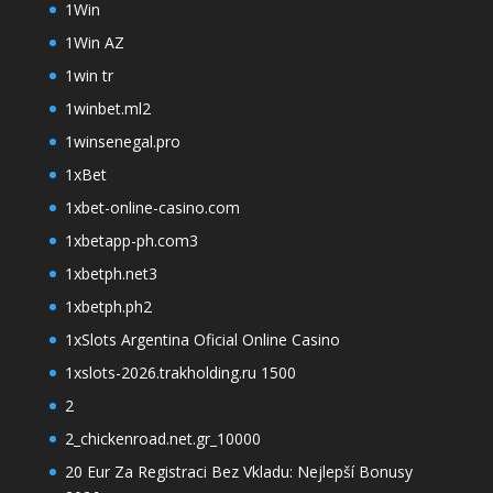
1Win
1Win AZ
1win tr
1winbet.ml2
1winsenegal.pro
1xBet
1xbet-online-casino.com
1xbetapp-ph.com3
1xbetph.net3
1xbetph.ph2
1xSlots Argentina Oficial Online Casino
1xslots-2026.trakholding.ru 1500
2
2_chickenroad.net.gr_10000
20 Eur Za Registraci Bez Vkladu: Nejlepší Bonusy