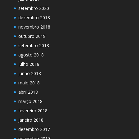
setembro 2020
dezembro 2018
novembro 2018
outubro 2018
setembro 2018
agosto 2018
julho 2018
junho 2018
maio 2018
abril 2018
março 2018
fevereiro 2018
janeiro 2018
dezembro 2017
novembro 2017