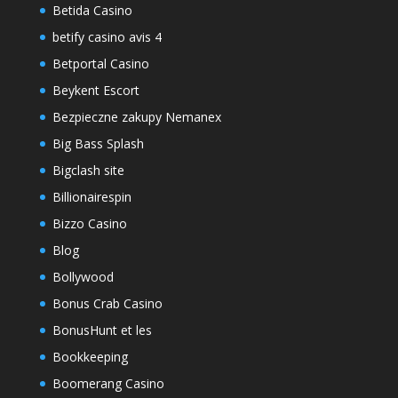
Betida Casino
betify casino avis 4
Betportal Casino
Beykent Escort
Bezpieczne zakupy Nemanex
Big Bass Splash
Bigclash site
Billionairespin
Bizzo Casino
Blog
Bollywood
Bonus Crab Casino
BonusHunt et les
Bookkeeping
Boomerang Casino