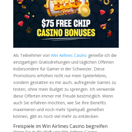
Als Teilnehmer von
Win Airlines Casino
genieße ich die
einzigartigen Gratisdrehungen und täglichen Offerten
insbesondere für Gamer in der Schweizer. Diese
Promotions erhöhen nicht nur mein Spielerlebnis,
sondern gestatten es mir auch, aufregende Games zu
testen, ohne mein Budget zu sprengen. Ich verwende
diese Offerten immer mit Freude bestmöglich. Wenn
auch Sie erfahren möchten, wie Sie Ihre Benefits
maximieren und noch mehr Spielspaß genießen
können, gibt es noch viel mehr zu entdecken.
Freispiele im Win Airlines Casino begreifen
Wenn Sie in die Welt von Win Airlines Casino