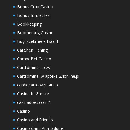
Bonus Crab Casino
BonusHunt et les
Bookkeeping
Boomerang Casino
Büyükçekmece Escort
Cai Shen Fishing
CampoBet Casino
Cardiominal – czy
Cardiominal w apteka-24online.pl
cardiosaratov.ru 4003
Casinado Greece
casinadoes.com2
Casino
Casino and Friends
Casino ohne Anmeldung