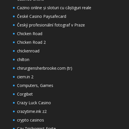
Cazino online și sloturi cu câștiguri reale
České Casino Paysafecard
Český profesionální fotograf v Praze
Chicken Road
Chicken Road 2
chickenroad
chilton
chirurgiensherbrooke.com (tr)
ciem.in 2
Computers, Games
Corgibet
Crazy Luck Casino
crazytime.ink z2
crypto casinos
Czy Trichomist Forte