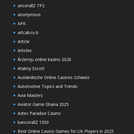
ancorallZ TP2
anonymous
APK
artcab.ru b
Article
Articles
Ārzemju online kazino 2026
Ataköy Escort
Ausländische Online Casinos Schweiz
Automotive Topics and Trends
Avia Masters
Aviator Game Ghana 2025
Aztec Paradise Casino
bancorallZ 1500
Best Online Casino Games for UK Players in 2025