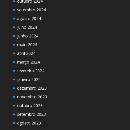
outubro 2024
setembro 2024
agosto 2024
julho 2024
junho 2024
maio 2024
abril 2024
março 2024
fevereiro 2024
janeiro 2024
dezembro 2023
novembro 2023
outubro 2023
setembro 2023
agosto 2023