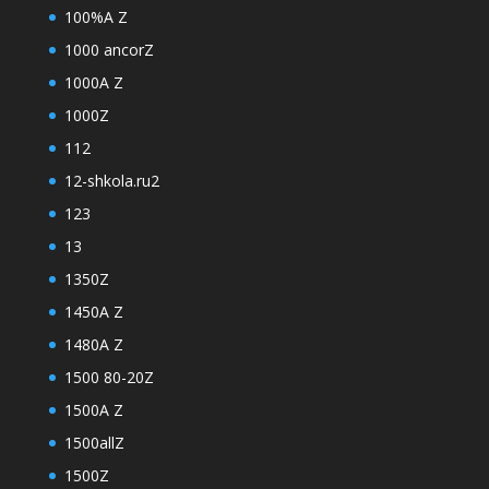
100%A Z
1000 ancorZ
1000A Z
1000Z
112
12-shkola.ru2
123
13
1350Z
1450A Z
1480A Z
1500 80-20Z
1500A Z
1500allZ
1500Z