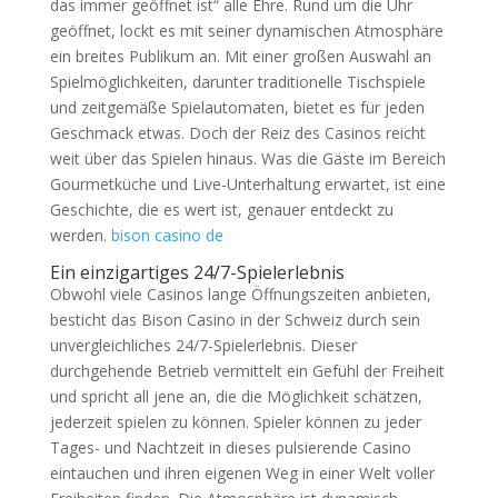
das immer geöffnet ist“ alle Ehre. Rund um die Uhr
geöffnet, lockt es mit seiner dynamischen Atmosphäre
ein breites Publikum an. Mit einer großen Auswahl an
Spielmöglichkeiten, darunter traditionelle Tischspiele
und zeitgemäße Spielautomaten, bietet es für jeden
Geschmack etwas. Doch der Reiz des Casinos reicht
weit über das Spielen hinaus. Was die Gäste im Bereich
Gourmetküche und Live-Unterhaltung erwartet, ist eine
Geschichte, die es wert ist, genauer entdeckt zu
werden.
bison casino de
Ein einzigartiges 24/7-Spielerlebnis
Obwohl viele Casinos lange Öffnungszeiten anbieten,
besticht das Bison Casino in der Schweiz durch sein
unvergleichliches 24/7-Spielerlebnis. Dieser
durchgehende Betrieb vermittelt ein Gefühl der Freiheit
und spricht all jene an, die die Möglichkeit schätzen,
jederzeit spielen zu können. Spieler können zu jeder
Tages- und Nachtzeit in dieses pulsierende Casino
eintauchen und ihren eigenen Weg in einer Welt voller