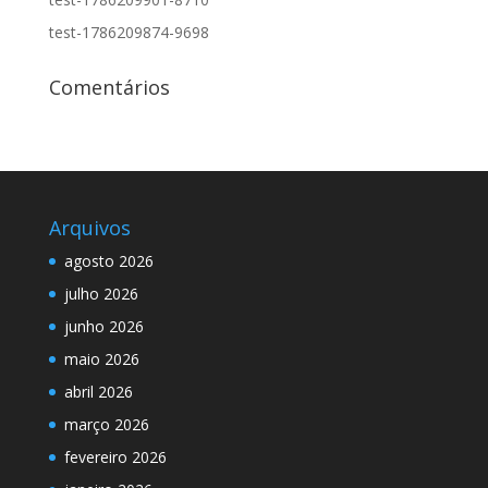
test-1786209874-9698
Comentários
Arquivos
agosto 2026
julho 2026
junho 2026
maio 2026
abril 2026
março 2026
fevereiro 2026