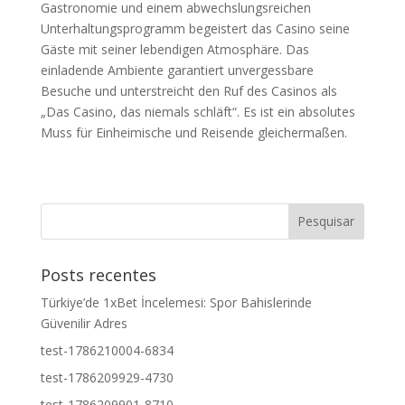
Gastronomie und einem abwechslungsreichen
Unterhaltungsprogramm begeistert das Casino seine
Gäste mit seiner lebendigen Atmosphäre. Das
einladende Ambiente garantiert unvergessbare
Besuche und unterstreicht den Ruf des Casinos als
„Das Casino, das niemals schläft“. Es ist ein absolutes
Muss für Einheimische und Reisende gleichermaßen.
Posts recentes
Türkiye’de 1xBet İncelemesi: Spor Bahislerinde
Güvenilir Adres
test-1786210004-6834
test-1786209929-4730
test-1786209901-8710