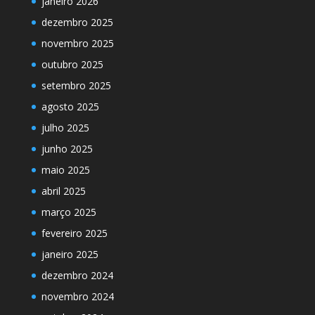
janeiro 2026
dezembro 2025
novembro 2025
outubro 2025
setembro 2025
agosto 2025
julho 2025
junho 2025
maio 2025
abril 2025
março 2025
fevereiro 2025
janeiro 2025
dezembro 2024
novembro 2024