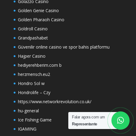
Golazzo Casino
Golden Genie Casino
Golden Pharaoh Casino
Goldroll Casino
Grandpashabet
Güvenilir online casino ve spor bahis platformu
Hajper Casino
hediyerehberim.com b
herzmensch.eu2
Hondro Sol w
Hondrolife – Czy
https://www.networkrevolution.co.uk/
hu-general
Falar agora com um
Ice Fishing Game
Representante
IGAMING