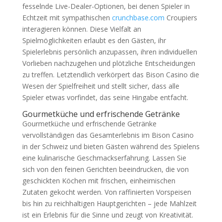
fesselnde Live-Dealer-Optionen, bei denen Spieler in
Echtzeit mit sympathischen
crunchbase.com
Croupiers
interagieren können. Diese Vielfalt an
Spielmöglichkeiten erlaubt es den Gästen, ihr
Spielerlebnis persönlich anzupassen, ihren individuellen
Vorlieben nachzugehen und plötzliche Entscheidungen
zu treffen. Letztendlich verkörpert das Bison Casino die
Wesen der Spielfreiheit und stellt sicher, dass alle
Spieler etwas vorfindet, das seine Hingabe entfacht.
Gourmetküche und erfrischende Getränke
Gourmetküche und erfrischende Getränke
vervollständigen das Gesamterlebnis im Bison Casino
in der Schweiz und bieten Gästen während des Spielens
eine kulinarische Geschmackserfahrung. Lassen Sie
sich von den feinen Gerichten beeindrucken, die von
geschickten Köchen mit frischen, einheimischen
Zutaten gekocht werden. Von raffinierten Vorspeisen
bis hin zu reichhaltigen Hauptgerichten – jede Mahlzeit
ist ein Erlebnis für die Sinne und zeugt von Kreativität.