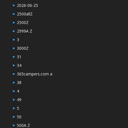
2026-06-25
2500allZ
2500Z
2999A Z
3
3000Z
31
34
365campers.com a
38
4
49
5
50
500A Z