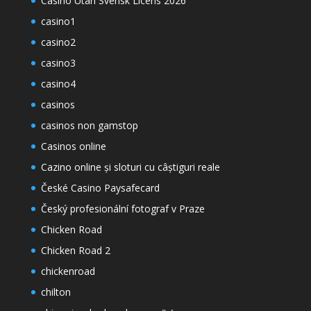
Casino Utan Svensk Licens 2026
casino1
casino2
casino3
casino4
casinos
casinos non gamstop
Casinos online
Cazino online și sloturi cu câștiguri reale
České Casino Paysafecard
Český profesionální fotograf v Praze
Chicken Road
Chicken Road 2
chickenroad
chilton