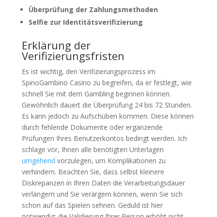
Überprüfung der Zahlungsmethoden
Selfie zur Identitätsverifizierung
Erklärung der
Verifizierungsfristen
Es ist wichtig, den Verifizierungsprozess im
SpinoGambino Casino zu begreifen, da er festlegt, wie
schnell Sie mit dem Gambling beginnen können.
Gewöhnlich dauert die Überprüfung 24 bis 72 Stunden.
Es kann jedoch zu Aufschüben kommen. Diese können
durch fehlende Dokumente oder ergänzende
Prüfungen Ihres Benutzerkontos bedingt werden. Ich
schlage vor, Ihnen alle benötigten Unterlagen
umgehend
vorzulegen, um Komplikationen zu
verhindern. Beachten Sie, dass selbst kleinere
Diskrepanzen in Ihren Daten die Verarbeitungsdauer
verlängern und Sie verärgern können, wenn Sie sich
schon auf das Spielen sehnen. Geduld ist hier
notwendig; die Validierung Ihrer Person erhöht nicht