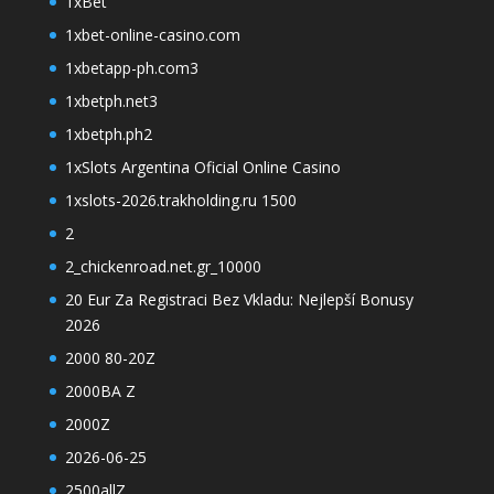
1xBet
1xbet-online-casino.com
1xbetapp-ph.com3
1xbetph.net3
1xbetph.ph2
1xSlots Argentina Oficial Online Casino
1xslots-2026.trakholding.ru 1500
2
2_chickenroad.net.gr_10000
20 Eur Za Registraci Bez Vkladu: Nejlepší Bonusy
2026
2000 80-20Z
2000BA Z
2000Z
2026-06-25
2500allZ