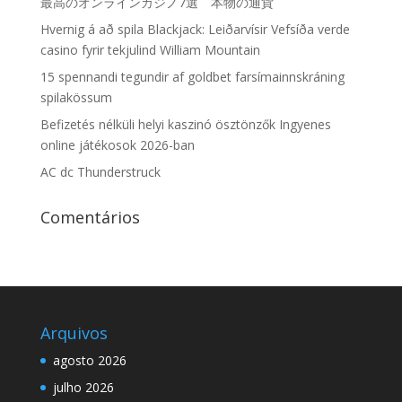
最高のオンラインカジノ7選 本物の通貨
Hvernig á að spila Blackjack: Leiðarvísir Vefsíða verde
casino fyrir tekjulind William Mountain
15 spennandi tegundir af goldbet farsímainnskráning
spilakössum
Befizetés nélküli helyi kaszinó ösztönzők Ingyenes
online játékosok 2026-ban
AC dc Thunderstruck
Comentários
Arquivos
agosto 2026
julho 2026