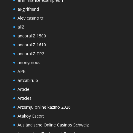
ai in finance examples 1
ai-girlfriend
Alev casino tr
allZ
ancorallZ 1500
ancorallZ 1610
ancorallZ TP2
anonymous
APK
artcab.ru b
Article
Articles
Ārzemju online kazino 2026
Ataköy Escort
Ausländische Online Casinos Schweiz