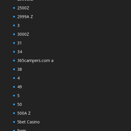
2500Z
2999A Z
3
3000Z
31
34
365campers.com a
38
4
49
5
50
500A Z
5bet Casino
5win