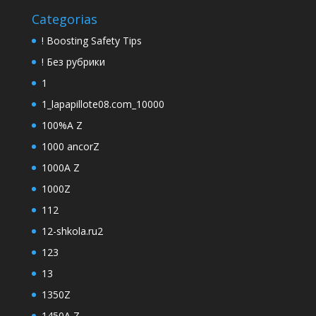
Categorias
! Boosting Safety Tips
! Без рубрики
1
1_lapapillote08.com_10000
100%A Z
1000 ancorZ
1000A Z
1000Z
112
12-shkola.ru2
123
13
1350Z
1450A Z