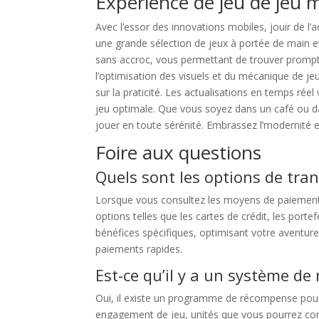
Expérience de jeu de jeu m
Avec l’essor des innovations mobiles, jouir de l
une grande sélection de jeux à portée de main et
sans accroc, vous permettant de trouver prompte
l’optimisation des visuels et du mécanique de 
sur la praticité. Les actualisations en temps ré
jeu optimale. Que vous soyez dans un café ou d
jouer en toute sérénité. Embrassez l’modernité e
Foire aux questions
Quels sont les options de tra
Lorsque vous consultez les moyens de paiement o
options telles que les cartes de crédit, les port
bénéfices spécifiques, optimisant votre aventure
paiements rapides.
Est-ce qu’il y a un système de
Oui, il existe un programme de récompense pour 
engagement de jeu, unités que vous pourrez conver