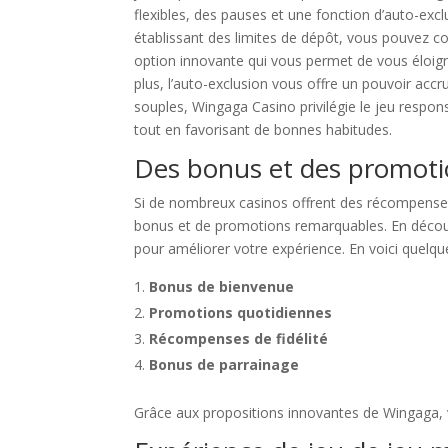
flexibles, des pauses et une fonction d’auto-exc
établissant des limites de dépôt, vous pouvez c
option innovante qui vous permet de vous éloig
plus, l’auto-exclusion vous offre un pouvoir accr
souples, Wingaga Casino privilégie le jeu respo
tout en favorisant de bonnes habitudes.
Des bonus et des promot
Si de nombreux casinos offrent des récompenses
bonus et de promotions remarquables. En décou
pour améliorer votre expérience. En voici quelq
Bonus de bienvenue
Promotions quotidiennes
Récompenses de fidélité
Bonus de parrainage
Grâce aux propositions innovantes de Wingaga, vo