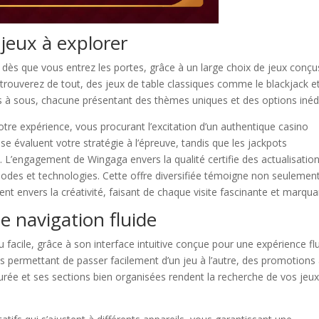
 jeux à explorer
 dès que vous entrez les portes, grâce à un large choix de jeux conçu
 trouverez de tout, des jeux de table classiques comme le blackjack et
à sous, chacune présentant des thèmes uniques et des options inédi
 votre expérience, vous procurant l’excitation d’un authentique casino
se évaluent votre stratégie à l’épreuve, tandis que les jackpots
. L’engagement de Wingaga envers la qualité certifie des actualisatio
modes et technologies. Cette offre diversifiée témoigne non seulemen
ent envers la créativité, faisant de chaque visite fascinante et marqua
e navigation fluide
 facile, grâce à son interface intuitive conçue pour une expérience flu
s permettant de passer facilement d’un jeu à l’autre, des promotions
rée et ses sections bien organisées rendent la recherche de vos jeu