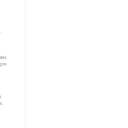
.
 des
açon
s
t
s.