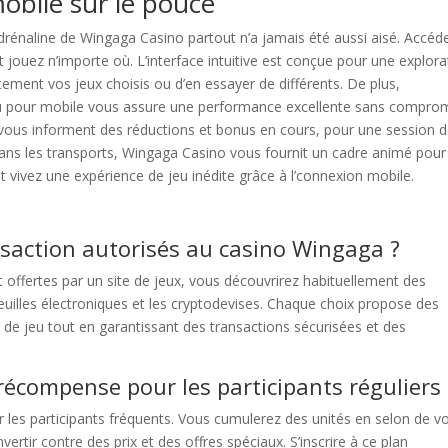
obile sur le pouce
’adrénaline de Wingaga Casino partout n’a jamais été aussi aisé. Accéd
 jouez n’importe où. L’interface intuitive est conçue pour une explora
ment vos jeux choisis ou d’en essayer de différents. De plus,
jeu pour mobile vous assure une performance excellente sans compro
el vous informent des réductions et bonus en cours, pour une session 
ans les transports, Wingaga Casino vous fournit un cadre animé pour
t vivez une expérience de jeu inédite grâce à l’connexion mobile.
nsaction autorisés au casino Wingaga ?
ffertes par un site de jeux, vous découvrirez habituellement des
efeuilles électroniques et les cryptodevises. Chaque choix propose des
 de jeu tout en garantissant des transactions sécurisées et des
 récompense pour les participants réguliers 
les participants fréquents. Vous cumulerez des unités en selon de v
tir contre des prix et des offres spéciaux. S’inscrire à ce plan