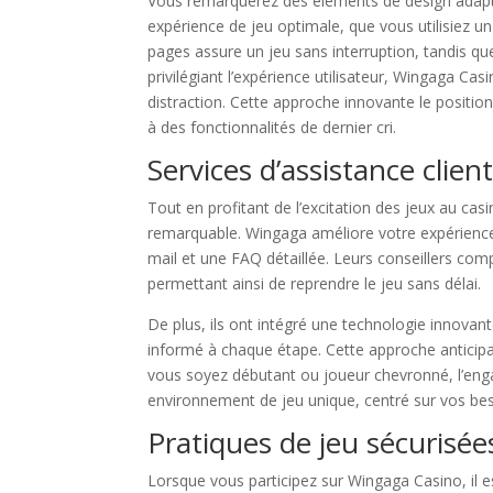
Vous remarquerez des éléments de design adaptati
expérience de jeu optimale, que vous utilisiez 
pages assure un jeu sans interruption, tandis que l
privilégiant l’expérience utilisateur, Wingaga C
distraction. Cette approche innovante le positi
à des fonctionnalités de dernier cri.
Services d’assistance clien
Tout en profitant de l’excitation des jeux au casi
remarquable. Wingaga améliore votre expérience 
mail et une FAQ détaillée. Leurs conseillers c
permettant ainsi de reprendre le jeu sans délai.
De plus, ils ont intégré une technologie innova
informé à chaque étape. Cette approche anticipat
vous soyez débutant ou joueur chevronné, l’eng
environnement de jeu unique, centré sur vos be
Pratiques de jeu sécurisées
Lorsque vous participez sur Wingaga Casino, il es