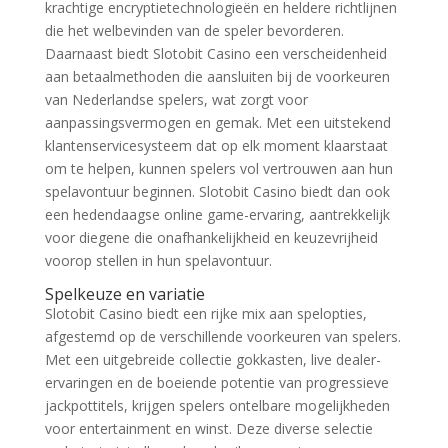
krachtige encryptietechnologieën en heldere richtlijnen
die het welbevinden van de speler bevorderen.
Daarnaast biedt Slotobit Casino een verscheidenheid
aan betaalmethoden die aansluiten bij de voorkeuren
van Nederlandse spelers, wat zorgt voor
aanpassingsvermogen en gemak. Met een uitstekend
klantenservicesysteem dat op elk moment klaarstaat
om te helpen, kunnen spelers vol vertrouwen aan hun
spelavontuur beginnen. Slotobit Casino biedt dan ook
een hedendaagse online game-ervaring, aantrekkelijk
voor diegene die onafhankelijkheid en keuzevrijheid
voorop stellen in hun spelavontuur.
Spelkeuze en variatie
Slotobit Casino biedt een rijke mix aan spelopties,
afgestemd op de verschillende voorkeuren van spelers.
Met een uitgebreide collectie gokkasten, live dealer-
ervaringen en de boeiende potentie van progressieve
jackpottitels, krijgen spelers ontelbare mogelijkheden
voor entertainment en winst. Deze diverse selectie