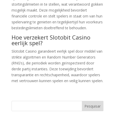
stortingslimieten in te stellen, wat verantwoord gokken
mogelijk maakt. Deze mogelijkheid bevordert
financiële controle en stelt spelers in staat om van hun
spelervaring te genieten en tegelijkertijd hun voorkeurs
bestedingslimieten doeltreffend te behouden.
Hoe verzekert Slotobit Casino
eerlijk spel?
Slotobit Casino garandeert eerlijk spel door middel van
strikte algoritmen en Random Number Generators
(RNG’s), die periodiek worden geïnspecteerd door
derde partij instanties. Deze toewijding bevordert
transparantie en rechtschapenheid, waardoor spelers
met vertrouwen kunnen spelen en veilig kunnen spelen.