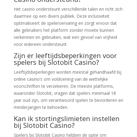
Het casino ondersteunt verschillende talen en richt zich
daarmee op een divers publiek. Deze inclusiviteit
optimaliseert de spelerservaring en zorgt ervoor dat
alle gebruikers het platform zonder moeite kunnen
verkennen en gebruiken, wat een gevoel van vrijheid
voor iedereen ondersteunt.
Zijn er leeftijdsbeperkingen voor
spelers bij Slotobit Casino?
Leeftijdsbeperkingen worden meestal gehandhaafd bij
online casino’s om voldoening van de wettelijke
voorschriften te verzekeren. De meeste platforms,
waaronder Slotobit, vragen dat spelers minimaal 18
jaar oud zijn, om verantwoord spelen te bevorderen en
minderjarigen te behoeden.
Kan ik stortingslimieten instellen
bij Slotobit Casino?
Spelers bij Slotobit Casino hebben de optie om