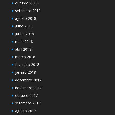
outubro 2018
setembro 2018
agosto 2018
julho 2018
junho 2018
maio 2018
abril 2018
março 2018
fevereiro 2018
janeiro 2018
dezembro 2017
novembro 2017
outubro 2017
setembro 2017
agosto 2017