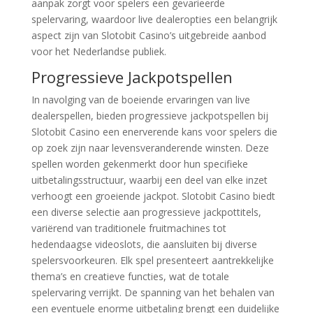
aanpak zorgt voor spelers een gevarieerde
spelervaring, waardoor live dealeropties een belangrijk
aspect zijn van Slotobit Casino’s uitgebreide aanbod
voor het Nederlandse publiek.
Progressieve Jackpotspellen
In navolging van de boeiende ervaringen van live
dealerspellen, bieden progressieve jackpotspellen bij
Slotobit Casino een enerverende kans voor spelers die
op zoek zijn naar levensveranderende winsten. Deze
spellen worden gekenmerkt door hun specifieke
uitbetalingsstructuur, waarbij een deel van elke inzet
verhoogt een groeiende jackpot. Slotobit Casino biedt
een diverse selectie aan progressieve jackpottitels,
variërend van traditionele fruitmachines tot
hedendaagse videoslots, die aansluiten bij diverse
spelersvoorkeuren. Elk spel presenteert aantrekkelijke
thema’s en creatieve functies, wat de totale
spelervaring verrijkt. De spanning van het behalen van
een eventuele enorme uitbetaling brengt een duidelijke