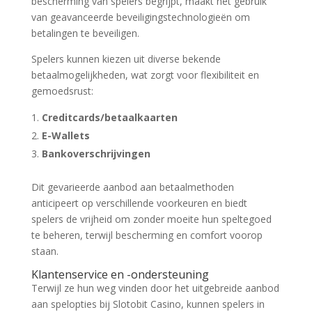
bescherming van spelers begrijpt, maakt het gebruik
van geavanceerde beveiligingstechnologieën om
betalingen te beveiligen.
Spelers kunnen kiezen uit diverse bekende
betaalmogelijkheden, wat zorgt voor flexibiliteit en
gemoedsrust:
Creditcards/betaalkaarten
E-Wallets
Bankoverschrijvingen
Dit gevarieerde aanbod aan betaalmethoden
anticipeert op verschillende voorkeuren en biedt
spelers de vrijheid om zonder moeite hun speltegoed
te beheren, terwijl bescherming en comfort voorop
staan.
Klantenservice en -ondersteuning
Terwijl ze hun weg vinden door het uitgebreide aanbod
aan spelopties bij Slotobit Casino, kunnen spelers in