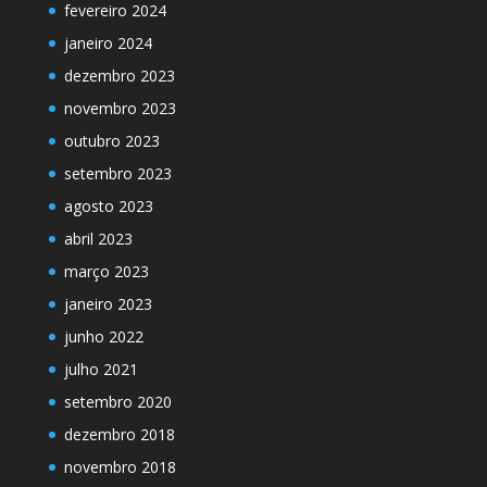
fevereiro 2024
janeiro 2024
dezembro 2023
novembro 2023
outubro 2023
setembro 2023
agosto 2023
abril 2023
março 2023
janeiro 2023
junho 2022
julho 2021
setembro 2020
dezembro 2018
novembro 2018