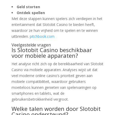
Geld storten
Ontdek spellen
Met deze stappen kunnen spelers zich verdiepen in het
entertainment dat Slotobit Casino te bieden heeft,
waardoor ze hun vrijheid om te spelen en te winnen
uitbreiden.
pitchbook.com
Veelgestelde vragen
Is Slotobit Casino beschikbaar
voor mobiele apparaten?
Het analyse richt zich op de bereikbaarheid van Slotobit
Casino via mobiele apparaten. Analyses wijst uit dat
veel moderne online casino’s prioriteit geven aan
mobiele compatibiliteit, waardoor gebruikers
moeiteloos kunnen genieten van spelervaringen op
smartphones en tablets, wat de
gebruikersbetrokkenheid vergroot.
Welke talen worden door Slotobit
Casino ondersteund?