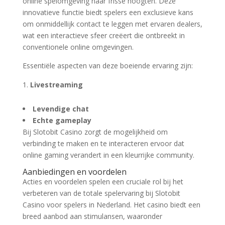
online spelomgeving naar frisse hoogten. Deze
innovatieve functie biedt spelers een exclusieve kans
om onmiddellijk contact te leggen met ervaren dealers,
wat een interactieve sfeer creëert die ontbreekt in
conventionele online omgevingen.
Essentiële aspecten van deze boeiende ervaring zijn:
Livestreaming
Levendige chat
Echte gameplay
Bij Slotobit Casino zorgt de mogelijkheid om
verbinding te maken en te interacteren ervoor dat
online gaming verandert in een kleurrijke community.
Aanbiedingen en voordelen
Acties en voordelen spelen een cruciale rol bij het
verbeteren van de totale spelervaring bij Slotobit
Casino voor spelers in Nederland. Het casino biedt een
breed aanbod aan stimulansen, waaronder