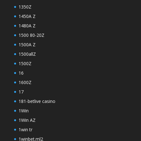
1350Z
1450A Z
1480A Z
1500 80-20Z
1500A Z
1500allZ
1500Z
16
1600Z
17
181-betlive casino
1Win
1Win AZ
1win tr
1winbet.ml2