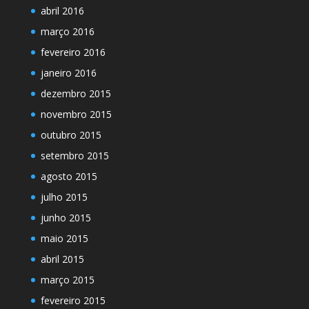
abril 2016
março 2016
fevereiro 2016
janeiro 2016
dezembro 2015
novembro 2015
outubro 2015
setembro 2015
agosto 2015
julho 2015
junho 2015
maio 2015
abril 2015
março 2015
fevereiro 2015