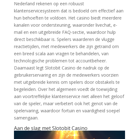
Nederland rekenen op een robuust
klantenservicesysteem dat is bedoeld om effectief aan
hun behoeften te voldoen. Het casino biedt meerdere
kanalen voor ondersteuning, waaronder livechat, e-
mail en een uitgebreide FAQ-sectie, waardoor hulp
direct beschikbaar is. Spelers waarderen de vlugge
reactietijden, met medewerkers die zijn getraind om
een breed scala aan vragen te behandelen, van
technologische problemen tot accountbeheer.
Daarnaast legt Slotobit Casino de nadruk op de
gebruikerservaring en zijn de medewerkers voorzien
met uitgebreide kennis om spelers door obstakels te
begeleiden. Over het algemeen voedt de toewijding
aan voortreffelijke klantenservice niet alleen het geloof
van de speler, maar verbetert ook het genot van de
spelervaring, waardoor fortuin en vaardigheid soepel
samengaan.
Aan de slag met Slotobit Casino