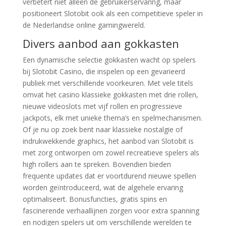
verbetert niet alleen de gebruikerservaring, maar
positioneert Slotobit ook als een competitieve speler in
de Nederlandse online gamingwereld.
Divers aanbod aan gokkasten
Een dynamische selectie gokkasten wacht op spelers
bij Slotobit Casino, die inspelen op een gevarieerd
publiek met verschillende voorkeuren. Met vele titels
omvat het casino klassieke gokkasten met drie rollen,
nieuwe videoslots met vijf rollen en progressieve
jackpots, elk met unieke thema’s en spelmechanismen.
Of je nu op zoek bent naar klassieke nostalgie of
indrukwekkende graphics, het aanbod van Slotobit is
met zorg ontworpen om zowel recreatieve spelers als
high rollers aan te spreken. Bovendien bieden
frequente updates dat er voortdurend nieuwe spellen
worden geïntroduceerd, wat de algehele ervaring
optimaliseert. Bonusfuncties, gratis spins en
fascinerende verhaallijnen zorgen voor extra spanning
en nodigen spelers uit om verschillende werelden te