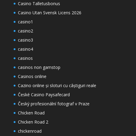
Casino Talletusbonus
Casino Utan Svensk Licens 2026
casino1
casino2
casino3
casino4
casinos
casinos non gamstop
Casinos online
Cazino online și sloturi cu câștiguri reale
České Casino Paysafecard
Český profesionální fotograf v Praze
Chicken Road
Chicken Road 2
chickenroad