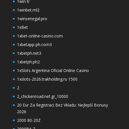
1win tr
1winbet.ml2
1winsenegal.pro
1xBet
1xbet-online-casino.com
1xbetapp-ph.com3
1xbetph.net3
1xbetph.ph2
1xSlots Argentina Oficial Online Casino
1xslots-2026.trakholding.ru 1500
2
2_chickenroad.net.gr_10000
20 Eur Za Registraci Bez Vkladu: Nejlepší Bonusy
2026
2000 80-20Z
2000BA Z