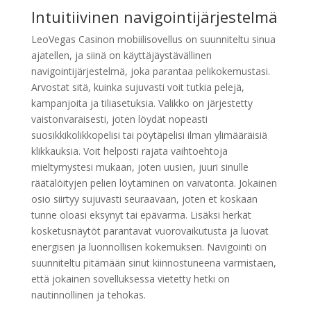
Intuitiivinen navigointijärjestelmä
LeoVegas Casinon mobiilisovellus on suunniteltu sinua
ajatellen, ja siinä on käyttäjäystävällinen
navigointijärjestelmä, joka parantaa pelikokemustasi.
Arvostat sitä, kuinka sujuvasti voit tutkia pelejä,
kampanjoita ja tiliasetuksia. Valikko on järjestetty
vaistonvaraisesti, joten löydät nopeasti
suosikkikolikkopelisi tai pöytäpelisi ilman ylimääräisiä
klikkauksia. Voit helposti rajata vaihtoehtoja
mieltymystesi mukaan, joten uusien, juuri sinulle
räätälöityjen pelien löytäminen on vaivatonta. Jokainen
osio siirtyy sujuvasti seuraavaan, joten et koskaan
tunne oloasi eksynyt tai epävarma. Lisäksi herkät
kosketusnäytöt parantavat vuorovaikutusta ja luovat
energisen ja luonnollisen kokemuksen. Navigointi on
suunniteltu pitämään sinut kiinnostuneena varmistaen,
että jokainen sovelluksessa vietetty hetki on
nautinnollinen ja tehokas.