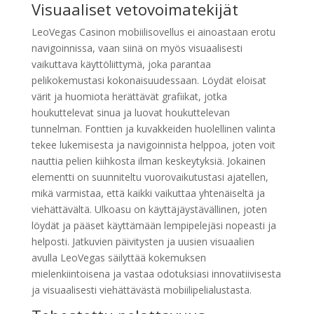
Visuaaliset vetovoimatekijät
LeoVegas Casinon mobiilisovellus ei ainoastaan erotu
navigoinnissa, vaan siinä on myös visuaalisesti
vaikuttava käyttöliittymä, joka parantaa
pelikokemustasi kokonaisuudessaan. Löydät eloisat
värit ja huomiota herättävät grafiikat, jotka
houkuttelevat sinua ja luovat houkuttelevan
tunnelman. Fonttien ja kuvakkeiden huolellinen valinta
tekee lukemisesta ja navigoinnista helppoa, joten voit
nauttia pelien kiihkosta ilman keskeytyksiä. Jokainen
elementti on suunniteltu vuorovaikutustasi ajatellen,
mikä varmistaa, että kaikki vaikuttaa yhtenäiseltä ja
viehättävältä. Ulkoasu on käyttäjäystävällinen, joten
löydät ja pääset käyttämään lempipelejäsi nopeasti ja
helposti. Jatkuvien päivitysten ja uusien visuaalien
avulla LeoVegas säilyttää kokemuksen
mielenkiintoisena ja vastaa odotuksiasi innovatiivisesta
ja visuaalisesti viehättävästä mobiilipelialustasta.