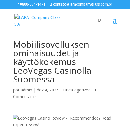
0800-591-1471
contato@laracompanyglass.com.br
Mobiilisovelluksen
ominaisuudet ja
käyttökokemus
LeoVegas Casinolla
Suomessa
por
admin
|
dez 4, 2025
|
Uncategorized
|
0
Comentários