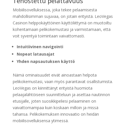
Tehostettu pelattavuus
Mobiilisovelluksessa, joka tekee pelaamisesta
mahdollisimman sujuvaa, on jotain erityistä. LeoVegas
Casinon helppokäyttöinen käyttöliittymä on muotoiltu
kohentamaan pelikokemustasi ja varmistamaan, että
voit syventyä toimintaan vaivattomasti.
Intuitiivinen navigointi
Nopeat latausajat
Yhden napsautuksen käyttö
Nämä ominaisuudet eivät ainoastaan helpota
pelikokemustasi, vaan myös parantavat osallistumista.
LeoVegas on kiinnittänyt erityistä huomiota
pelaajalähtöiseen suunnitteluun ja asettaa nautinnon
etusijalle, joten suosikkipeliesi pelaaminen on
vaivattomampaa kuin koskaan milloin ja missä
tahansa. Pelikokemuksen innovaatio on heidän
mobiilisovelluksensa ytimessä.