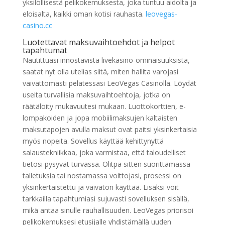
yksilöllisestä pelikokemuksesta, joka tuntuu aidolta ja
eloisalta, kaikki oman kotisi rauhasta.
leovegas-
casino.cc
Luotettavat maksuvaihtoehdot ja helpot
tapahtumat
Nautittuasi innostavista livekasino-ominaisuuksista,
saatat nyt olla utelias siitä, miten hallita varojasi
vaivattomasti pelatessasi LeoVegas Casinolla. Löydät
useita turvallisia maksuvaihtoehtoja, jotka on
räätälöity mukavuutesi mukaan. Luottokorttien, e-
lompakoiden ja jopa mobiilimaksujen kaltaisten
maksutapojen avulla maksut ovat paitsi yksinkertaisia
myös nopeita. Sovellus käyttää kehittynyttä
salaustekniikkaa, joka varmistaa, että taloudelliset
tietosi pysyvät turvassa. Olitpa sitten suorittamassa
talletuksia tai nostamassa voittojasi, prosessi on
yksinkertaistettu ja vaivaton käyttää. Lisäksi voit
tarkkailla tapahtumiasi sujuvasti sovelluksen sisällä,
mikä antaa sinulle rauhallisuuden. LeoVegas priorisoi
pelikokemuksesi etusijalle yhdistämällä uuden