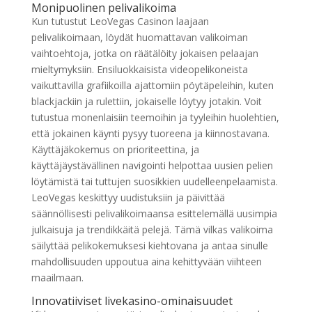
Monipuolinen pelivalikoima
Kun tutustut LeoVegas Casinon laajaan
pelivalikoimaan, löydät huomattavan valikoiman
vaihtoehtoja, jotka on räätälöity jokaisen pelaajan
mieltymyksiin. Ensiluokkaisista videopelikoneista
vaikuttavilla grafiikoilla ajattomiin pöytäpeleihin, kuten
blackjackiin ja rulettiin, jokaiselle löytyy jotakin. Voit
tutustua monenlaisiin teemoihin ja tyyleihin huolehtien,
että jokainen käynti pysyy tuoreena ja kiinnostavana.
Käyttäjäkokemus on prioriteettina, ja
käyttäjäystävällinen navigointi helpottaa uusien pelien
löytämistä tai tuttujen suosikkien uudelleenpelaamista.
LeoVegas keskittyy uudistuksiin ja päivittää
säännöllisesti pelivalikoimaansa esittelemällä uusimpia
julkaisuja ja trendikkäitä pelejä. Tämä vilkas valikoima
säilyttää pelikokemuksesi kiehtovana ja antaa sinulle
mahdollisuuden uppoutua aina kehittyvään viihteen
maailmaan.
Innovatiiviset livekasino-ominaisuudet