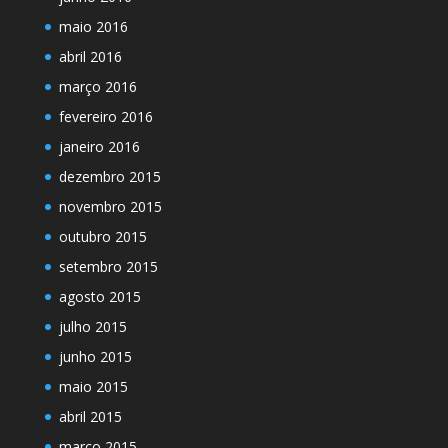
maio 2016
abril 2016
março 2016
fevereiro 2016
janeiro 2016
dezembro 2015
novembro 2015
outubro 2015
setembro 2015
agosto 2015
julho 2015
junho 2015
maio 2015
abril 2015
março 2015