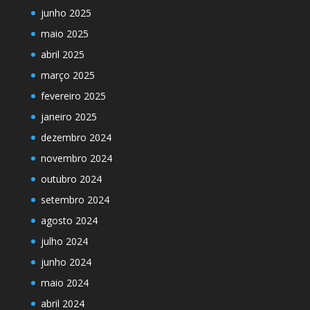
junho 2025
maio 2025
abril 2025
março 2025
fevereiro 2025
janeiro 2025
dezembro 2024
novembro 2024
outubro 2024
setembro 2024
agosto 2024
julho 2024
junho 2024
maio 2024
abril 2024