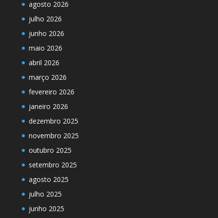
agosto 2026
julho 2026
junho 2026
maio 2026
abril 2026
março 2026
fevereiro 2026
janeiro 2026
dezembro 2025
novembro 2025
outubro 2025
setembro 2025
agosto 2025
julho 2025
junho 2025