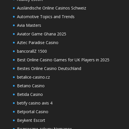
Ausländische Online Casinos Schweiz
Automotive Topics and Trends
Avia Masters
Aviator Game Ghana 2025
Aztec Paradise Casino
bancorallZ 1500
Best Online Casino Games for UK Players in 2025
Bestes Online Casino Deutschland
betalice-casino.cz
Betano Casino
Betida Casino
betify casino avis 4
Betportal Casino
Beykent Escort
Bezpieczne zakupy Nemanex