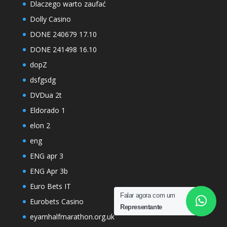
Dlaczego warto zaufać
Dolly Casino
DONE 240679 17.10
DONE 241498 16.10
dopZ
dsfgsdg
DVDua 2t
Eldorado 1
elon 2
eng
ENG apr 3
ENG Apr 3b
Euro Bets IT
Falar agora com um
Eurobets Casino
Representante
eyamhalfmarathon.org.uk