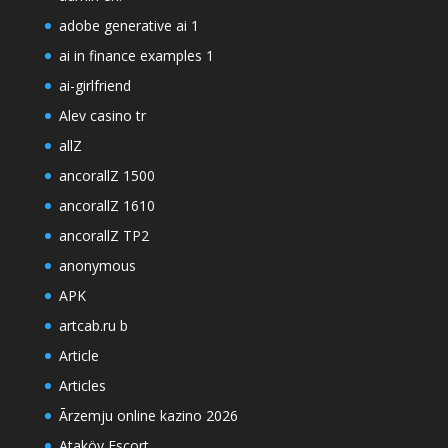
adobe generative ai 1
ai in finance examples 1
ai-girlfriend
Alev casino tr
allZ
ancorallZ 1500
ancorallZ 1610
ancorallZ TP2
anonymous
APK
artcab.ru b
Article
Articles
Ārzemju online kazino 2026
Ataköy Escort