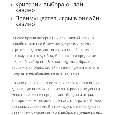
Критерии выбора онлайн-
казино
Преимущества игры в онлайн-
казино
В наше время интернета и технологий, казино
онлайн стали все более популярными. Многие
игроки предпочитают играть в онлайн казино,
потому что это удобно, безопасно и предлагает
широкий выбор игр. В этом году мы собрали для
вас список лучших онлайн казино, где вы можете
получать незабываемые впечатления.
Казино онлайн – это не только слоты, но и игры на
деньги, где вы можете выиграть реальные деньги.
Некоторые из них предлагают бонусы и акции,
которые могут помочь вам начать играть с более
высокими ставками. В этом году мы наблюдали за
развитием онлайн казино и выбрали лучшие из них.