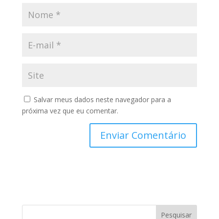
Salvar meus dados neste navegador para a
próxima vez que eu comentar.