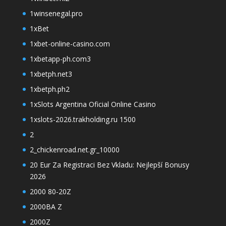
1winsenegal.pro
1xBet
1xbet-online-casino.com
1xbetapp-ph.com3
1xbetph.net3
1xbetph.ph2
1xSlots Argentina Oficial Online Casino
1xslots-2026.trakholding.ru 1500
2
2_chickenroad.net.gr_10000
20 Eur Za Registraci Bez Vkladu: Nejlepší Bonusy
2026
2000 80-20Z
2000BA Z
2000Z