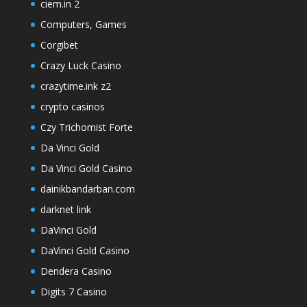
ciem.in 2
Computers, Games
Corgibet
Crazy Luck Casino
crazytime.ink z2
crypto casinos
Czy Trichomist Forte
Da Vinci Gold
Da Vinci Gold Casino
dainikbandarban.com
darknet link
DaVinci Gold
DaVinci Gold Casino
Dendera Casino
Digits 7 Casino