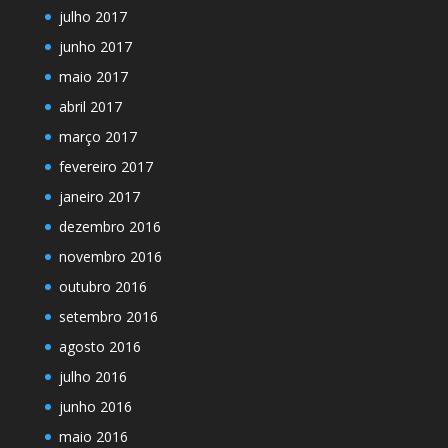
julho 2017
junho 2017
maio 2017
abril 2017
março 2017
fevereiro 2017
janeiro 2017
dezembro 2016
novembro 2016
outubro 2016
setembro 2016
agosto 2016
julho 2016
junho 2016
maio 2016