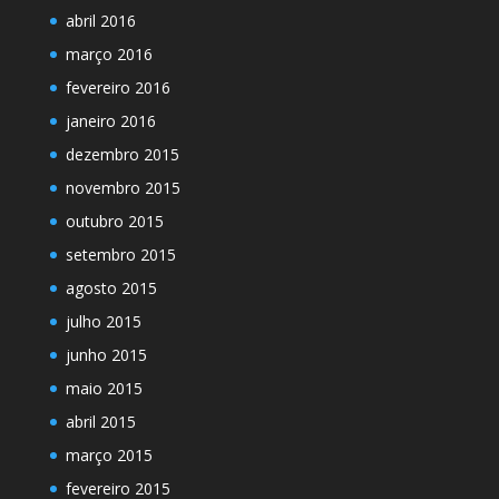
abril 2016
março 2016
fevereiro 2016
janeiro 2016
dezembro 2015
novembro 2015
outubro 2015
setembro 2015
agosto 2015
julho 2015
junho 2015
maio 2015
abril 2015
março 2015
fevereiro 2015