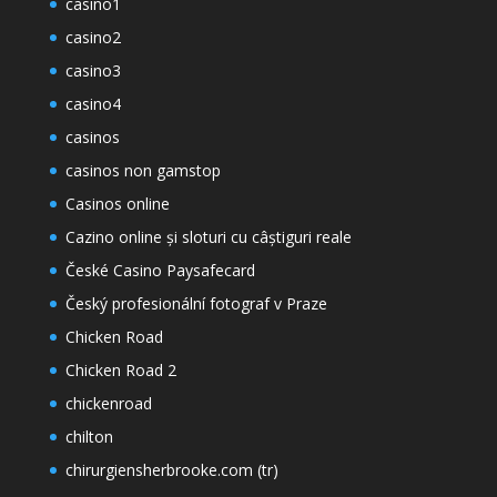
casino1
casino2
casino3
casino4
casinos
casinos non gamstop
Casinos online
Cazino online și sloturi cu câștiguri reale
České Casino Paysafecard
Český profesionální fotograf v Praze
Chicken Road
Chicken Road 2
chickenroad
chilton
chirurgiensherbrooke.com (tr)