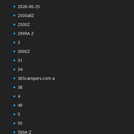
2026-06-25
2500allZ
2500Z
2999A Z
3
3000Z
31
34
365campers.com a
38
4
49
5
50
500A Z