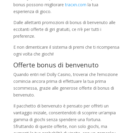
bonus possono migliorare
tracxn.com
la tua
esperienza di gioco.
Dalle allettanti promozioni di bonus di benvenuto alle
eccitanti offerte di giri gratuiti, ce n’è per tutti i
preferenze.
E non dimenticare il sistema di premi che ti ricompensa
ogni volta che giochi!
Offerte bonus di benvenuto
Quando entri nel Dolly Casino, troverai che l’emozione
comincia ancora prima di effettuare la tua prima
scommessa, grazie alle generose offerte di bonus di
benvenuto.
Il pacchetto di benvenuto è pensato per offrirti un
vantaggio iniziale, consentendoti di scoprire un’ampia
gamma di giochi senza spendere una fortuna.
Sfruttando di queste offerte, non solo giochi, ma