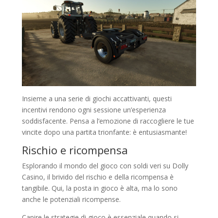
Insieme a una serie di giochi accattivanti, questi
incentivi rendono ogni sessione un’esperienza
soddisfacente. Pensa a l’emozione di raccogliere le tue
vincite dopo una partita trionfante: è entusiasmante!
Rischio e ricompensa
Esplorando il mondo del gioco con soldi veri su Dolly
Casino, il brivido del rischio e della ricompensa è
tangibile. Qui, la posta in gioco è alta, ma lo sono
anche le potenziali ricompense.
Capire le strategie di gioco è essenziale quando si