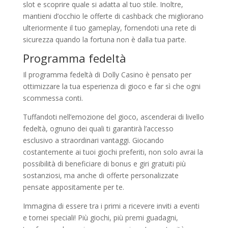
slot e scoprire quale si adatta al tuo stile. Inoltre,
mantieni d’occhio le offerte di cashback che migliorano
ulteriormente il tuo gameplay, fornendoti una rete di
sicurezza quando la fortuna non è dalla tua parte.
Programma fedeltà
Il programma fedeltà di Dolly Casino è pensato per
ottimizzare la tua esperienza di gioco e far sì che ogni
scommessa conti.
Tuffandoti nell’emozione del gioco, ascenderai di livello
fedeltà, ognuno dei quali ti garantirà l’accesso
esclusivo a straordinari vantaggi. Giocando
costantemente ai tuoi giochi preferiti, non solo avrai la
possibilità di beneficiare di bonus e giri gratuiti più
sostanziosi, ma anche di offerte personalizzate
pensate appositamente per te.
Immagina di essere tra i primi a ricevere inviti a eventi
e tornei speciali! Più giochi, più premi guadagni,