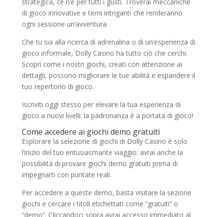
strategica, ce n’è per tutti i gusti. Troverai meccaniche
di gioco innovative e temi intriganti che renderanno
ogni sessione un’avventura.
Che tu sia alla ricerca di adrenalina o di un’esperienza di
gioco informale, Dolly Casino ha tutto ciò che cerchi.
Scopri come i nostri giochi, creati con attenzione ai
dettagli, possono migliorare le tue abilità e espandere il
tuo repertorio di gioco.
Iscriviti oggi stesso per elevare la tua esperienza di
gioco a nuovi livelli: la padronanza è a portata di gioco!
Come accedere ai giochi demo gratuiti
Esplorare la selezione di giochi di Dolly Casino è solo
l’inizio del tuo entusiasmante viaggio: avrai anche la
possibilità di provare giochi demo gratuiti prima di
impegnarti con puntate reali.
Per accedere a queste demo, basta visitare la sezione
giochi e cercare i titoli etichettati come “gratuiti” o
“demo”. Cliccandoci sopra avrai accesso immediato al