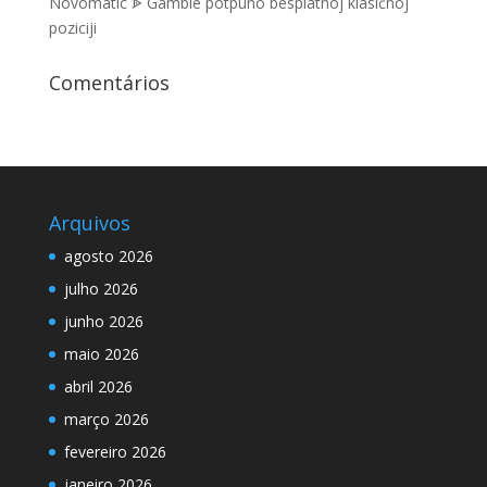
Novomatic ᗎ Gamble potpuno besplatnoj klasičnoj
poziciji
Comentários
Arquivos
agosto 2026
julho 2026
junho 2026
maio 2026
abril 2026
março 2026
fevereiro 2026
janeiro 2026