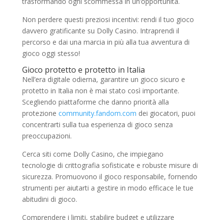
trasformando ogni scommessa in un’opportunità.
Non perdere questi preziosi incentivi: rendi il tuo gioco
davvero gratificante su Dolly Casino. Intraprendi il
percorso e dai una marcia in più alla tua avventura di
gioco oggi stesso!
Gioco protetto e protetto in Italia
Nell’era digitale odierna, garantire un gioco sicuro e
protetto in Italia non è mai stato così importante.
Scegliendo piattaforme che danno priorità alla
protezione
community.fandom.com
dei giocatori, puoi
concentrarti sulla tua esperienza di gioco senza
preoccupazioni.
Cerca siti come Dolly Casino, che impiegano
tecnologie di crittografia sofisticate e robuste misure di
sicurezza. Promuovono il gioco responsabile, fornendo
strumenti per aiutarti a gestire in modo efficace le tue
abitudini di gioco.
Comprendere i limiti, stabilire budget e utilizzare