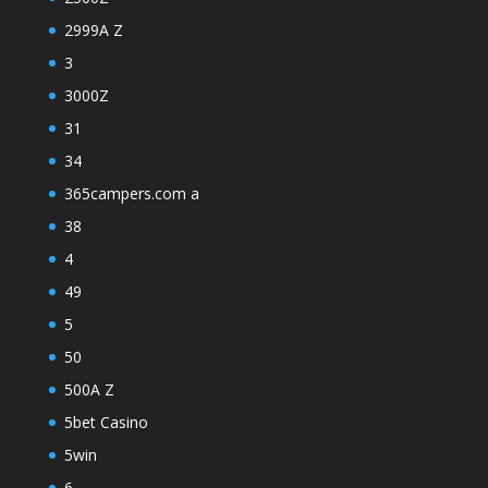
2999A Z
3
3000Z
31
34
365campers.com a
38
4
49
5
50
500A Z
5bet Casino
5win
6