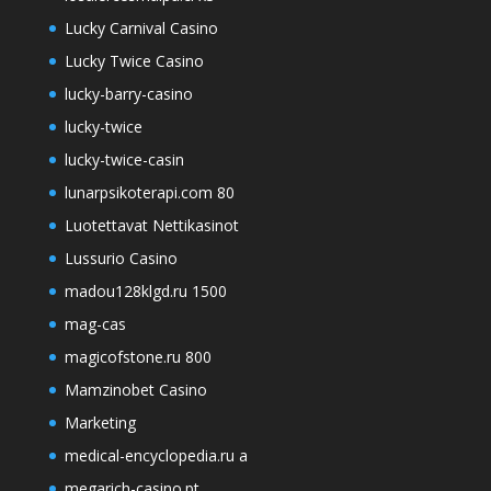
Lucky Carnival Casino
Lucky Twice Casino
lucky-barry-casino
lucky-twice
lucky-twice-casin
lunarpsikoterapi.com 80
Luotettavat Nettikasinot
Lussurio Casino
madou128klgd.ru 1500
mag-cas
magicofstone.ru 800
Mamzinobet Casino
Marketing
medical-encyclopedia.ru a
megarich-casino.pt