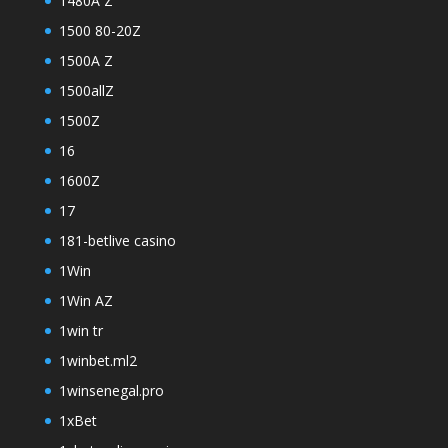
1480A Z
1500 80-20Z
1500A Z
1500allZ
1500Z
16
1600Z
17
181-betlive casino
1Win
1Win AZ
1win tr
1winbet.ml2
1winsenegal.pro
1xBet