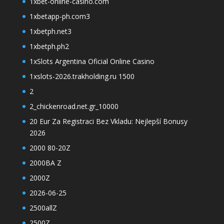
1xbet-online-casino.com
1xbetapp-ph.com3
1xbetph.net3
1xbetph.ph2
1xSlots Argentina Oficial Online Casino
1xslots-2026.trakholding.ru 1500
2
2_chickenroad.net.gr_10000
20 Eur Za Registraci Bez Vkladu: Nejlepší Bonusy
2026
2000 80-20Z
2000BA Z
2000Z
2026-06-25
2500allZ
2500Z