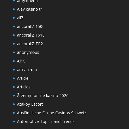
ai-girlfriend
Alev casino tr
allZ
ancorallZ 1500
ancorallZ 1610
ancorallZ TP2
anonymous
APK
artcab.ru b
Article
Articles
Ārzemju online kazino 2026
Ataköy Escort
Ausländische Online Casinos Schweiz
Automotive Topics and Trends