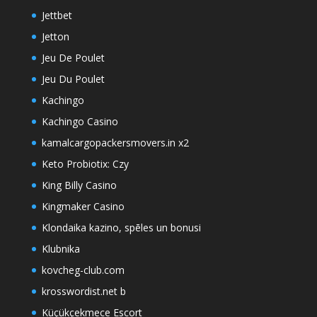
Jettbet
Jetton
Jeu De Poulet
Jeu Du Poulet
Kachingo
Kachingo Casino
kamalcargopackersmovers.in x2
Keto Probiotix: Czy
King Billy Casino
Kingmaker Casino
Klondaika kazino, spēles un bonusi
Klubnika
kovcheg-club.com
krosswordist.net b
Küçükçekmece Escort