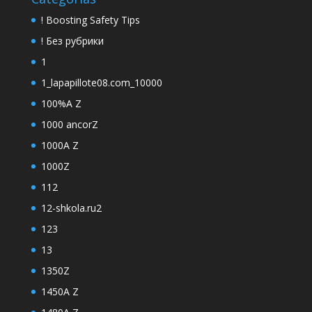
! Boosting Safety Tips
! Без рубрики
1
1_lapapillote08.com_10000
100%A Z
1000 ancorZ
1000A Z
1000Z
112
12-shkola.ru2
123
13
1350Z
1450A Z