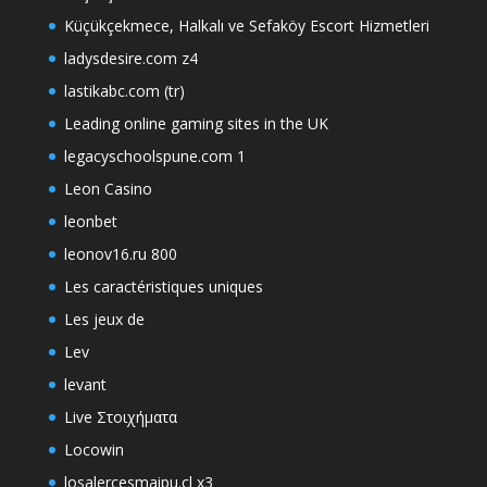
Küçükçekmece, Halkalı ve Sefaköy Escort Hizmetleri
ladysdesire.com z4
lastikabc.com (tr)
Leading online gaming sites in the UK
legacyschoolspune.com 1
Leon Casino
leonbet
leonov16.ru 800
Les caractéristiques uniques
Les jeux de
Lev
levant
Live Στοιχήματα
Locowin
losalercesmaipu.cl x3