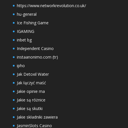
https://www.networkrevolution.co.uk/
hu-general
Ice Fishing Game
IGAMING
inbet bg
Independent Casino
instaanonimo.com (tr)
ipho
Jak Detoxil Water
Jak łączyć maść
Jakie opinie ma
Jakie są różnice
Jakie są skutki
Jakie składniki zawiera
JasminSlots Casino