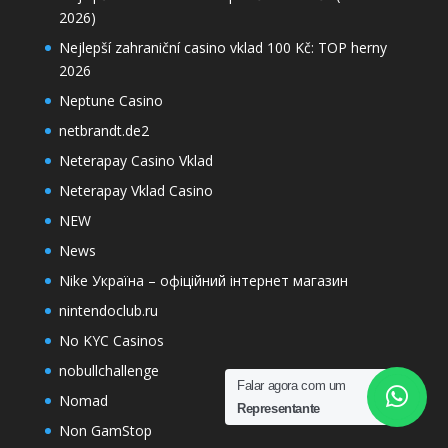
2026)
Nejlepší zahraniční casino vklad 100 Kč: TOP herny
2026
Neptune Casino
netbrandt.de2
Neterapay Casino Vklad
Neterapay Vklad Casino
NEW
News
Nike Україна – офіційний інтернет магазин
nintendoclub.ru
No KYC Casinos
nobullchallenge
Falar agora com um
Nomad
Representante
Non GamStop