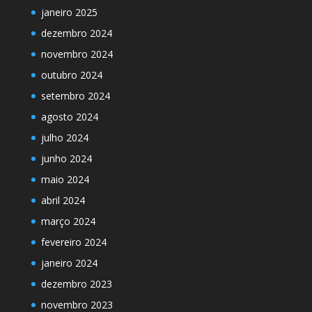
janeiro 2025
dezembro 2024
novembro 2024
outubro 2024
setembro 2024
agosto 2024
julho 2024
junho 2024
maio 2024
abril 2024
março 2024
fevereiro 2024
janeiro 2024
dezembro 2023
novembro 2023