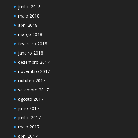
junho 2018
maio 2018
abril 2018
março 2018
fevereiro 2018
janeiro 2018
dezembro 2017
novembro 2017
outubro 2017
setembro 2017
agosto 2017
julho 2017
junho 2017
maio 2017
abril 2017