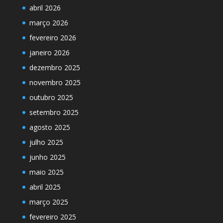
abril 2026
março 2026
fevereiro 2026
janeiro 2026
dezembro 2025
novembro 2025
outubro 2025
setembro 2025
agosto 2025
julho 2025
junho 2025
maio 2025
abril 2025
março 2025
fevereiro 2025