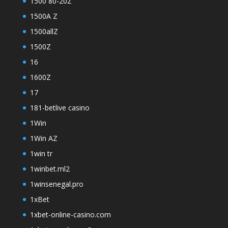
1500 80-20Z
1500A Z
1500allZ
1500Z
16
1600Z
17
181-betlive casino
1Win
1Win AZ
1win tr
1winbet.ml2
1winsenegal.pro
1xBet
1xbet-online-casino.com