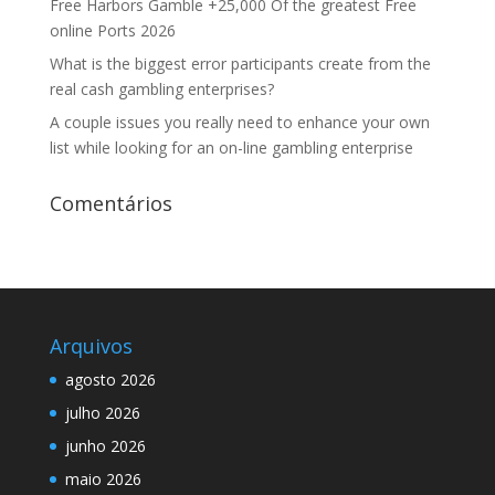
Free Harbors Gamble +25,000 Of the greatest Free
online Ports 2026
What is the biggest error participants create from the
real cash gambling enterprises?
A couple issues you really need to enhance your own
list while looking for an on-line gambling enterprise
Comentários
Arquivos
agosto 2026
julho 2026
junho 2026
maio 2026