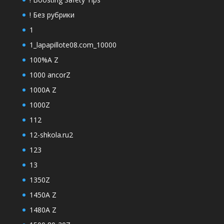
! Без рубрики
1
1_lapapillote08.com_10000
100%A Z
1000 ancorZ
1000A Z
1000Z
112
12-shkola.ru2
123
13
1350Z
1450A Z
1480A Z