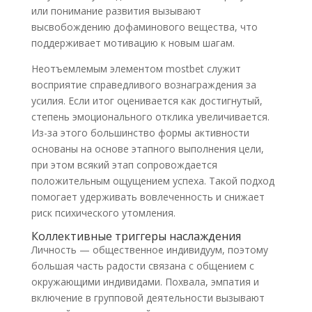
или понимание развития вызывают
высвобождению дофаминового вещества, что
поддерживает мотивацию к новым шагам.
Неотъемлемым элементом mostbet служит
восприятие справедливого вознаграждения за
усилия. Если итог оценивается как достигнутый,
степень эмоционального отклика увеличивается.
Из-за этого большинство формы активности
основаны на основе этапного выполнения цели,
при этом всякий этап сопровождается
положительным ощущением успеха. Такой подход
помогает удерживать вовлеченность и снижает
риск психического утомления.
Коллективные триггеры наслаждения
Личность — общественное индивидуум, поэтому
большая часть радости связана с общением с
окружающими индивидами. Похвала, эмпатия и
включение в групповой деятельности вызывают