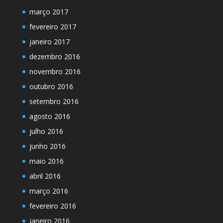
março 2017
fevereiro 2017
janeiro 2017
dezembro 2016
novembro 2016
outubro 2016
setembro 2016
agosto 2016
julho 2016
junho 2016
maio 2016
abril 2016
março 2016
fevereiro 2016
janeiro 2016