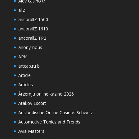
Alev casino tr
allZ
ancorallZ 1500
ancorallZ 1610
ancorallZ TP2
anonymous
APK
artcab.ru b
Article
Articles
Ārzemju online kazino 2026
Ataköy Escort
Ausländische Online Casinos Schweiz
Automotive Topics and Trends
Avia Masters